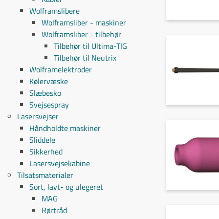
Wolframslibere
Wolframsliber - maskiner
Wolframsliber - tilbehør
Tilbehør til Ultima-TIG
Tilbehør til Neutrix
Wolframelektroder
Kølervæske
Slæbesko
Svejsespray
Lasersvejser
Håndholdte maskiner
Sliddele
Sikkerhed
Lasersvejsekabine
Tilsatsmaterialer
Sort, lavt- og ulegeret
MAG
Rørtråd