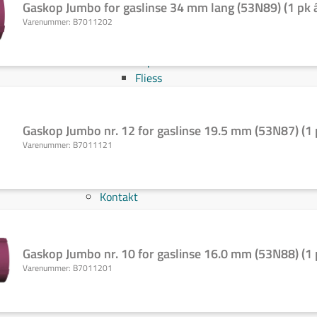
Gaskop Jumbo for gaslinse 34 mm lang (53N89) (1 pk á
Svejs projektet sammen
Varenummer:
B7011202
Kom i mål med dit projekt
Mærker
Cepro
Fliess
Fronius
Grupa
Hypertherm
Gaskop Jumbo nr. 12 for gaslinse 19.5 mm (53N87) (1 pk
Reuter
Varenummer:
B7011121
NST
Find certifikat
Kontakt
Gaskop Jumbo nr. 10 for gaslinse 16.0 mm (53N88) (1 pk
Varenummer:
B7011201