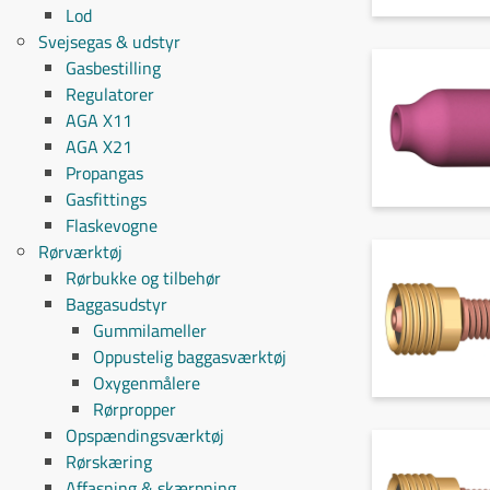
Lod
Svejsegas & udstyr
Gasbestilling
Regulatorer
AGA X11
AGA X21
Propangas
Gasfittings
Flaskevogne
Rørværktøj
Rørbukke og tilbehør
Baggasudstyr
Gummilameller
Oppustelig baggasværktøj
Oxygenmålere
Rørpropper
Opspændingsværktøj
Rørskæring
Affasning & skærpning