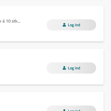
á 10 stk...
Log ind
Log ind