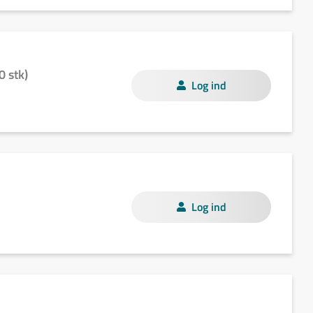
0 stk)
Log ind
Log ind