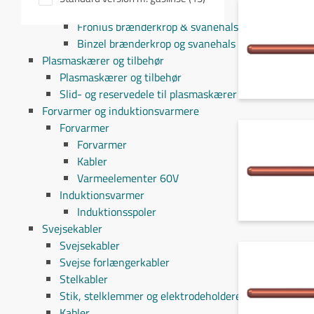
Brænderkrop & svanehals
Fronius brænderkrop & svanehals
Binzel brænderkrop og svanehals
Plasmaskærer og tilbehør
Plasmaskærer og tilbehør
Slid- og reservedele til plasmaskærer
Forvarmer og induktionsvarmere
Forvarmer
Forvarmer
Kabler
Varmeelementer 60V
Induktionsvarmer
Induktionsspoler
Svejsekabler
Svejsekabler
Svejse forlængerkabler
Stelkabler
Stik, stelklemmer og elektrodeholdere
Kabler