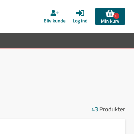
0
Bliv kunde
Log ind
Min kurv
43
Produkter