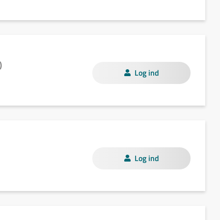
)
Log ind
Log ind