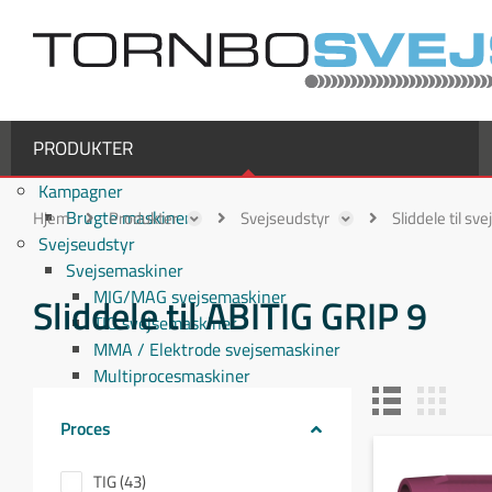
PRODUKTER
Kampagner
Brugte maskiner
Hjem
Produkter
Svejseudstyr
Sliddele til sv
Svejseudstyr
Svejsemaskiner
MIG/MAG svejsemaskiner
Sliddele til ABITIG GRIP 9
TIG svejsemaskiner
MMA / Elektrode svejsemaskiner
Multiprocesmaskiner
Svejseslanger
Proces
Binzel svejseslanger
Binzel MIG/MAG svejseslanger
Fronius svejseslanger
TIG (43)