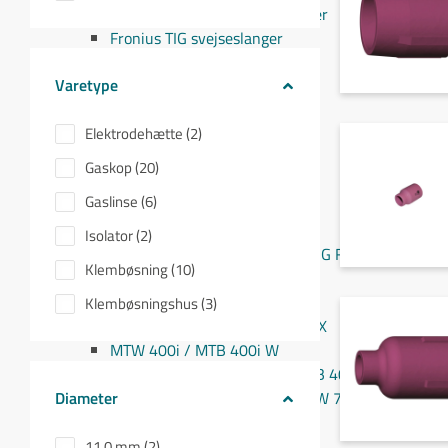
Fronius MIG/MAG svejseslanger
Fronius TIG svejseslanger
Sliddele til svejseslanger
Varetype
Sliddele Fronius
MTG 2100S
Elektrodehætte (2)
MTG 2500S
MTG 250i / MTB 250i G
Gaskop (20)
MTG 320i / MTB 320i G
Gaslinse (6)
MTB 200i / MTB 330i G
MTG 360i G
Isolator (2)
MTG 400i / 400i G / MTB 360i G FLEX
Klembøsning (10)
MTG 550i / MTB 550i G
MTW 250i / MTB 250i W
Klembøsningshus (3)
MTB 330i W / MTB 200i G FLEX
MTW 400i / MTB 400i W
MTW 500i / MTB 500i W / MTB 400i W FLEX
Diameter
MTW 700i / MTB 700i W / MTW 750i
PullMig
PullMig CMT
11.0 mm (2)