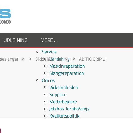
UDLEJNING
MERE ...
Service
Validering
ejseslanger
Sliddele Binzel
ABITIG GRIP 9
Maskinreparation
Slangereparation
Om os
Virksomheden
Supplier
Medarbejdere
Job hos TornboSvejs
Kvalitetspolitik
ESG politik
Nyheder hos TornboSvejs