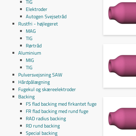
TIG
Elektroder
Autogen Svejsetråd
Rustfri - højlegeret
MAG
TIG
Rørtråd
Aluminium
MIG
TIG
Pulversvejsning SAW
Hårdpålægning
Fugekul og skæreelektroder
Backing
FS flad backing med firkantet fuge
FR flad backing med rund fuge
RAD radius backing
RD rund backing
Special backing