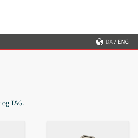
DA
/
ENG
r og TAG.