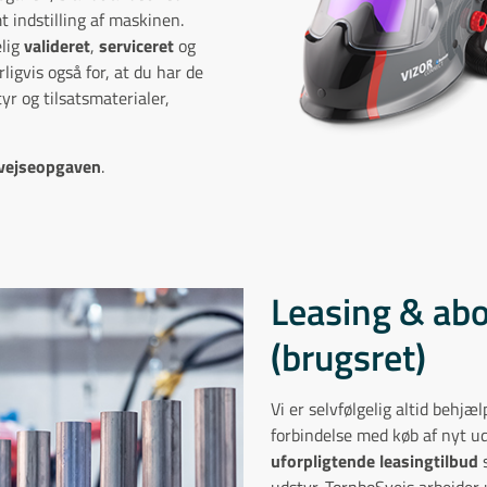
t indstilling af maskinen.
elig
valideret
,
serviceret
og
rligvis også for, at du har de
yr og tilsatsmaterialer,
 svejseopgaven
.
Leasing & a
(brugsret)
Vi er selvfølgelig altid behjæ
forbindelse med køb af nyt ud
uforpligtende leasingtilbud
s
udstyr. TornboSvejs arbejde