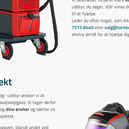
udstyr, du søger, står vores 
til at hjælpe.
Leder du efter noget, som ik
7515 8440
eller
salg@tornb
ekstra skridt for at hjælpe dig
jekt
og -udstyr ønsker vi at
 svejseopgave. Vi tager derfor
og
dine ønsker
og sætter os
ojektet.
opgaven, blandt andet ved