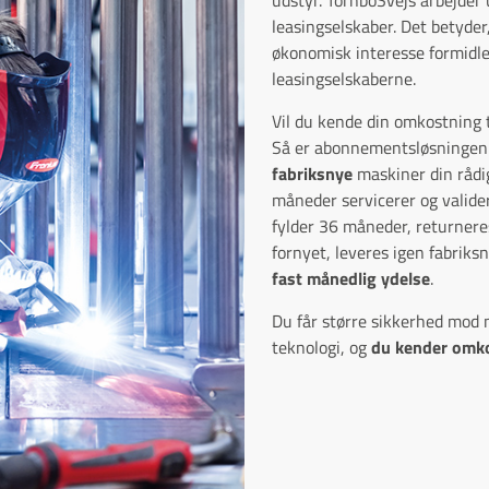
leasingselskaber. Det betyder,
økonomisk interesse formidle
leasingselskaberne.
Vil du kende din omkostning 
Så er abonnementsløsningen m
fabriksnye
maskiner din rådi
måneder servicerer og valide
fylder 36 måneder, returneres
fornyet, leveres igen fabriks
fast månedlig ydelse
.
Du får større sikkerhed mod n
teknologi, og
du kender omk