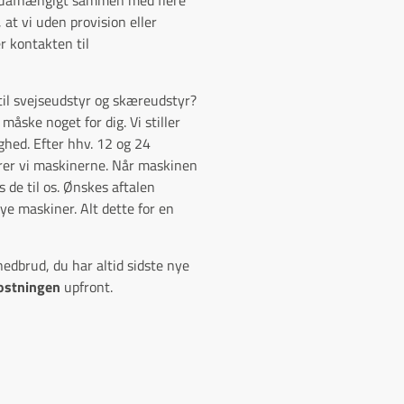
 at vi uden provision eller
r kontakten til
til svejseudstyr og skæreudstyr?
åske noget for dig. Vi stiller
ghed. Efter hhv. 12 og 24
rer vi maskinerne. Når maskinen
 de til os. Ønskes aftalen
nye maskiner. Alt dette for en
edbrud, du har altid sidste nye
ostningen
upfront.