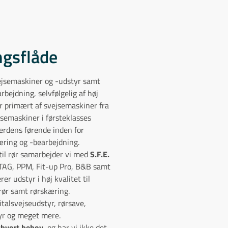
ngsflåde
ejsemaskiner og -udstyr samt
arbejdning, selvfølgelig af høj
tår primært af svejsemaskiner fra
semaskiner i førsteklasses
verdens førende inden for
kæring og -bearbejdning.
 til rør samarbejder vi med
S.F.E.
, TAG, PPM, Fit-up Pro, B&B samt
 udstyr i høj kvalitet til
rør samt rørskæring.
italsvejseudstyr, rørsave,
yr og meget mere.
thvert behov
, og har vi ikke det