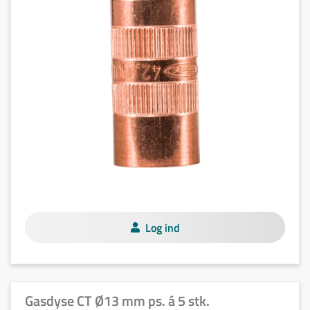
Log ind
Gasdyse CT Ø13 mm ps. á 5 stk.