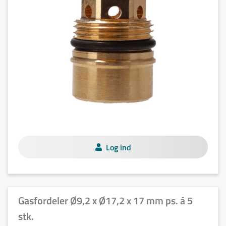
Log ind
Gasfordeler Ø9,2 x Ø17,2 x 17 mm ps. á 5
stk.