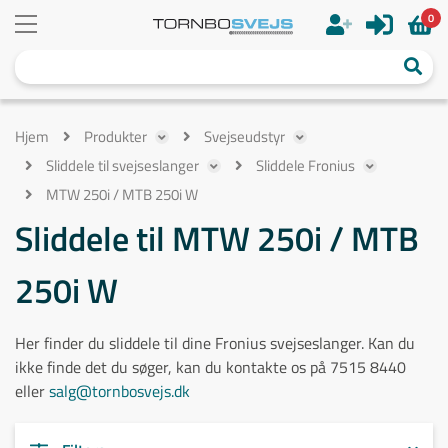
0
Hjem
Produkter
Svejseudstyr
Sliddele til svejseslanger
Sliddele Fronius
MTW 250i / MTB 250i W
Sliddele til MTW 250i / MTB
250i W
Her finder du sliddele til dine Fronius svejseslanger. Kan du
ikke finde det du søger, kan du kontakte os på 7515 8440
eller
salg@tornbosvejs.dk