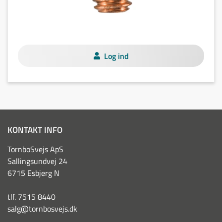
Log ind
KONTAKT INFO
TornboSvejs ApS
Sallingsundvej 24
6715 Esbjerg N
tlf. 7515 8440
salg@tornbosvejs.dk