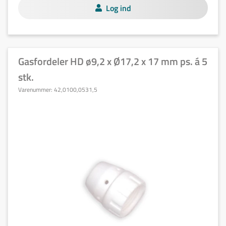
Log ind
Gasfordeler HD ø9,2 x Ø17,2 x 17 mm ps. á 5
stk.
Varenummer:
42,0100,0531,5