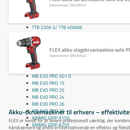
Varenummer:
OA530531
TTB 80P G/ TTB 180P W
TTB 160A G / TTB 300A W
TTB 160P G/ TTB 300P W
TTB 220A G/ TTB 400AW
TTB 220P G / TTB 400P W
TTB 500P
TTB 260A G / TTB 500A W
FLEX akku slagskruemaskine solo P
Sliddele Binzel
Varenummer:
OA530532
MB EVO PRO 240 D
MB EVO PRO 401 D
MB EVO PRO 501 D
MB EVO PRO 15
MB EVO PRO 25
MB EVO PRO 24
MB EVO PRO 26
Akku-skruemaskiner til erhverv – effektivitet 
MB EVO PRO 36
ABIMIG GRIP A155
FLEX er kendt for at levere professionelt værktøj, der kombi
ABIMIG GRIP A255
håndværkere og andre erhvervsdrivende en effektiv og fleksibel