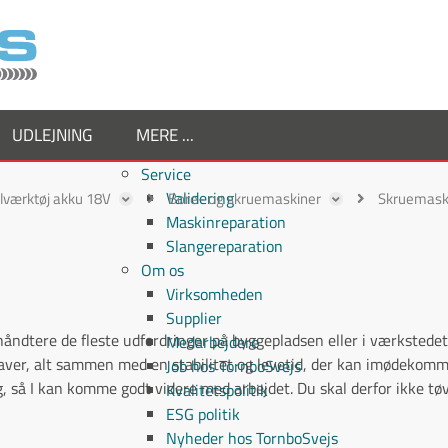
UDLEJNING
MERE ...
Service
Validering
lværktøj akku 18V
Bore- og skruemaskiner
Skruemask
Maskinreparation
Slangereparation
Om os
Virksomheden
Supplier
åndtere de fleste udfordringer på byggepladsen eller i værkstedet,
Medarbejdere
gaver, alt sammen med en stabilitet og levetid, der kan imødekomme
Job hos TornboSvejs
g, så I kan komme godt videre med arbejdet. Du skal derfor ikke tø
Kvalitetspolitik
ESG politik
Nyheder hos TornboSvejs