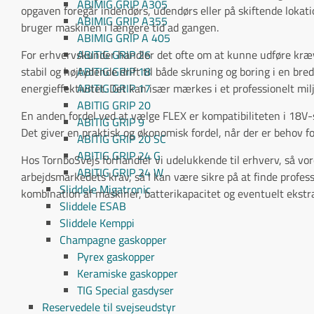
ABIMIG GRIP A305
opgaven foregår indendørs, udendørs eller på skiftende lokat
ABIMIG GRIP A355
bruger maskinen i længere tid ad gangen.
ABIMIG GRIP A 405
For erhvervskunder handler det ofte om at kunne udføre kræve
ABITIG GRIP 26
stabil og højtydende drift til både skruning og boring i en bre
ABITIG GRIP 18
energieffektivitet. Det kan især mærkes i et professionelt mi
ABITIG GRIP 17
ABITIG GRIP 20
En anden fordel ved at vælge FLEX er kompatibiliteten i 18V-se
ABITIG GRIP 9
Det giver en praktisk og økonomisk fordel, når der er behov f
ABITIG GRIP 20 SC
ABITIG GRIP 24 G
Hos TornboSvejs forhandler vi udelukkende til erhverv, så vores
ABITIG GRIP 24 W
arbejdsmarkedets krav, så I kan være sikre på at finde professi
Sliddele Migatronic
kombination af maskiner, batterikapacitet og eventuelt ekstr
Sliddele ESAB
Sliddele Kemppi
Champagne gaskopper
Pyrex gaskopper
Keramiske gaskopper
TIG Special gasdyser
Reservedele til svejseudstyr