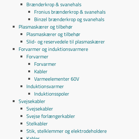
Brænderkrop & svanehals
Fronius brænderkrop & svanehals
Binzel brænderkrop og svanehals
Plasmaskærer og tilbehør
Plasmaskærer og tilbehør
Slid- og reservedele til plasmaskærer
Forvarmer og induktionsvarmere
Forvarmer
Forvarmer
Kabler
Varmeelementer 60V
Induktionsvarmer
Induktionsspoler
Svejsekabler
Svejsekabler
Svejse forlængerkabler
Stelkabler
Stik, stelklemmer og elektrodeholdere
Kabler