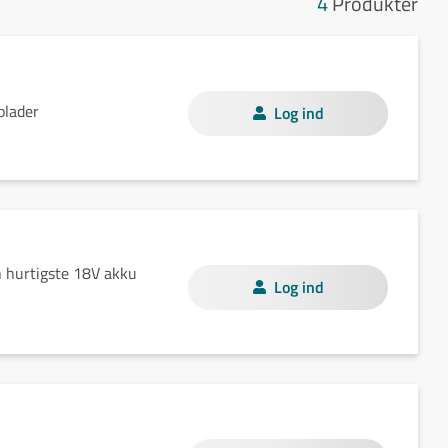
4
Produkter
plader
Log ind
 hurtigste 18V akku
Log ind