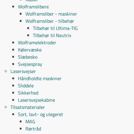
Wolframslibere
Wolframsliber - maskiner
Wolframsliber - tilbehør
Tilbehør til Ultima-TIG
Tilbehør til Neutrix
Wolframelektroder
Kølervæske
Slæbesko
Svejsespray
Lasersvejser
Håndholdte maskiner
Sliddele
Sikkerhed
Lasersvejsekabine
Tilsatsmaterialer
Sort, lavt- og ulegeret
MAG
Rørtråd