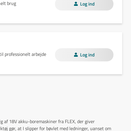
elt brug
Log ind
il professionelt arbejde
Log ind
alg af 18V akku-boremaskiner fra FLEX, der giver
tøj gør, at I slipper for bøvlet med ledninger, uanset om