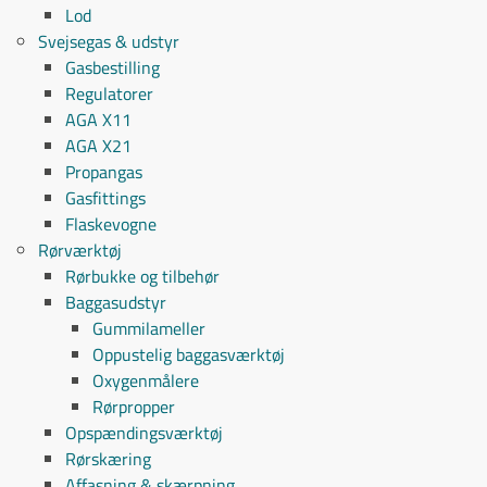
Lod
Svejsegas & udstyr
Gasbestilling
Regulatorer
AGA X11
AGA X21
Propangas
Gasfittings
Flaskevogne
Rørværktøj
Rørbukke og tilbehør
Baggasudstyr
Gummilameller
Oppustelig baggasværktøj
Oxygenmålere
Rørpropper
Opspændingsværktøj
Rørskæring
Affasning & skærpning