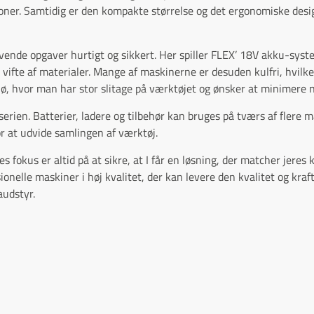
ioner. Samtidig er den kompakte størrelse og det ergonomiske des
nde opgaver hurtigt og sikkert. Her spiller FLEX’ 18V akku-system
d vifte af materialer. Mange af maskinerne er desuden kulfri, hvilke
ljø, hvor man har stor slitage på værktøjet og ønsker at minimere n
rien. Batterier, ladere og tilbehør kan bruges på tværs af flere ma
or at udvide samlingen af værktøj.
 fokus er altid på at sikre, at I får en løsning, der matcher jeres
onelle maskiner i høj kvalitet, der kan levere den kvalitet og kraft
audstyr.