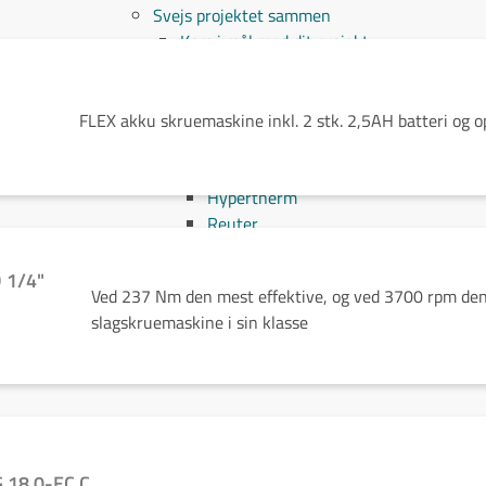
Svejs projektet sammen
Kom i mål med dit projekt
Mærker
Cepro
Fliess
FLEX akku skruemaskine inkl. 2 stk. 2,5AH batteri og o
Fronius
Grupa
Hypertherm
Reuter
NST
Find certifikat
D 1/4"
Ved 237 Nm den mest effektive, og ved 3700 rpm den
Kontakt
slagskruemaskine i sin klasse
 18.0-EC C