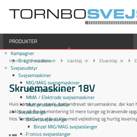
PRODUKTER
Kampagner
Brugte maskiner
Hjem
Produkter
Værktøj
Elværktøj
E
Svejseudstyr
Svejsemaskiner
MIG/MAG svejsemaskiner
Skruemaskiner 18V
TIG svejsemaskiner
MMA / Elektrode svejsemaskiner
Hvis I ønsker en stærk, batteridrevet skruemaskine, der kan h
Multiprocesmaskiner
at klare alt fra let montering til mere tunge og krævende op
Svejseslanger
Hos TornboSvejs står vi klar med vejledning og hurtig leverin
Binzel svejseslanger
Binzel MIG/MAG svejseslanger
Fronius svejseslanger