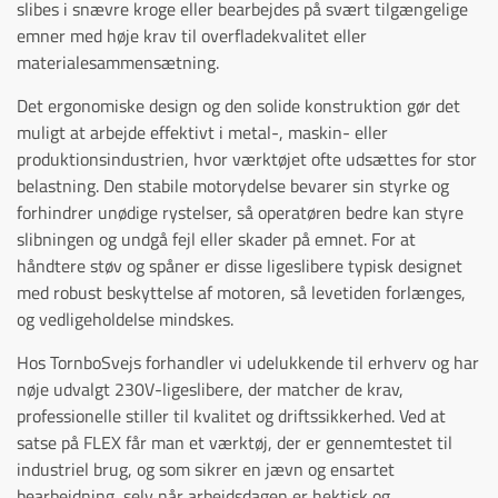
slibes i snævre kroge eller bearbejdes på svært tilgængelige
emner med høje krav til overfladekvalitet eller
materialesammensætning.
Det ergonomiske design og den solide konstruktion gør det
muligt at arbejde effektivt i metal-, maskin- eller
produktionsindustrien, hvor værktøjet ofte udsættes for stor
belastning. Den stabile motorydelse bevarer sin styrke og
forhindrer unødige rystelser, så operatøren bedre kan styre
slibningen og undgå fejl eller skader på emnet. For at
håndtere støv og spåner er disse ligeslibere typisk designet
med robust beskyttelse af motoren, så levetiden forlænges,
og vedligeholdelse mindskes.
Hos TornboSvejs forhandler vi udelukkende til erhverv og har
nøje udvalgt 230V-ligeslibere, der matcher de krav,
professionelle stiller til kvalitet og driftssikkerhed. Ved at
satse på FLEX får man et værktøj, der er gennemtestet til
industriel brug, og som sikrer en jævn og ensartet
bearbejdning, selv når arbejdsdagen er hektisk og