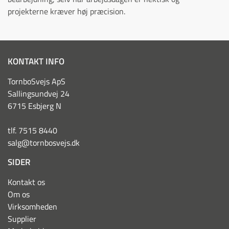
projekterne kræver høj præcision.
KONTAKT INFO
TornboSvejs ApS
Sallingsundvej 24
6715 Esbjerg N
tlf. 7515 8440
salg@tornbosvejs.dk
SIDER
Kontakt os
Om os
Virksomheden
Supplier