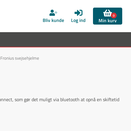
0
Bliv kunde
Log ind
Min kurv
Fronius svejsehjelme
Connect, som gør det muligt via bluetooth at opnå en skiftetid