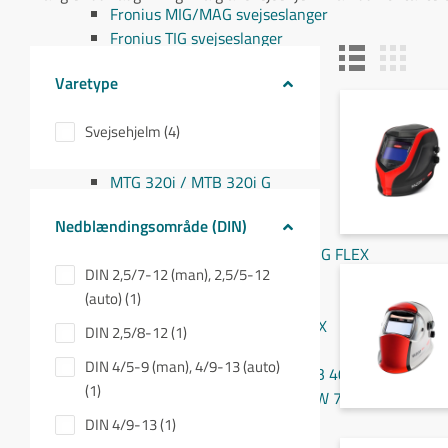
Fronius MIG/MAG svejseslanger
Fronius TIG svejseslanger
Sliddele til svejseslanger
Varetype
Sliddele Fronius
MTG 2100S
Svejsehjelm (4)
MTG 2500S
MTG 250i / MTB 250i G
MTG 320i / MTB 320i G
MTB 200i / MTB 330i G
Nedblændingsområde (DIN)
MTG 360i G
MTG 400i / 400i G / MTB 360i G FLEX
DIN 2,5/7-12 (man), 2,5/5-12
MTG 550i / MTB 550i G
(auto) (1)
MTW 250i / MTB 250i W
MTB 330i W / MTB 200i G FLEX
DIN 2,5/8-12 (1)
MTW 400i / MTB 400i W
DIN 4/5-9 (man), 4/9-13 (auto)
MTW 500i / MTB 500i W / MTB 400i W FLEX
(1)
MTW 700i / MTB 700i W / MTW 750i
PullMig
DIN 4/9-13 (1)
PullMig CMT