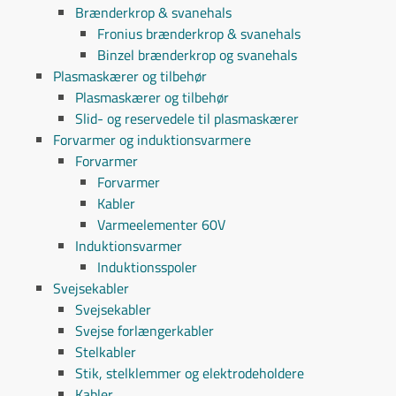
Brænderkrop & svanehals
Fronius brænderkrop & svanehals
Binzel brænderkrop og svanehals
Plasmaskærer og tilbehør
Plasmaskærer og tilbehør
Slid- og reservedele til plasmaskærer
Forvarmer og induktionsvarmere
Forvarmer
Forvarmer
Kabler
Varmeelementer 60V
Induktionsvarmer
Induktionsspoler
Svejsekabler
Svejsekabler
Svejse forlængerkabler
Stelkabler
Stik, stelklemmer og elektrodeholdere
Kabler