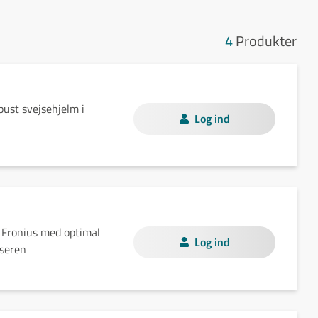
4
Produkter
bust svejsehjelm i
Log ind
 Fronius med optimal
Log ind
jseren