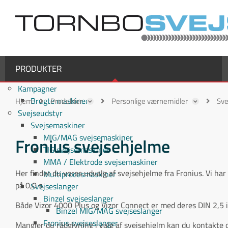
PRODUKTER
Kampagner
Brugte maskiner
Hjem
Produkter
Personlige værnemidler
Sve
Svejseudstyr
Svejsemaskiner
MIG/MAG svejsemaskiner
Fronius svejsehjelme
TIG svejsemaskiner
MMA / Elektrode svejsemaskiner
Her finder du vores udvalg af svejsehjelme fra Fronius. Vi har
Multiprocesmaskiner
på 0,0 s.
Svejseslanger
Binzel svejseslanger
Både Vizor 4000 Plus og Vizor Connect er med deres DIN 2,5 i 
Binzel MIG/MAG svejseslanger
Fronius svejseslanger
Mangler du rådgivning i valg af svejsehjelm kan du kontakte 