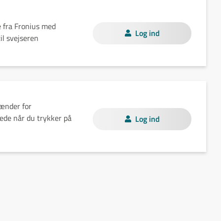
 fra Fronius med
Log ind
il svejseren
ænder for
ede når du trykker på
Log ind