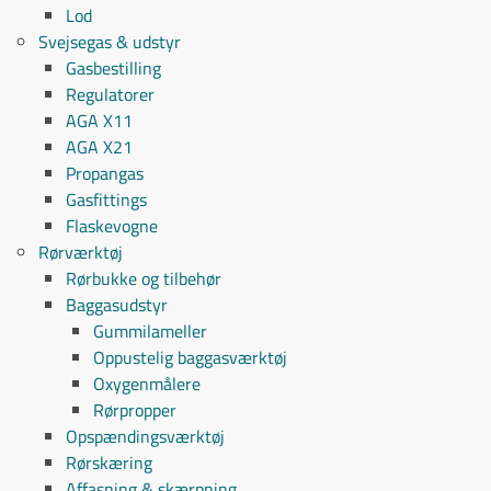
Lod
Svejsegas & udstyr
Gasbestilling
Regulatorer
AGA X11
AGA X21
Propangas
Gasfittings
Flaskevogne
Rørværktøj
Rørbukke og tilbehør
Baggasudstyr
Gummilameller
Oppustelig baggasværktøj
Oxygenmålere
Rørpropper
Opspændingsværktøj
Rørskæring
Affasning & skærpning