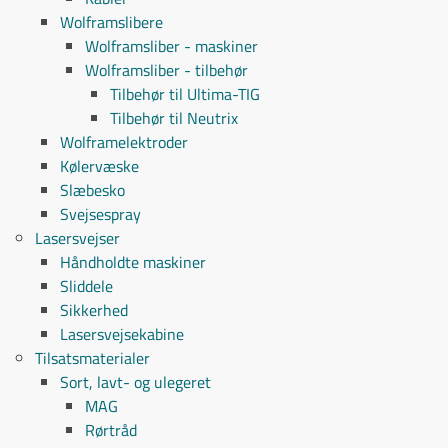
Wolframslibere
Wolframsliber - maskiner
Wolframsliber - tilbehør
Tilbehør til Ultima-TIG
Tilbehør til Neutrix
Wolframelektroder
Kølervæske
Slæbesko
Svejsespray
Lasersvejser
Håndholdte maskiner
Sliddele
Sikkerhed
Lasersvejsekabine
Tilsatsmaterialer
Sort, lavt- og ulegeret
MAG
Rørtråd