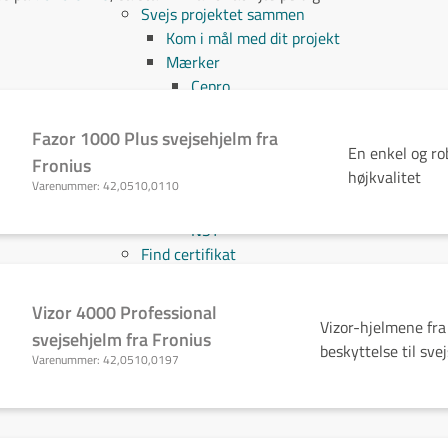
Svejs projektet sammen
Kom i mål med dit projekt
Mærker
Cepro
Fliess
Fronius
Fazor 1000 Plus svejsehjelm fra
En enkel og ro
Grupa
Fronius
højkvalitet
Hypertherm
Varenummer:
42,0510,0110
Reuter
NST
Find certifikat
Kontakt
Vizor 4000 Professional
Vizor-hjelmene fra
svejsehjelm fra Fronius
beskyttelse til sve
Varenummer:
42,0510,0197