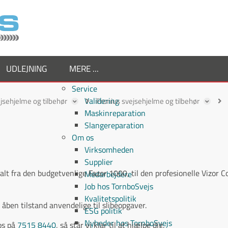
UDLEJNING
MERE ...
Service
Validering
jsehjelme og tilbehør
Fronius svejsehjelme og tilbehør
Maskinreparation
Slangereparation
Om os
Virksomheden
Supplier
 alt fra den budgetvenlige Fazor 1000, til den profesionelle Vizor 
Medarbejdere
Job hos TornboSvejs
Kvalitetspolitik
åben tilstand anvendelige til slibeopgaver.
ESG politik
Nyheder hos TornboSvejs
os på
7515 8440
, så står vi klar til at hjælpe dig.