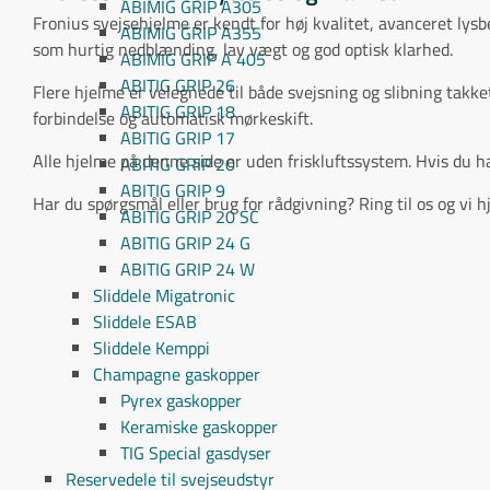
ABIMIG GRIP A305
Fronius svejsehjelme er kendt for høj kvalitet, avanceret lys
ABIMIG GRIP A355
som hurtig nedblænding, lav vægt og god optisk klarhed.
ABIMIG GRIP A 405
ABITIG GRIP 26
Flere hjelme er velegnede til både svejsning og slibning tak
ABITIG GRIP 18
forbindelse og automatisk mørkeskift.
ABITIG GRIP 17
Alle hjelme på denne side er uden friskluftssystem. Hvis du ha
ABITIG GRIP 20
ABITIG GRIP 9
Har du spørgsmål eller brug for rådgivning? Ring til os og vi 
ABITIG GRIP 20 SC
ABITIG GRIP 24 G
ABITIG GRIP 24 W
Sliddele Migatronic
Sliddele ESAB
Sliddele Kemppi
Champagne gaskopper
Pyrex gaskopper
Keramiske gaskopper
TIG Special gasdyser
Reservedele til svejseudstyr