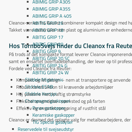
ABIMIG GRIP A305
ABIMIG GRIP A355
ABIMIG GRIP A 405
Cleanox-serien fra Reuter kombinerer kompakt design med høj 
ABITIG GRIP 26
Takket være materialer som plast og aluminium er enhederne
ABITIG GRIP 18
ABITIG GRIP 17
Hos TornboSvejs finder du Cleanox fra Reute
ABITIG GRIP 20
ABITIG GRIP 9
På trods af det kompakte format leverer Cleanox imponerende 
ABITIG GRIP 20 SC
samt en ensartet overfladebehandling, der lever op til profess
ABITIG GRIP 24 G
Fordele ved Cleanox fra Reuter:
ABITIG GRIP 24 W
Sliddele Migatronic
Kompakt og let design – nem at transportere og anvende
Sliddele ESAB
Robust konstruktion til krævende arbejdsmiljøer
Sliddele Kemppi
Høj ydeevne med kraftig strømstyrke
Champagne gaskopper
Fleksibel anvendelse i værksted og på farten
Pyrex gaskopper
Effektiv og ensartet rengøring af rustfrit stål
Keramiske gaskopper
Cleanox er dermed det oplagte valg for metalbearbejdere, der ø
TIG Special gasdyser
Reservedele til svejseudstyr