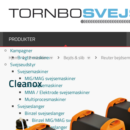
PRODUKTER
Kampagner
Brugte maskiner
Hjem
Produkter
Bejds & slib
Reuter bejdsem
Svejseudstyr
Svejsemaskiner
MIG/MAG svejsemaskiner
Cleanox
TIG svejsemaskiner
MMA / Elektrode svejsemaskiner
Multiprocesmaskiner
Svejseslanger
Binzel svejseslanger
Binzel MIG/MAG svejseslanger
Fronius svejseslanger