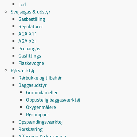
Lod
Svejsegas & udstyr
Gasbestilling
Regulatorer
AGA X11
AGA X21
Propangas
Gasfittings
Flaskevogne
Rørværktøj
Rørbukke og tilbehør
Baggasudstyr
Gummilameller
Oppustelig baggasværktøj
Oxygenmålere
Rørpropper
Opspændingsværktøj
Rørskæring
Affasning & skærpning