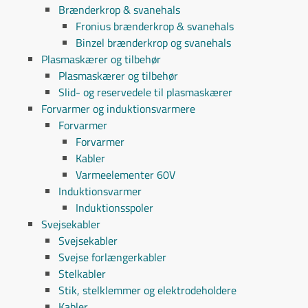
Brænderkrop & svanehals
Fronius brænderkrop & svanehals
Binzel brænderkrop og svanehals
Plasmaskærer og tilbehør
Plasmaskærer og tilbehør
Slid- og reservedele til plasmaskærer
Forvarmer og induktionsvarmere
Forvarmer
Forvarmer
Kabler
Varmeelementer 60V
Induktionsvarmer
Induktionsspoler
Svejsekabler
Svejsekabler
Svejse forlængerkabler
Stelkabler
Stik, stelklemmer og elektrodeholdere
Kabler