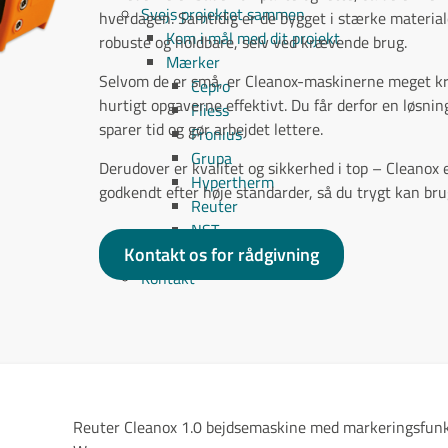
Svejs projektet sammen
hverdagen. Samtidig er de bygget i stærke material
Kom i mål med dit projekt
robuste og holdbare, selv ved krævende brug.
Mærker
Selvom de er små, er Cleanox-maskinerne meget kra
Cepro
hurtigt opgaverne effektivt. Du får derfor en løsnin
Fliess
sparer tid og gør arbejdet lettere.
Fronius
Grupa
Derudover er kvalitet og sikkerhed i top – Cleanox 
Hypertherm
godkendt efter høje standarder, så du trygt kan bru
Reuter
NST
Kontakt os for rådgivning
Find certifikat
Kontakt
Reuter Cleanox 1.0 bejdsemaskine med markeringsfunk