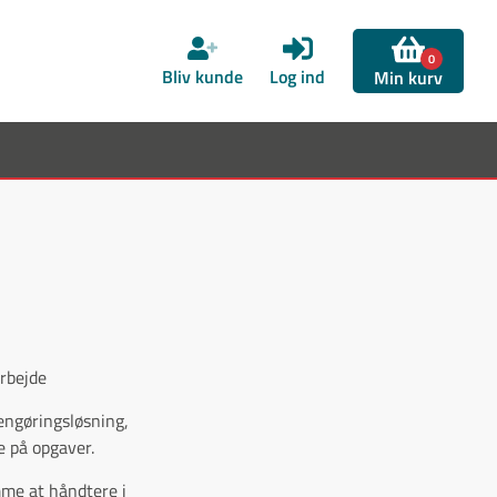
0
Bliv kunde
Log ind
Min kurv
arbejde
rengøringsløsning,
 på opgaver.
mme at håndtere i