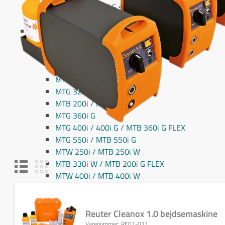
Fronius MIG/MAG svejseslanger
Fronius TIG svejseslanger
Sliddele til svejseslanger
Sliddele Fronius
MTG 2100S
MTG 2500S
MTG 250i / MTB 250i G
MTG 320i / MTB 320i G
MTB 200i / MTB 330i G
MTG 360i G
MTG 400i / 400i G / MTB 360i G FLEX
MTG 550i / MTB 550i G
MTW 250i / MTB 250i W
MTB 330i W / MTB 200i G FLEX
MTW 400i / MTB 400i W
MTW 500i / MTB 500i W / MTB 400i W FLEX
MTW 700i / MTB 700i W / MTW 750i
PullMig
Reuter Cleanox 1.0 bejdsemaskine
PullMig CMT
Varenummer:
RE01-011