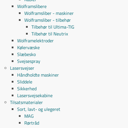
Wolframslibere
Wolframsliber - maskiner
Wolframsliber - tilbehør
Tilbehør til Ultima-TIG
Tilbehør til Neutrix
Wolframelektroder
Kølervæske
Slæbesko
Svejsespray
Lasersvejser
Håndholdte maskiner
Sliddele
Sikkerhed
Lasersvejsekabine
Tilsatsmaterialer
Sort, lavt- og ulegeret
MAG
Rørtråd