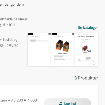
er, der gør dem
ftfulde og klarer
g, der både
Se kataloger
er testet og
ge udstyret.
3
Produkter
tion – AC 230 V, 1.000
Log ind