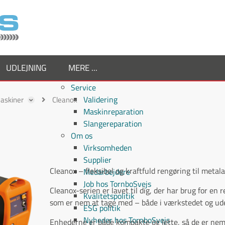
UDLEJNING
MERE ...
Service
Validering
askiner
Cleanox
Maskinreparation
Slangereparation
Om os
Virksomheden
Supplier
Cleanox – fleksibel og kraftfuld rengøring til metal
Medarbejdere
Job hos TornboSvejs
Cleanox-serien er lavet til dig, der har brug for en 
Kvalitetspolitik
som er nem at tage med – både i værkstedet og ude
ESG politik
Nyheder hos TornboSvejs
Enhederne er både kompakte og lette, så de er ne