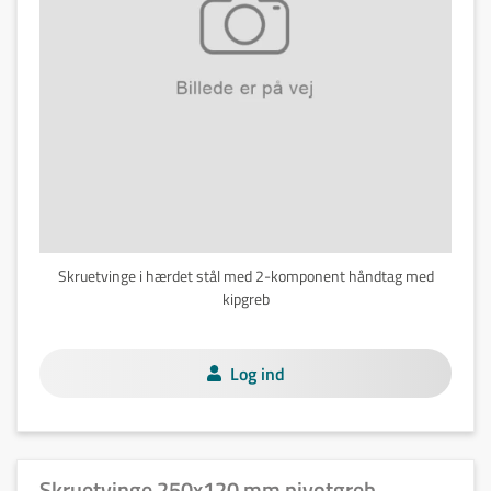
Skruetvinge i hærdet stål med 2-komponent håndtag med
kipgreb
Log ind
Skruetvinge 250x120 mm pivotgreb