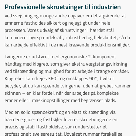
Professionelle skruetvinger til industrien
Ved svejsning og mange andre opgaver er det afgørende, at
emnerne fastholdes sikkert og nøjagtigt under hele
processen. Vores udvalg af skruetvinger i hærdet stål
kombinerer høj spændekraft, robusthed og fleksibilitet, så du
kan arbejde effektivt i de mest krævende produktionsmiljøer.
Tvingerne er udstyret med ergonomiske 2-komponent
håndtag med kipgreb, som giver ekstra vægtstangsvirkning
ved tilspænding og mulighed for at arbejde i trange områder.
Kipgrebet kan drejes 360° og omklappes 90°, hvilket
betyder, at du kan spænde tvingerne, uden at grebet rammer
skinnen – en klar fordel, når der arbejdes på komplekse
emner eller i maskinopstillinger med begrænset plads.
Med en solid spændekraft og en elastisk spænding via
hærdede glide- og fastbøjler leverer skruetvingerne en
præcis og stabil fastholdelse, som understøtter et
professionelt svejseresultat. Udvalget rummer forskellige