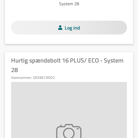
System 28
Log ind
Hurtig spændebolt 16 PLUS/ ECO - System
28
Varenummer:
GR28ECN002