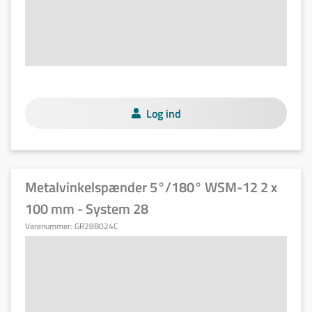
Log ind
Metalvinkelspænder 5°/180° WSM-12 2 x
100 mm - System 28
Varenummer:
GR28B024C