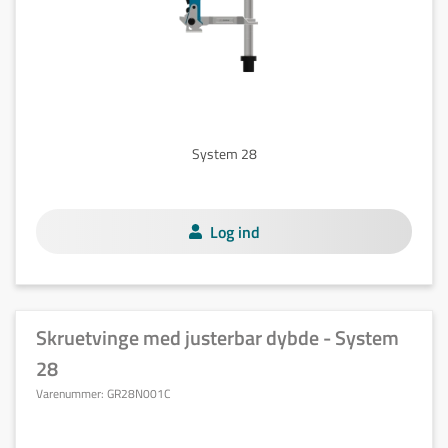
System 28
Log ind
Skruetvinge med justerbar dybde - System
28
Varenummer:
GR28N001C