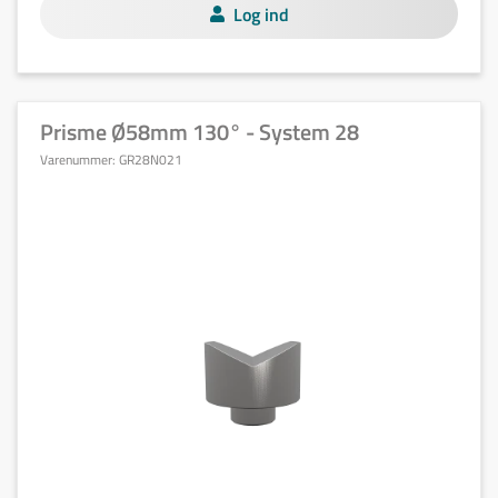
Log ind
Prisme Ø58mm 130° - System 28
Varenummer:
GR28N021