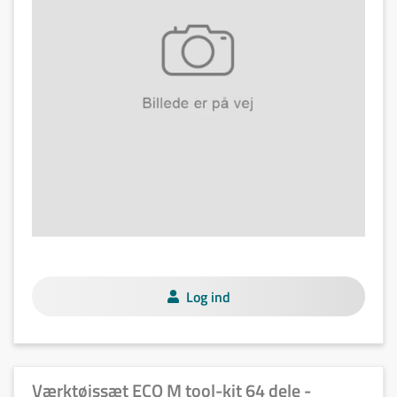
Log ind
Værktøjssæt ECO M tool-kit 64 dele -