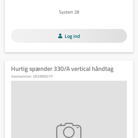
System 28
Log ind
Hurtig spænder 330/A vertical håndtag
Varenummer:
GR28N001P