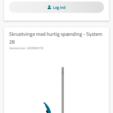
Log ind
Skruetvinge med hurtig spænding - System
28
Varenummer:
GR28N001B