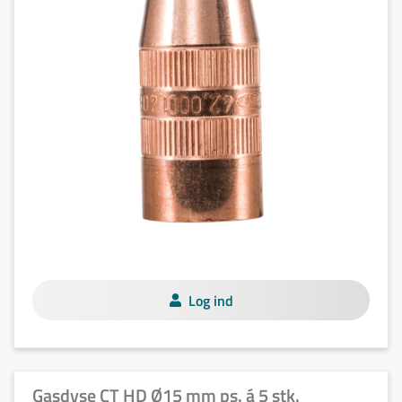
Log ind
Gasdyse CT HD Ø15 mm ps. á 5 stk.