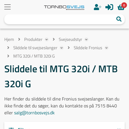
0
Hjem
Produkter
Svejseudstyr
Sliddele til svejseslanger
Sliddele Fronius
MTG 320i / MTB 320i G
Sliddele til MTG 320i / MTB
320i G
Her finder du sliddele til dine Fronius svejseslanger. Kan du
ikke finde det du søger, kan du kontakte os på 7515 8440
eller
salg@tornbosvejs.dk