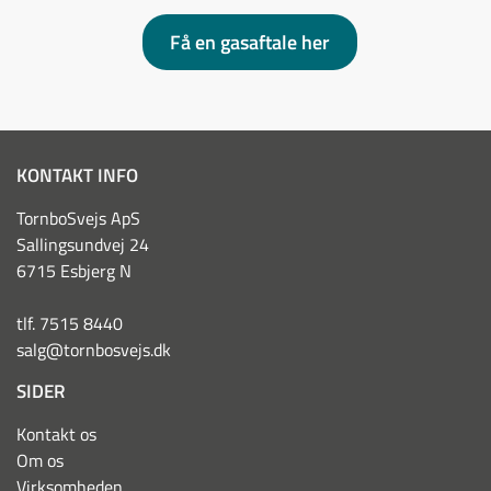
Få en gasaftale her
KONTAKT INFO
TornboSvejs ApS
Sallingsundvej 24
6715 Esbjerg N
tlf. 7515 8440
salg@tornbosvejs.dk
SIDER
Kontakt os
Om os
Virksomheden