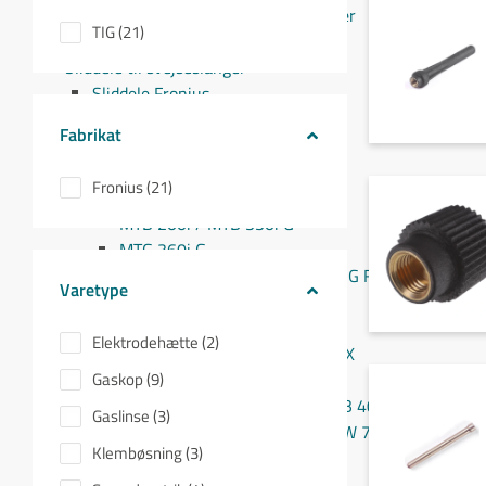
Fronius MIG/MAG svejseslanger
TIG (21)
Fronius TIG svejseslanger
Sliddele til svejseslanger
Sliddele Fronius
MTG 2100S
Fabrikat
MTG 2500S
MTG 250i / MTB 250i G
Fronius (21)
MTG 320i / MTB 320i G
MTB 200i / MTB 330i G
MTG 360i G
MTG 400i / 400i G / MTB 360i G FLEX
Varetype
MTG 550i / MTB 550i G
MTW 250i / MTB 250i W
Elektrodehætte (2)
MTB 330i W / MTB 200i G FLEX
Gaskop (9)
MTW 400i / MTB 400i W
MTW 500i / MTB 500i W / MTB 400i W FLEX
Gaslinse (3)
MTW 700i / MTB 700i W / MTW 750i
Klembøsning (3)
PullMig
PullMig CMT