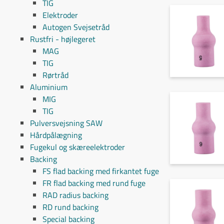
TIG
Elektroder
Autogen Svejsetråd
Rustfri - højlegeret
MAG
TIG
Rørtråd
Aluminium
MIG
TIG
Pulversvejsning SAW
Hårdpålægning
Fugekul og skæreelektroder
Backing
FS flad backing med firkantet fuge
FR flad backing med rund fuge
RAD radius backing
RD rund backing
Special backing