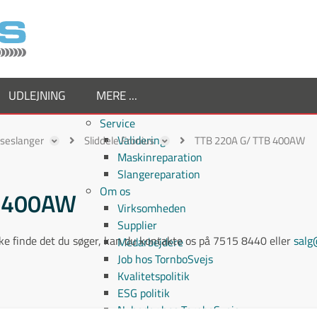
UDLEJNING
MERE ...
Service
Validering
ejseslanger
Sliddele Fronius
TTB 220A G/ TTB 400AW
Maskinreparation
Slangereparation
Om os
TB 400AW
Virksomheden
Supplier
ikke finde det du søger, kan du kontakte os på 7515 8440 eller
salg
Medarbejdere
Job hos TornboSvejs
Kvalitetspolitik
ESG politik
Nyheder hos TornboSvejs