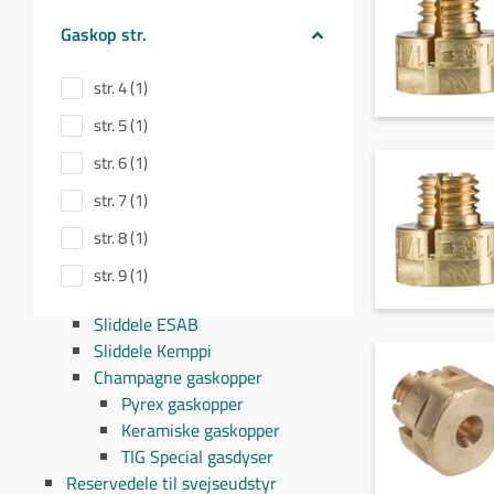
Ø8,0 (1)
ABIMIG GRIP A305
ABIMIG GRIP A355
Gaskop str.
Ø9,5 (1)
ABIMIG GRIP A 405
ABITIG GRIP 26
str. 4 (1)
ABITIG GRIP 18
str. 5 (1)
ABITIG GRIP 17
str. 6 (1)
ABITIG GRIP 20
ABITIG GRIP 9
str. 7 (1)
ABITIG GRIP 20 SC
str. 8 (1)
ABITIG GRIP 24 G
ABITIG GRIP 24 W
str. 9 (1)
Sliddele Migatronic
Sliddele ESAB
Sliddele Kemppi
Champagne gaskopper
Pyrex gaskopper
Keramiske gaskopper
TIG Special gasdyser
Reservedele til svejseudstyr