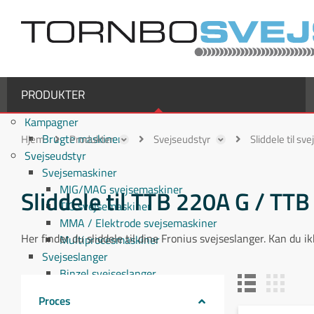
PRODUKTER
Kampagner
Brugte maskiner
Hjem
Produkter
Svejseudstyr
Sliddele til sv
Svejseudstyr
Svejsemaskiner
MIG/MAG svejsemaskiner
Sliddele til TTB 220A G / T
TIG svejsemaskiner
MMA / Elektrode svejsemaskiner
Her finder du sliddele til dine Fronius svejseslanger. Kan du 
Multiprocesmaskiner
Svejseslanger
Binzel svejseslanger
Binzel MIG/MAG svejseslanger
Proces
Fronius svejseslanger