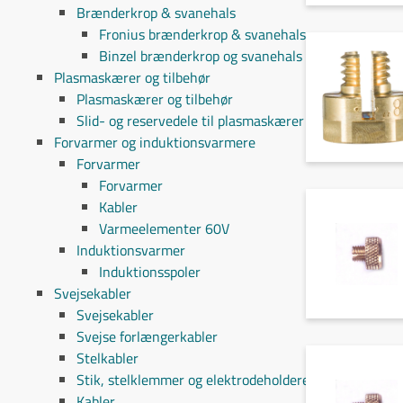
Brænderkrop & svanehals
Fronius brænderkrop & svanehals
Binzel brænderkrop og svanehals
Plasmaskærer og tilbehør
Plasmaskærer og tilbehør
Slid- og reservedele til plasmaskærer
Forvarmer og induktionsvarmere
Forvarmer
Forvarmer
Kabler
Varmeelementer 60V
Induktionsvarmer
Induktionsspoler
Svejsekabler
Svejsekabler
Svejse forlængerkabler
Stelkabler
Stik, stelklemmer og elektrodeholdere
Kabler