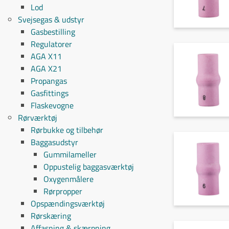
Lod
Svejsegas & udstyr
Gasbestilling
Regulatorer
AGA X11
AGA X21
Propangas
Gasfittings
Flaskevogne
Rørværktøj
Rørbukke og tilbehør
Baggasudstyr
Gummilameller
Oppustelig baggasværktøj
Oxygenmålere
Rørpropper
Opspændingsværktøj
Rørskæring
Affasning & skærpning