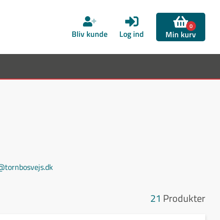
0
Bliv kunde
Log ind
Min kurv
@tornbosvejs.dk
21
Produkter