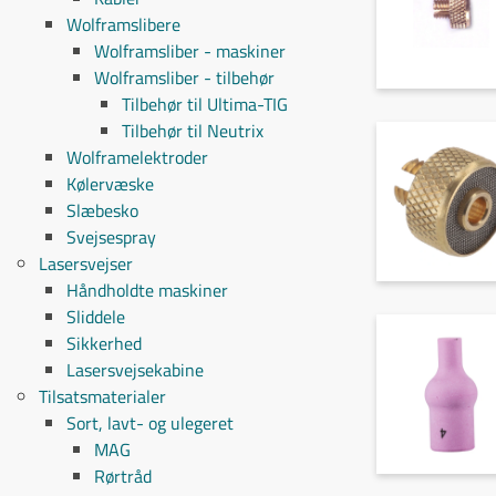
Wolframslibere
Wolframsliber - maskiner
Wolframsliber - tilbehør
Tilbehør til Ultima-TIG
Tilbehør til Neutrix
Wolframelektroder
Kølervæske
Slæbesko
Svejsespray
Lasersvejser
Håndholdte maskiner
Sliddele
Sikkerhed
Lasersvejsekabine
Tilsatsmaterialer
Sort, lavt- og ulegeret
MAG
Rørtråd