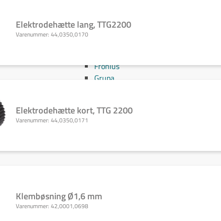
Svejs projektet sammen
Kom i mål med dit projekt
Elektrodehætte lang, TTG2200
Mærker
Varenummer:
44,0350,0170
Cepro
Fliess
Fronius
Grupa
Hypertherm
Reuter
Elektrodehætte kort, TTG 2200
NST
Varenummer:
44,0350,0171
Find certifikat
Kontakt
Klembøsning Ø1,6 mm
Varenummer:
42,0001,0698