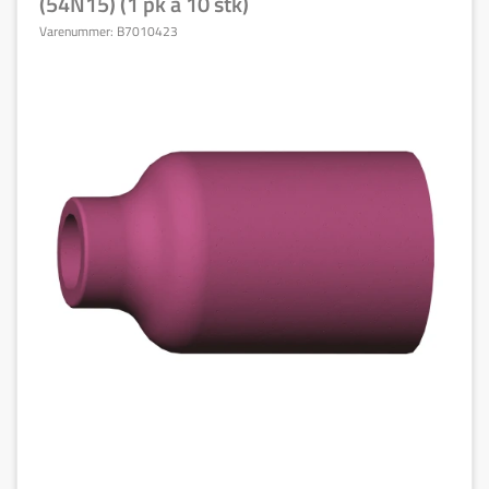
(54N15) (1 pk á 10 stk)
Varenummer:
B7010423