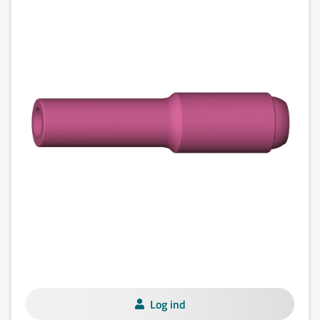
Log ind