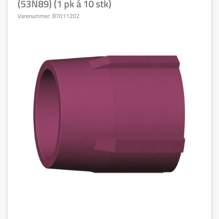
(53N89) (1 pk á 10 stk)
Varenummer:
B7011202