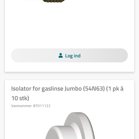
Log ind
Isolator for gaslinse Jumbo (54N63) (1 pk á
10 stk)
Varenummer:
B7011122