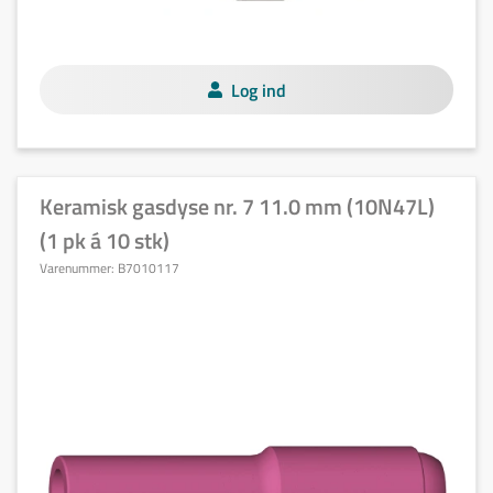
Log ind
Keramisk gasdyse nr. 7 11.0 mm (10N47L)
(1 pk á 10 stk)
Varenummer:
B7010117