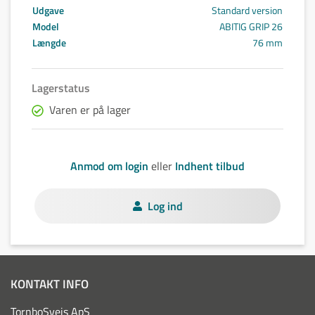
Udgave
Standard version
Model
ABITIG GRIP 26
Længde
76 mm
Lagerstatus
Varen er på lager
Anmod om login
eller
Indhent tilbud
Log ind
KONTAKT INFO
TornboSvejs ApS