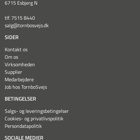
6715 Esbjerg N
tlf. 7515 8440
salg@tornbosvejs.dk
SIDER
Kontakt os
Om os
Virksomheden
Supplier
Medarbejdere
Job hos TornboSvejs
BETINGELSER
Salgs- og leveringsbetingelser
Cookies- og privatlivspolitik
Persondatapolitik
SOCIALE MEDIER