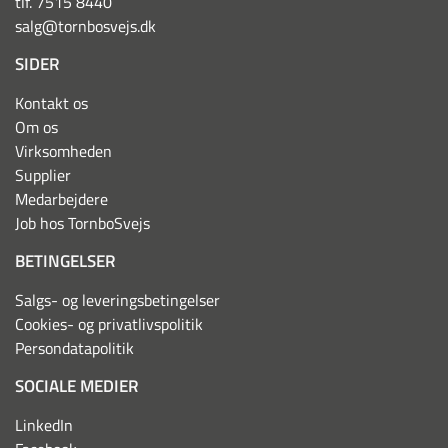
tlf. 7515 8440
salg@tornbosvejs.dk
SIDER
Kontakt os
Om os
Virksomheden
Supplier
Medarbejdere
Job hos TornboSvejs
BETINGELSER
Salgs- og leveringsbetingelser
Cookies- og privatlivspolitik
Persondatapolitik
SOCIALE MEDIER
LinkedIn