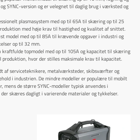
 og SYNC-version og er velegnet til daglig brug i værksted og
ssionelt plasmasystem med op til 65A til skæring op til 25
produktion med høje krav til hastighed og kvalitet af snittet.
t model med op til 85A til krævende opgaver i industri og
elser op til 32 mm.
kraftfulde topmodel med op til 105A og kapacitet til skæring
el produktion, hvor der stilles maksimale krav til kapacitet.
 af serviceteknikere, metalværksteder, skibsværfter og
ehold i industrien. De mindre modeller er populære til mobilt
r, mens de større SYNC-modeller typisk anvendes i
der skæres dagligt i varierende materialer og tykkelser.