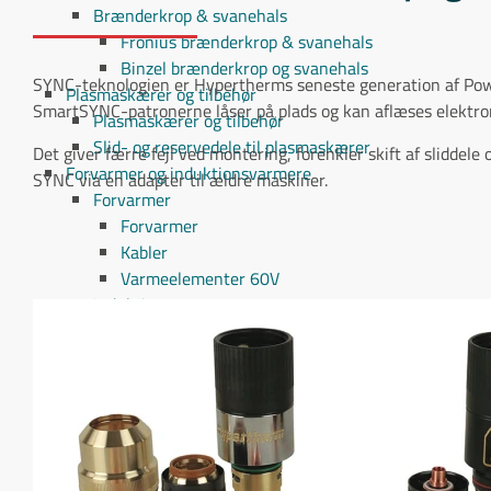
Brænderkrop & svanehals
Fronius brænderkrop & svanehals
Binzel brænderkrop og svanehals
SYNC-teknologien er Hypertherms seneste generation af Power
Plasmaskærer og tilbehør
SmartSYNC-patronerne låser på plads og kan aflæses elektron
Plasmaskærer og tilbehør
Slid- og reservedele til plasmaskærer
Det giver færre fejl ved montering, forenkler skift af slidde
Forvarmer og induktionsvarmere
SYNC via en adapter til ældre maskiner.
Forvarmer
Forvarmer
Kabler
Varmeelementer 60V
Induktionsvarmer
Induktionsspoler
Svejsekabler
Svejsekabler
Svejse forlængerkabler
Stelkabler
Stik, stelklemmer og elektrodeholdere
Kabler