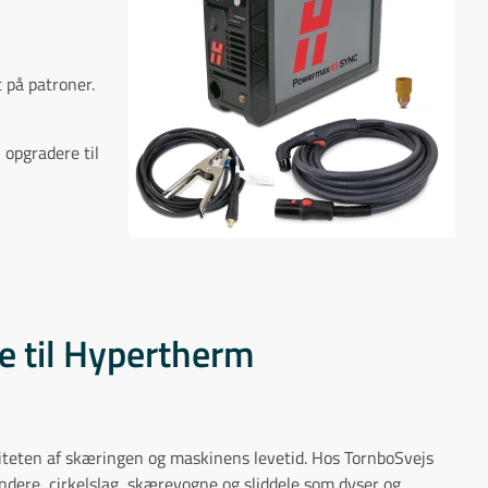
 på patroner.
 opgradere til
le til Hypertherm
aliteten af skæringen og maskinens levetid. Hos TornboSvejs
dere, cirkelslag, skærevogne og sliddele som dyser og