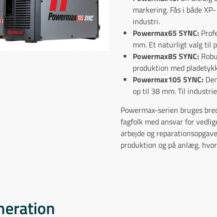
markering. Fås i både XP-
industri.
Powermax65 SYNC:
Profe
mm. Et naturligt valg til 
Powermax85 SYNC:
Robus
produktion med pladetykk
Powermax105 SYNC:
Den 
op til 38 mm. Til industri
Powermax-serien bruges bredt
fagfolk med ansvar for vedlig
arbejde og reparationsopgave
produktion og på anlæg, hvor 
neration