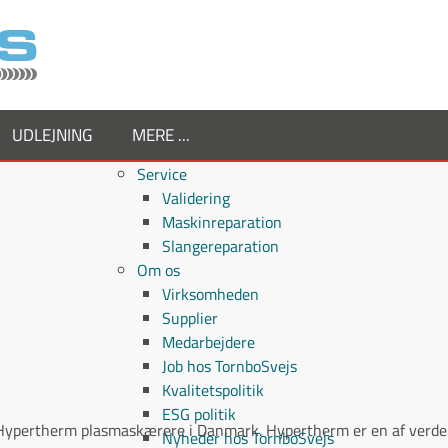
UDLEJNING
MERE ...
Service
Validering
Maskinreparation
Slangereparation
Om os
Virksomheden
Supplier
Medarbejdere
Job hos TornboSvejs
Kvalitetspolitik
ESG politik
 Hypertherm plasmaskærere i Danmark. Hypertherm er en af verde
Nyheder hos TornboSvejs