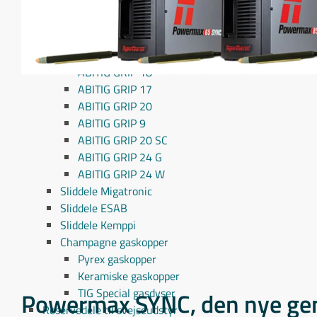
ABIMIG GRIP A305
ABIMIG GRIP A355
ABIMIG GRIP A 405
ABITIG GRIP 26
ABITIG GRIP 18
ABITIG GRIP 17
ABITIG GRIP 20
ABITIG GRIP 9
ABITIG GRIP 20 SC
ABITIG GRIP 24 G
ABITIG GRIP 24 W
Sliddele Migatronic
Sliddele ESAB
Sliddele Kemppi
Champagne gaskopper
Pyrex gaskopper
Keramiske gaskopper
TIG Special gasdyser
Powermax SYNC, den nye ge
Reservedele til svejseudstyr