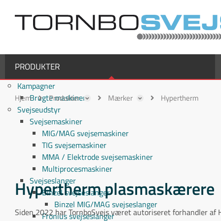
PRODUKTER
Kampagner
Brugte maskiner
Hjem
Produkter
Mærker
Hypertherm
Svejseudstyr
Svejsemaskiner
MIG/MAG svejsemaskiner
TIG svejsemaskiner
MMA / Elektrode svejsemaskiner
Multiprocesmaskiner
Svejseslanger
Hypertherm plasmaskærere
Binzel svejseslanger
Binzel MIG/MAG svejseslanger
Siden 2022 har TornboSvejs været autoriseret forhandler af
Fronius svejseslanger