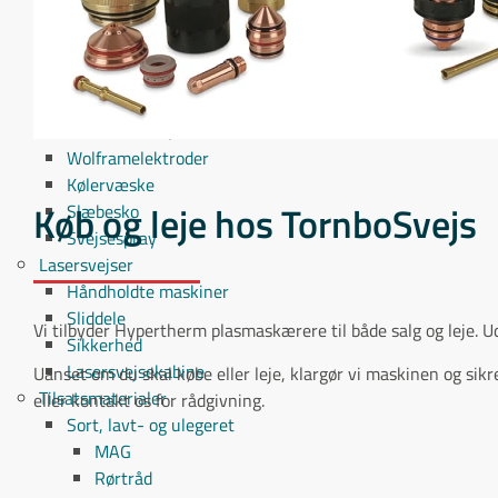
Wolframslibere
Wolframsliber - maskiner
Wolframsliber - tilbehør
Tilbehør til Ultima-TIG
Tilbehør til Neutrix
Wolframelektroder
Kølervæske
Køb og leje hos TornboSvejs
Slæbesko
Svejsespray
Lasersvejser
Håndholdte maskiner
Sliddele
Vi tilbyder Hypertherm plasmaskærere til både salg og leje. U
Sikkerhed
Lasersvejsekabine
Uanset om du skal købe eller leje, klargør vi maskinen og sikre
Tilsatsmaterialer
eller kontakt os for rådgivning.
Sort, lavt- og ulegeret
MAG
Rørtråd