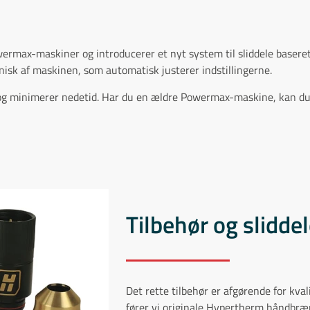
max-maskiner og introducerer et nyt system til sliddele baseret
isk af maskinen, som automatisk justerer indstillingerne.
le og minimerer nedetid. Har du en ældre Powermax-maskine, kan du
Tilbehør og slidde
Det rette tilbehør er afgørende for kv
fører vi originale Hypertherm håndbræn