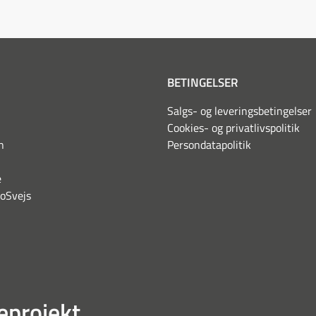
BETINGELSER
Salgs- og leveringsbetingelser
Cookies- og privatlivspolitik
n
Persondatapolitik
e
boSvejs
eprojekt