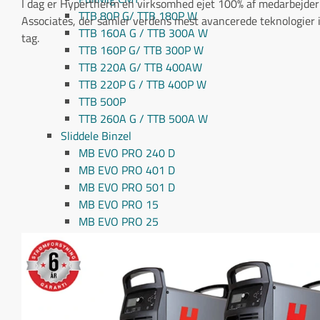
I dag er Hypertherm en virksomhed ejet 100% af medarbejder
TTB 80P G/ TTB 180P W
Associates, der samler verdens mest avancerede teknologier 
TTB 160A G / TTB 300A W
tag.
TTB 160P G/ TTB 300P W
TTB 220A G/ TTB 400AW
TTB 220P G / TTB 400P W
TTB 500P
TTB 260A G / TTB 500A W
Sliddele Binzel
MB EVO PRO 240 D
MB EVO PRO 401 D
MB EVO PRO 501 D
MB EVO PRO 15
MB EVO PRO 25
MB EVO PRO 24
MB EVO PRO 26
MB EVO PRO 36
ABIMIG GRIP A155
ABIMIG GRIP A255