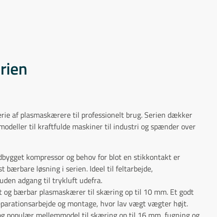
rien
e af plasmaskærere til professionelt brug. Serien dækker
modeller til kraftfulde maskiner til industri og spænder over
dbygget kompressor og behov for blot en stikkontakt er
ærbare løsning i serien. Ideel til feltarbejde,
uden adgang til trykluft udefra.
t og bærbar plasmaskærer til skæring op til 10 mm. Et godt
 reparationsarbejde og montage, hvor lav vægt vægter højt.
og populær mellemmodel til skæring op til 16 mm, fugning og