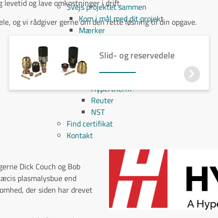
g levetid og lave omkostninger i drift.
Svejs projektet sammen
Kom i mål med dit projekt
e, og vi rådgiver gerne om den rette løsning til din opgave.
Mærker
Cepro
Fliess
Slid- og reservedele
Fronius
Grupa
Hypertherm
Reuter
NST
Find certifikat
Kontakt
ggerne Dick Couch og Bob
præcis plasmalysbue end
somhed, der siden har drevet