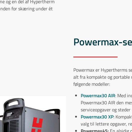
ne og en del af Hypertherm
inden for skæring under ét
Powermax-se
Powermax er Hypertherms seri
alt fra kompakte og portable 
følgende modeller:
Powermax30 AIR
: Med in
Powermax30 AIR den mest b
serviceopgaver og steder 
Powermax30 XP
: Kompak
valg til lettere opgaver,
Powermax45:
En alsidig 