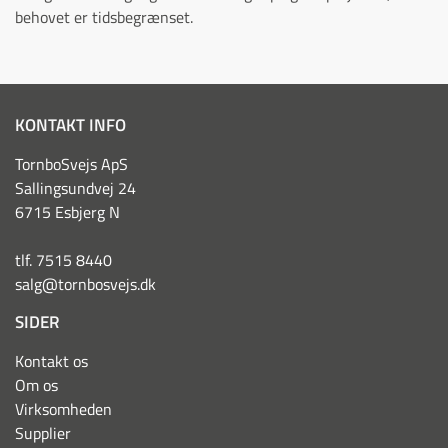
behovet er tidsbegrænset.
KONTAKT INFO
TornboSvejs ApS
Sallingsundvej 24
6715 Esbjerg N
tlf. 7515 8440
salg@tornbosvejs.dk
SIDER
Kontakt os
Om os
Virksomheden
Supplier