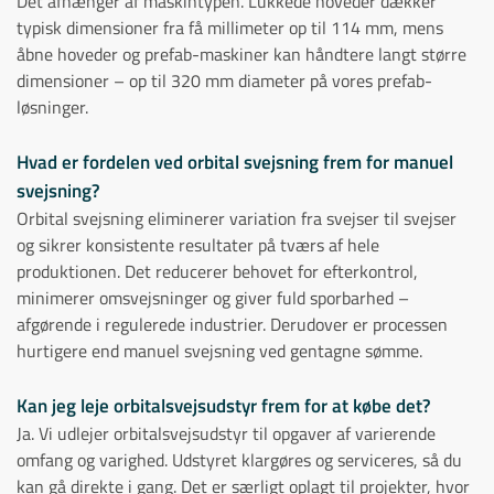
Det afhænger af maskintypen. Lukkede hoveder dækker
typisk dimensioner fra få millimeter op til 114 mm, mens
åbne hoveder og prefab-maskiner kan håndtere langt større
dimensioner – op til 320 mm diameter på vores prefab-
løsninger.
Hvad er fordelen ved orbital svejsning frem for manuel
svejsning?
Orbital svejsning eliminerer variation fra svejser til svejser
og sikrer konsistente resultater på tværs af hele
produktionen. Det reducerer behovet for efterkontrol,
minimerer omsvejsninger og giver fuld sporbarhed –
afgørende i regulerede industrier. Derudover er processen
hurtigere end manuel svejsning ved gentagne sømme.
Kan jeg leje orbitalsvejsudstyr frem for at købe det?
Ja. Vi udlejer orbitalsvejsudstyr til opgaver af varierende
omfang og varighed. Udstyret klargøres og serviceres, så du
kan gå direkte i gang. Det er særligt oplagt til projekter, hvor