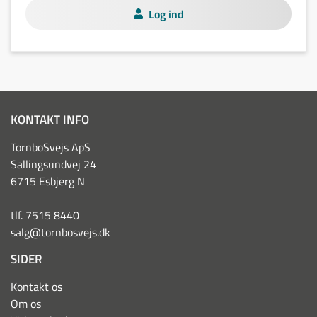
Log ind
KONTAKT INFO
TornboSvejs ApS
Sallingsundvej 24
6715 Esbjerg N
tlf. 7515 8440
salg@tornbosvejs.dk
SIDER
Kontakt os
Om os