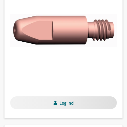
Log ind