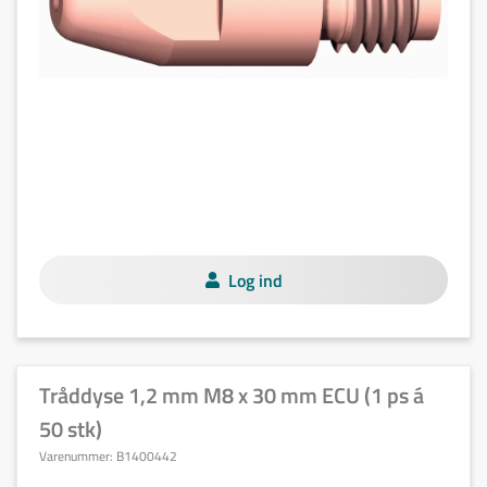
Log ind
Tråddyse 1,2 mm M8 x 30 mm ECU (1 ps á
50 stk)
Varenummer:
B1400442