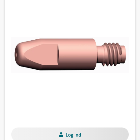
Log ind