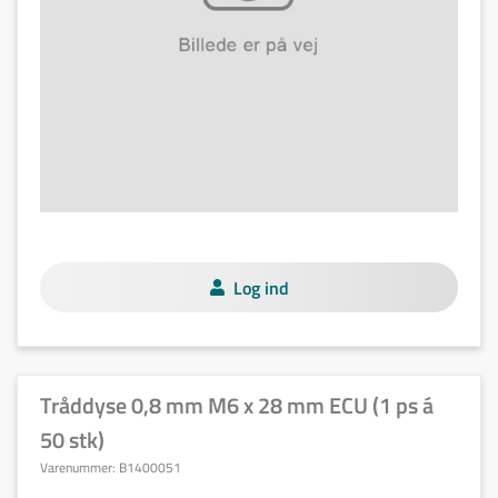
Log ind
Tråddyse 0,8 mm M6 x 28 mm ECU (1 ps á
50 stk)
Varenummer:
B1400051