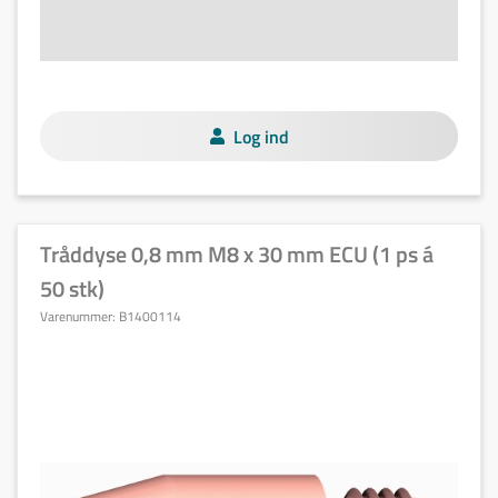
Log ind
Tråddyse 0,8 mm M8 x 30 mm ECU (1 ps á
50 stk)
Varenummer:
B1400114