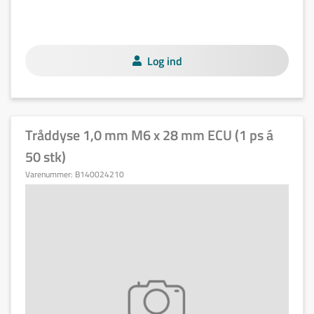
Log ind
Tråddyse 1,0 mm M6 x 28 mm ECU (1 ps á
50 stk)
Varenummer:
B140024210