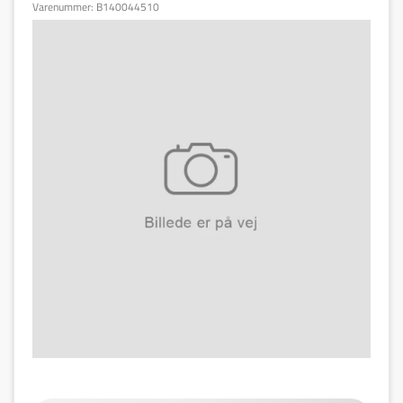
Varenummer:
B140044510