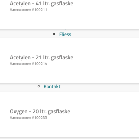
Acetylen - 41 ltr. gasflaske
Svejs projektet sammen
Varenummer:
A100211
Kom i mål med dit projekt
Mærker
Cepro
Fliess
Fronius
Grupa
Hypertherm
Acetylen - 21 ltr. gasflaske
Reuter
Varenummer:
A100214
NST
Find certifikat
Kontakt
Oxygen - 20 ltr. gasflaske
Varenummer:
A100233