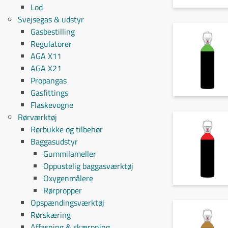
Lod
Svejsegas & udstyr
Gasbestilling
Regulatorer
AGA X11
AGA X21
Propangas
Gasfittings
Flaskevogne
Rørværktøj
Rørbukke og tilbehør
Baggasudstyr
Gummilameller
Oppustelig baggasværktøj
Oxygenmålere
Rørpropper
Opspændingsværktøj
Rørskæring
Affasning & skærpning