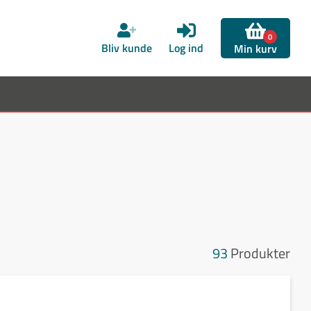
0
Bliv kunde
Log ind
Min kurv
93
Produkter