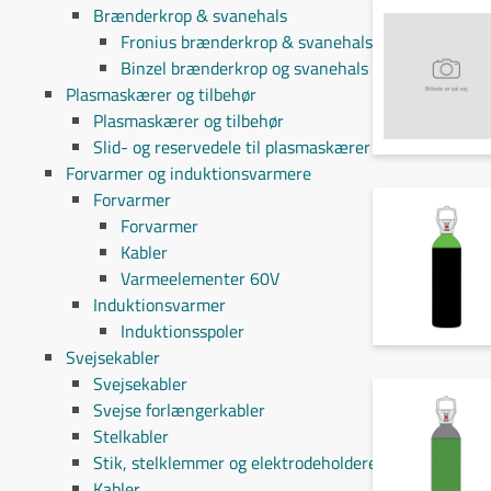
Brænderkrop & svanehals
Fronius brænderkrop & svanehals
Binzel brænderkrop og svanehals
Plasmaskærer og tilbehør
Plasmaskærer og tilbehør
Slid- og reservedele til plasmaskærer
Forvarmer og induktionsvarmere
Forvarmer
Forvarmer
Kabler
Varmeelementer 60V
Induktionsvarmer
Induktionsspoler
Svejsekabler
Svejsekabler
Svejse forlængerkabler
Stelkabler
Stik, stelklemmer og elektrodeholdere
Kabler