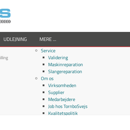
UDLEJNING
MERE ...
Service
Validering
lling
Maskinreparation
Slangereparation
Om os
Virksomheden
Supplier
Medarbejdere
Job hos TornboSvejs
Kvalitetspolitik
ESG politik
Nyheder hos TornboSvejs