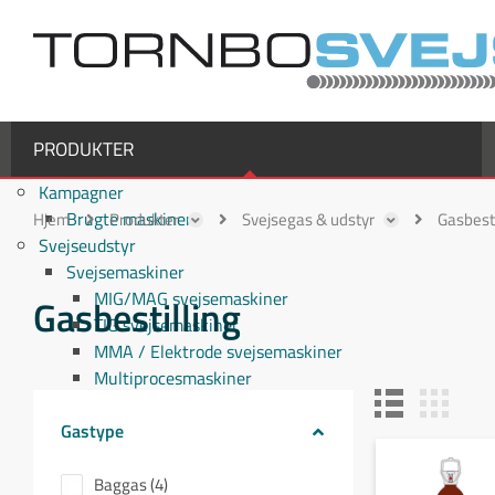
PRODUKTER
Kampagner
Brugte maskiner
Hjem
Produkter
Svejsegas & udstyr
Gasbesti
Svejseudstyr
Svejsemaskiner
MIG/MAG svejsemaskiner
Gasbestilling
TIG svejsemaskiner
MMA / Elektrode svejsemaskiner
Multiprocesmaskiner
Svejseslanger
Gastype
Binzel svejseslanger
Binzel MIG/MAG svejseslanger
Fronius svejseslanger
Baggas (4)