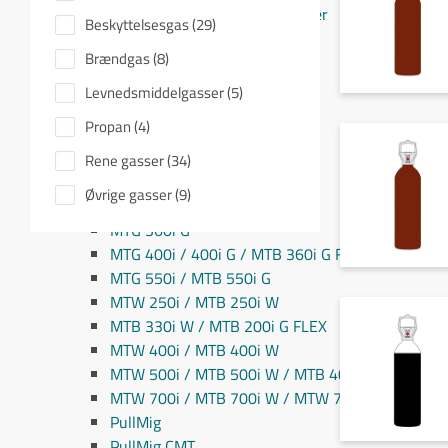
Fronius MIG/MAG svejseslanger
Beskyttelsesgas (29)
Fronius TIG svejseslanger
Brændgas (8)
Sliddele til svejseslanger
Sliddele Fronius
Levnedsmiddelgasser (5)
MTG 2100S
Propan (4)
MTG 2500S
MTG 250i / MTB 250i G
Rene gasser (34)
MTG 320i / MTB 320i G
Øvrige gasser (9)
MTB 200i / MTB 330i G
MTG 360i G
MTG 400i / 400i G / MTB 360i G FLEX
MTG 550i / MTB 550i G
MTW 250i / MTB 250i W
MTB 330i W / MTB 200i G FLEX
MTW 400i / MTB 400i W
MTW 500i / MTB 500i W / MTB 400i W FLEX
MTW 700i / MTB 700i W / MTW 750i
PullMig
PullMig CMT