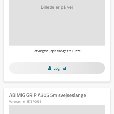
Letvægtssvejseslange fra Binzel
Log ind
ABIMIG GRIP A305 5m svejseslange
Varenummer:
B7670038