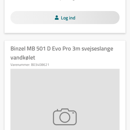
Log ind
Binzel MB 501 D Evo Pro 3m svejseslange
vandkølet
Varenummer:
B03408621