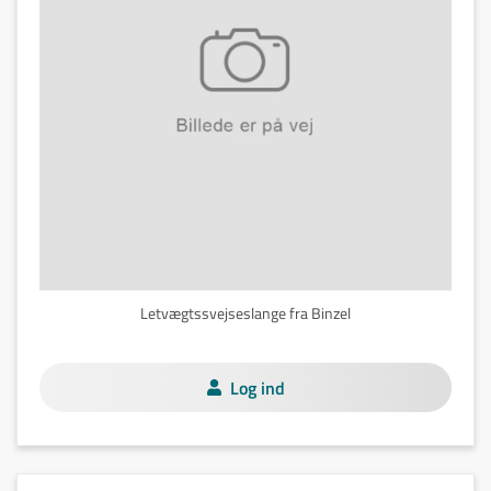
Letvægtssvejseslange fra Binzel
Log ind