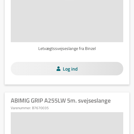
Letvægtssvejseslange fra Binzel
Log ind
ABIMIG GRIP A255LW 5m. svejseslange
Varenummer:
B7670035