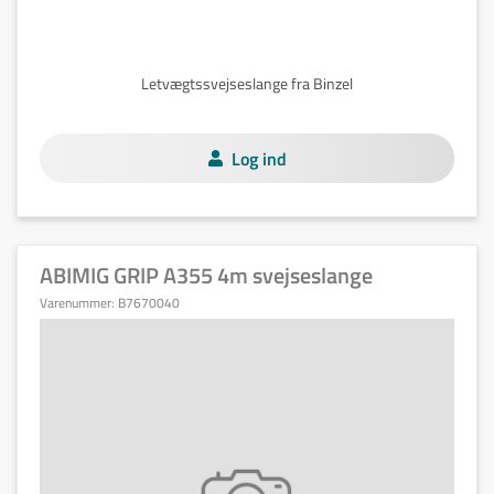
Letvægtssvejseslange fra Binzel
Log ind
ABIMIG GRIP A355 4m svejseslange
Varenummer:
B7670040