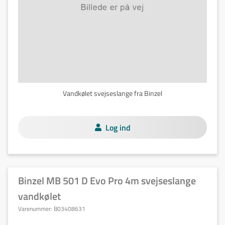
Vandkølet svejseslange fra Binzel
Log ind
Binzel MB 501 D Evo Pro 4m svejseslange
vandkølet
Varenummer:
B03408631