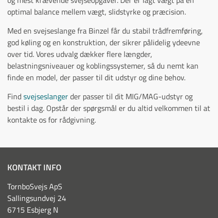
og mest krævende svejseopgaver. Der er lagt vægt på en
optimal balance mellem vægt, slidstyrke og præcision.
Med en svejseslange fra Binzel får du stabil trådfremføring,
god køling og en konstruktion, der sikrer pålidelig ydeevne
over tid. Vores udvalg dækker flere længder,
belastningsniveauer og koblingssystemer, så du nemt kan
finde en model, der passer til dit udstyr og dine behov.
Find
svejseslanger
der passer til dit MIG/MAG-udstyr og
bestil i dag. Opstår der spørgsmål er du altid velkommen til at
kontakte os for rådgivning.
KONTAKT INFO
TornboSvejs ApS
Sallingsundvej 24
6715 Esbjerg N