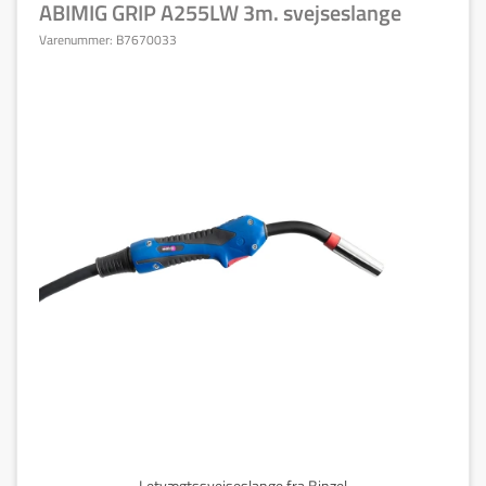
ABIMIG GRIP A255LW 3m. svejseslange
Varenummer:
B7670033
Letvægtssvejseslange fra Binzel