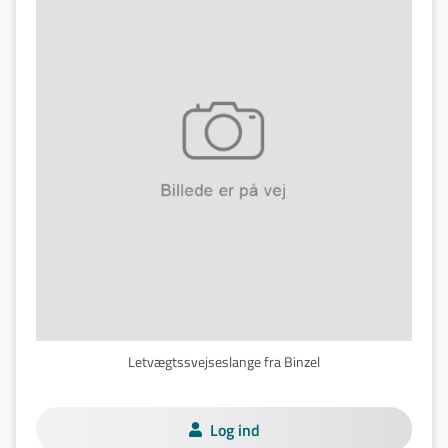
Letvægtssvejseslange fra Binzel
Log ind