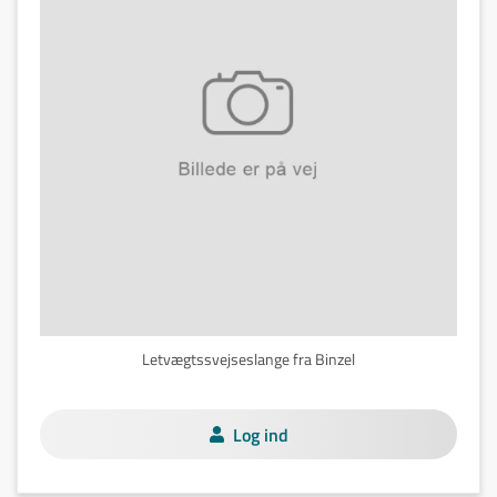
Letvægtssvejseslange fra Binzel
Log ind