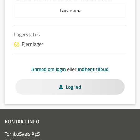
ergonomisk håndtag der ligger godt i hænderne.
Læs mere
Lagerstatus
Fjernlager
Anmod om login
eller
Indhent tilbud
Log ind
KONTAKT INFO
TornboSvejs ApS