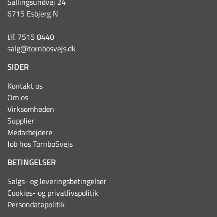
Sallingsundvej 24
6715 Esbjerg N
tlf. 7515 8440
salg@tornbosvejs.dk
SIDER
Kontakt os
Om os
Virksomheden
Supplier
Medarbejdere
Job hos TornboSvejs
BETINGELSER
Salgs- og leveringsbetingelser
Cookies- og privatlivspolitik
Persondatapolitik