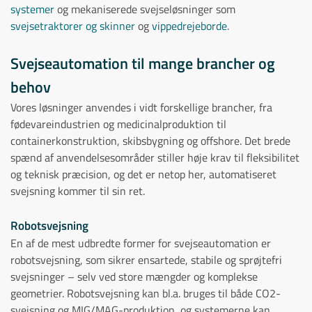
systemer
og mekaniserede svejseløsninger som
svejsetraktorer og skinner
og
vippedrejeborde
.
Svejseautomation til mange brancher og
behov
Vores løsninger anvendes i vidt forskellige brancher, fra
fødevareindustrien og medicinalproduktion til
containerkonstruktion, skibsbygning og offshore. Det brede
spænd af anvendelsesområder stiller høje krav til fleksibilitet
og teknisk præcision, og det er netop her, automatiseret
svejsning kommer til sin ret.
Robotsvejsning
En af de mest udbredte former for svejseautomation er
robotsvejsning, som sikrer ensartede, stabile og sprøjtefri
svejsninger – selv ved store mængder og komplekse
geometrier. Robotsvejsning kan bl.a. bruges til både CO2-
svejsning og MIG/MAG-produktion, og systemerne kan