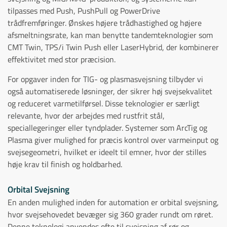
tilpasses med Push, PushPull og PowerDrive
trådfremføringer. Ønskes højere trådhastighed og højere
afsmeltningsrate, kan man benytte tandemteknologier som
CMT Twin, TPS/i Twin Push eller LaserHybrid, der kombinerer
effektivitet med stor præcision.
For opgaver inden for TIG- og plasmasvejsning tilbyder vi
også automatiserede løsninger, der sikrer høj svejsekvalitet
og reduceret varmetilførsel. Disse teknologier er særligt
relevante, hvor der arbejdes med rustfrit stål,
speciallegeringer eller tyndplader. Systemer som ArcTig og
Plasma giver mulighed for præcis kontrol over varmeinput og
svejsegeometri, hvilket er ideelt til emner, hvor der stilles
høje krav til finish og holdbarhed.
Orbital Svejsning
En anden mulighed inden for automation er orbital svejsning,
hvor svejsehovedet bevæger sig 360 grader rundt om røret.
Denne teknologi anvendes ofte til svejsning af rør og