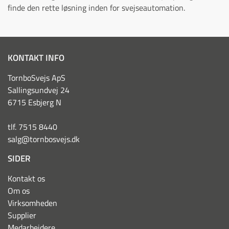
finde den rette løsning inden for svejseautomation.
KONTAKT INFO
TornboSvejs ApS
Sallingsundvej 24
6715 Esbjerg N
tlf. 7515 8440
salg@tornbosvejs.dk
SIDER
Kontakt os
Om os
Virksomheden
Supplier
Medarbejdere