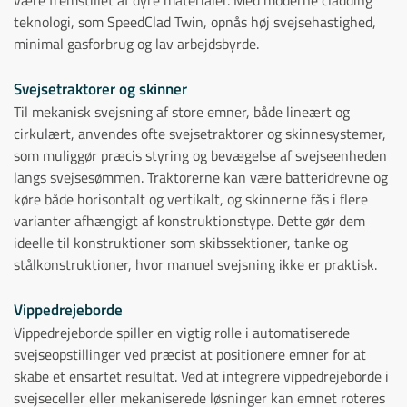
være fremstillet af dyre materialer. Med moderne cladding
teknologi, som SpeedClad Twin, opnås høj svejsehastighed,
minimal gasforbrug og lav arbejdsbyrde.
Svejsetraktorer og skinner
Til mekanisk svejsning af store emner, både lineært og
cirkulært, anvendes ofte svejsetraktorer og skinnesystemer,
som muliggør præcis styring og bevægelse af svejseenheden
langs svejsesømmen. Traktorerne kan være batteridrevne og
køre både horisontalt og vertikalt, og skinnerne fås i flere
varianter afhængigt af konstruktionstype. Dette gør dem
ideelle til konstruktioner som skibssektioner, tanke og
stålkonstruktioner, hvor manuel svejsning ikke er praktisk.
Vippedrejeborde
Vippedrejeborde spiller en vigtig rolle i automatiserede
svejseopstillinger ved præcist at positionere emner for at
skabe et ensartet resultat. Ved at integrere vippedrejeborde i
svejseceller eller mekaniserede løsninger kan emnet roteres