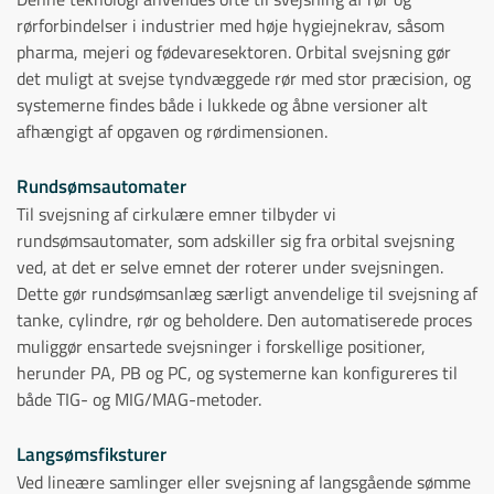
rørforbindelser i industrier med høje hygiejnekrav, såsom
pharma, mejeri og fødevaresektoren. Orbital svejsning gør
det muligt at svejse tyndvæggede rør med stor præcision, og
systemerne findes både i lukkede og åbne versioner alt
afhængigt af opgaven og rørdimensionen.
Rundsømsautomater
Til svejsning af cirkulære emner tilbyder vi
rundsømsautomater, som adskiller sig fra orbital svejsning
ved, at det er selve emnet der roterer under svejsningen.
Dette gør rundsømsanlæg særligt anvendelige til svejsning af
tanke, cylindre, rør og beholdere. Den automatiserede proces
muliggør ensartede svejsninger i forskellige positioner,
herunder PA, PB og PC, og systemerne kan konfigureres til
både TIG- og MIG/MAG-metoder.
Langsømsfiksturer
Ved lineære samlinger eller svejsning af langsgående sømme