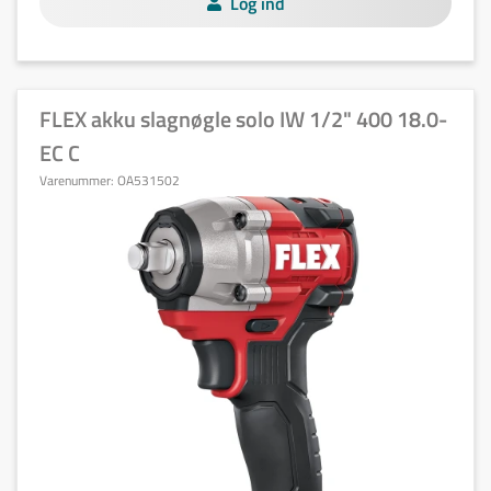
Log ind
FLEX akku slagnøgle solo IW 1/2" 400 18.0-
EC C
Varenummer:
OA531502