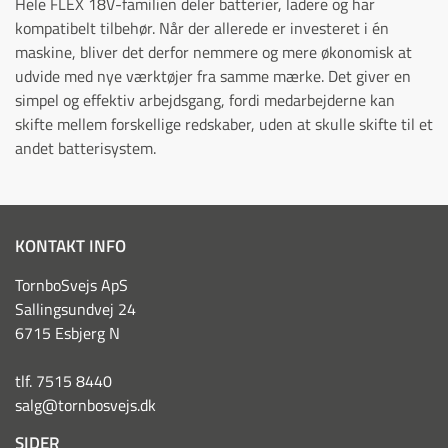
Hele FLEX 18V-familien deler batterier, ladere og har
kompatibelt tilbehør. Når der allerede er investeret i én
maskine, bliver det derfor nemmere og mere økonomisk at
udvide med nye værktøjer fra samme mærke. Det giver en
simpel og effektiv arbejdsgang, fordi medarbejderne kan
skifte mellem forskellige redskaber, uden at skulle skifte til et
andet batterisystem.
KONTAKT INFO
TornboSvejs ApS
Sallingsundvej 24
6715 Esbjerg N
tlf. 7515 8440
salg@tornbosvejs.dk
SIDER