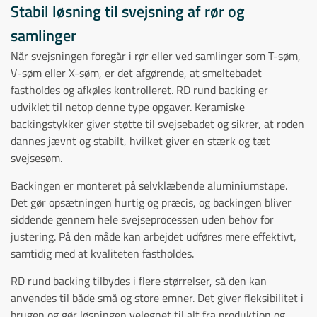
Stabil løsning til svejsning af rør og
samlinger
Når svejsningen foregår i rør eller ved samlinger som T-søm,
V-søm eller X-søm, er det afgørende, at smeltebadet
fastholdes og afkøles kontrolleret. RD rund backing er
udviklet til netop denne type opgaver. Keramiske
backingstykker giver støtte til svejsebadet og sikrer, at roden
dannes jævnt og stabilt, hvilket giver en stærk og tæt
svejsesøm.
Backingen er monteret på selvklæbende aluminiumstape.
Det gør opsætningen hurtig og præcis, og backingen bliver
siddende gennem hele svejseprocessen uden behov for
justering. På den måde kan arbejdet udføres mere effektivt,
samtidig med at kvaliteten fastholdes.
RD rund backing tilbydes i flere størrelser, så den kan
anvendes til både små og store emner. Det giver fleksibilitet i
brugen og gør løsningen velegnet til alt fra produktion og