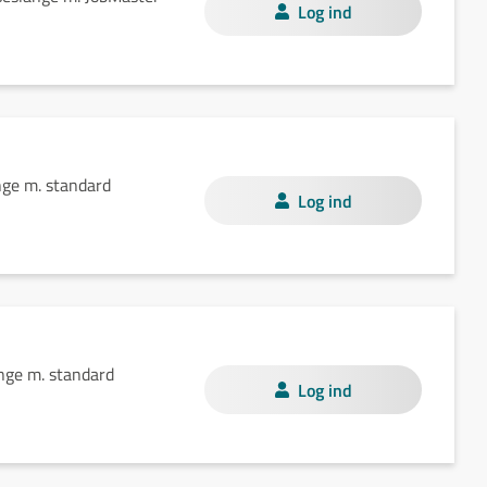
Log ind
nge m. standard
Log ind
nge m. standard
Log ind