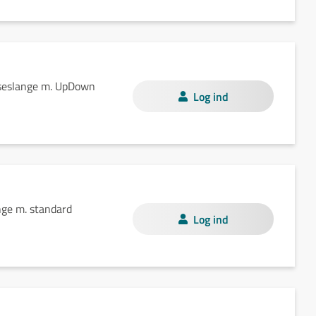
jseslange m. UpDown
Log ind
nge m. standard
Log ind