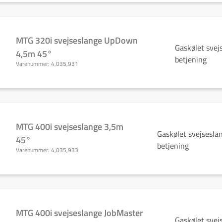
MTG 320i svejseslange UpDown
Gaskølet sve
4,5m 45°
betjening
Varenummer:
4,035,931
MTG 400i svejseslange 3,5m
Gaskølet svejsesla
45°
betjening
Varenummer:
4,035,933
MTG 400i svejseslange JobMaster
Gaskølet svej