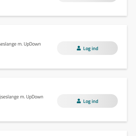
jseslange m. UpDown
Log ind
ejseslange m. UpDown
Log ind