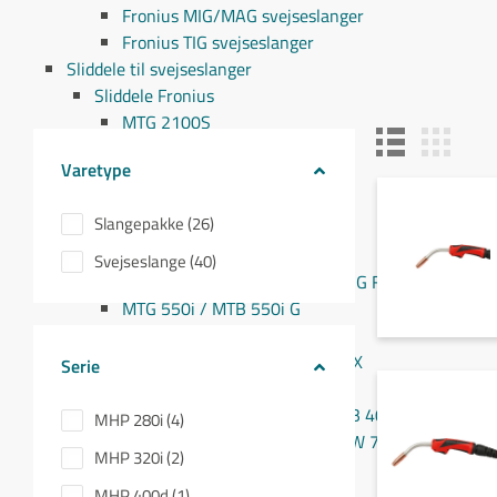
Fronius MIG/MAG svejseslanger
Fronius TIG svejseslanger
Sliddele til svejseslanger
Sliddele Fronius
MTG 2100S
MTG 2500S
Varetype
MTG 250i / MTB 250i G
MTG 320i / MTB 320i G
Slangepakke (26)
MTB 200i / MTB 330i G
MTG 360i G
Svejseslange (40)
MTG 400i / 400i G / MTB 360i G FLEX
MTG 550i / MTB 550i G
MTW 250i / MTB 250i W
MTB 330i W / MTB 200i G FLEX
Serie
MTW 400i / MTB 400i W
MTW 500i / MTB 500i W / MTB 400i W FLEX
MHP 280i (4)
MTW 700i / MTB 700i W / MTW 750i
MHP 320i (2)
PullMig
PullMig CMT
MHP 400d (1)