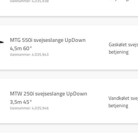
Varenummer:
4,035,938
MTG 550i svejseslange UpDown
Gaskølet sve
4,5m 60°
betjening
Varenummer:
4,035,943
MTW 250i svejseslange UpDown
Vandkølet sv
3,5m 45°
betjening
Varenummer:
4,035,946