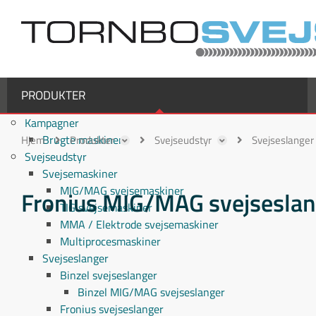
PRODUKTER
Kampagner
Brugte maskiner
Hjem
Produkter
Svejseudstyr
Svejseslanger
Svejseudstyr
Svejsemaskiner
MIG/MAG svejsemaskiner
Fronius MIG/MAG svejseslan
TIG svejsemaskiner
MMA / Elektrode svejsemaskiner
Multiprocesmaskiner
Svejseslanger
Binzel svejseslanger
Binzel MIG/MAG svejseslanger
Fronius svejseslanger