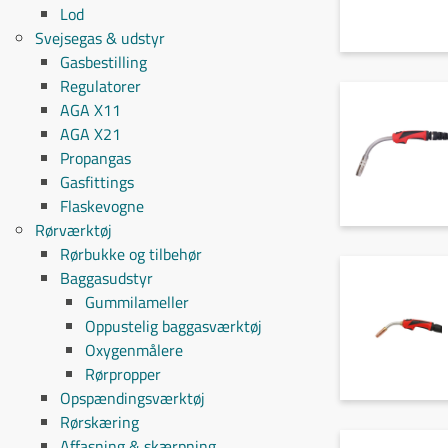
Lod
Svejsegas & udstyr
Gasbestilling
Regulatorer
AGA X11
AGA X21
Propangas
Gasfittings
Flaskevogne
Rørværktøj
Rørbukke og tilbehør
Baggasudstyr
Gummilameller
Oppustelig baggasværktøj
Oxygenmålere
Rørpropper
Opspændingsværktøj
Rørskæring
Affasning & skærpning