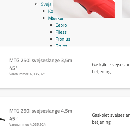
Svejs projektet sammen
Kom i mål med dit projekt
Mærker
Cepro
Fliess
Fronius
Grupa
Hypertherm
Reuter
MTG 250i svejseslange 3,5m
Gaskølet svejsesla
NST
45°
betjening
Find certifikat
Varenummer:
4,035,921
Kontakt
MTG 250i svejseslange 4,5m
Gaskølet svejsesla
45°
betjening
Varenummer:
4,035,924