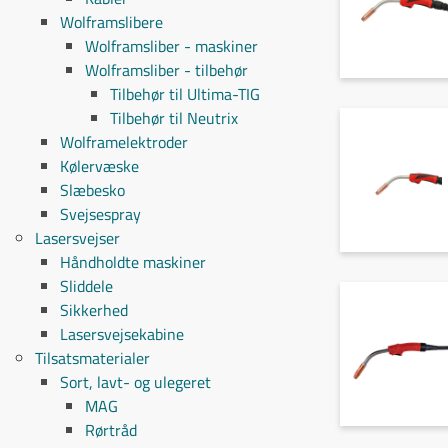
Wolframslibere
Wolframsliber - maskiner
Wolframsliber - tilbehør
Tilbehør til Ultima-TIG
Tilbehør til Neutrix
Wolframelektroder
Kølervæske
Slæbesko
Svejsespray
Lasersvejser
Håndholdte maskiner
Sliddele
Sikkerhed
Lasersvejsekabine
Tilsatsmaterialer
Sort, lavt- og ulegeret
MAG
Rørtråd