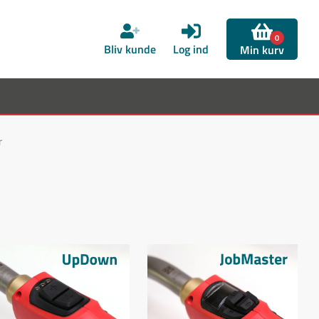
0
Bliv kunde
Log ind
Min kurv
r