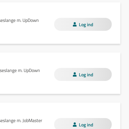
jseslange m. UpDown
Log ind
jseslange m. UpDown
Log ind
seslange m. JobMaster
Log ind