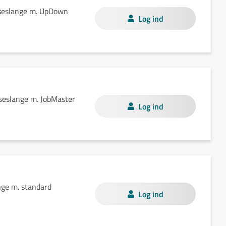
jseslange m. UpDown
Log ind
seslange m. JobMaster
Log ind
nge m. standard
Log ind