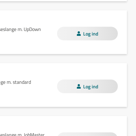
jseslange m. UpDown
Log ind
nge m. standard
Log ind
seslange m. JobMaster