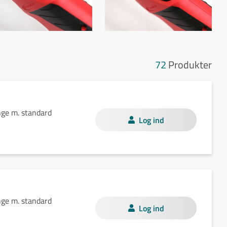
72
Produkter
nge m. standard
Log ind
nge m. standard
Log ind