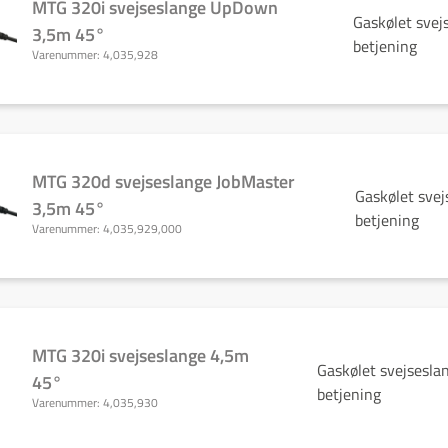
MTG 320i svejseslange UpDown
Gaskølet sve
3,5m 45°
betjening
Varenummer:
4,035,928
MTG 320d svejseslange JobMaster
Gaskølet svej
3,5m 45°
betjening
Varenummer:
4,035,929,000
MTG 320i svejseslange 4,5m
Gaskølet svejsesla
45°
betjening
Varenummer:
4,035,930