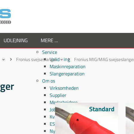
UDLEJNING
MERE ...
Service
Validering
Fronius svejseslanger
Fronius MIG/MAG svejseslange
Maskinreparation
Slangereparation
Om os
ger
Virksomheden
Supplier
Medarbejdere
Job hos TornboSvejs
Kvalitetspolitik
ESG politik
Nyheder hos TornboSvejs