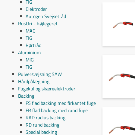
TIG
Elektroder
Autogen Svejsetråd
Rustfri - højlegeret
MAG
TIG
Rørtråd
Aluminium
MIG
TIG
Pulversvejsning SAW
Hårdpålægning
Fugekul og skæreelektroder
Backing
FS flad backing med firkantet fuge
FR flad backing med rund fuge
RAD radius backing
RD rund backing
Special backing