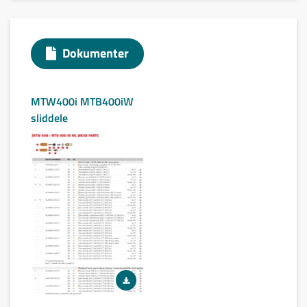
Dokumenter
MTW400i MTB400iW
sliddele