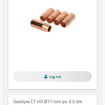
Log ind
Gasdyse CT HD Ø17 mm ps. á 5 stk.