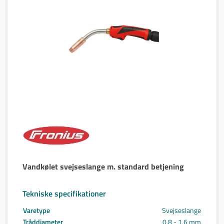
Vandkølet svejseslange m. standard betjening
Tekniske specifikationer
Varetype
Svejseslange
Tråddiameter
0,8 - 1,6 mm