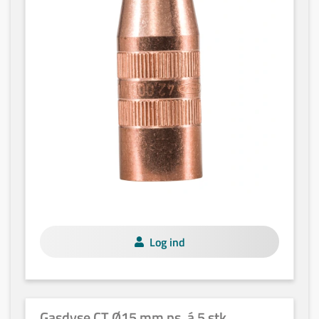
Log ind
Gasdyse CT Ø15 mm ps. á 5 stk.