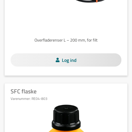
Overfladerenser L – 200 mm, for filt
Log ind
SFC flaske
Varenummer:
RE04-803