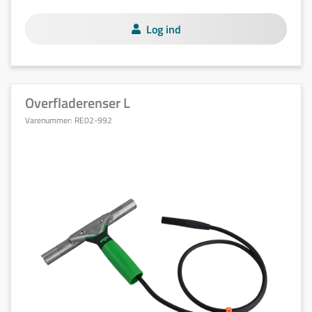
Log ind
Overfladerenser L
Varenummer:
RE02-992