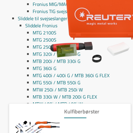
Fronius MIG/MAG svejseslanger
Fronius TIG svejseslanger
Sliddele til svejseslanger
Sliddele Fronius
MTG 2100S
MTG 2500S
MTG 250i / MTB 250i G
MTG 320i / MTB 320i G
MTB 200i / MTB 330i G
MTG 360i G
MTG 400i / 400i G / MTB 360i G FLEX
MTG 550i / MTB 550i G
MTW 250i / MTB 250i W
MTB 330i W / MTB 200i G FLEX
MTW 400i / MTB 400i W
MTW 500i / MTB 500i W / MTB 400i W FLEX
Kulfiberbørster
MTW 700i / MTB 700i W / MTW 750i
PullMig
PullMig CMT