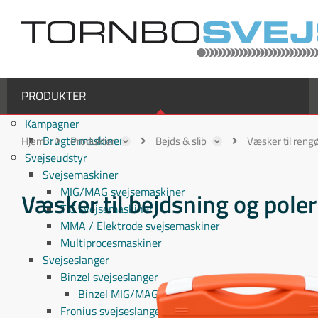
PRODUKTER
Kampagner
Brugte maskiner
Hjem
Produkter
Bejds & slib
Væsker til rengø
Svejseudstyr
Svejsemaskiner
MIG/MAG svejsemaskiner
Væsker til bejdsning og poler
TIG svejsemaskiner
MMA / Elektrode svejsemaskiner
Multiprocesmaskiner
Svejseslanger
Binzel svejseslanger
Binzel MIG/MAG svejseslanger
Fronius svejseslanger