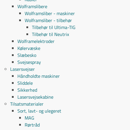
Wolframslibere
Wolframsliber - maskiner
Wolframsliber - tilbehør
Tilbehør til Ultima-TIG
Tilbehør til Neutrix
Wolframelektroder
Kølervæske
Slæbesko
Svejsespray
Lasersvejser
Håndholdte maskiner
Sliddele
Sikkerhed
Lasersvejsekabine
Tilsatsmaterialer
Sort, lavt- og ulegeret
MAG
Rørtråd