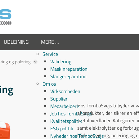
UDLEJNING
MERE ...
Service
Validering
ring og polering
Maskinreparation
Slangereparation
Om os
ing
Virksomheden
Supplier
Hos TornboSvejs tilbyder vi v
Medarbejdere
af produkter, der sikrer en ef
Job hos TornboSvejs
metaloverflader. Kategorien i
Kvalitetspolitik
samt elektrolytter og forbrug
ESG politik
både rengøring, polering og 
Nyheder hos TornboSvejs