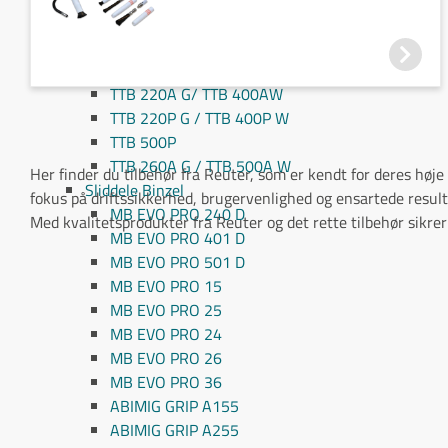
TTB 80P G/ TTB 180P W
TTB 160A G / TTB 300A W
TTB 160P G/ TTB 300P W
TTB 220A G/ TTB 400AW
TTB 220P G / TTB 400P W
TTB 500P
TTB 260A G / TTB 500A W
Her finder du tilbehør fra Reuter, som er kendt for deres høj
Sliddele Binzel
fokus på driftssikkerhed, brugervenlighed og ensartede resulta
MB EVO PRO 240 D
Med kvalitetsprodukter fra Reuter og det rette tilbehør sikrer 
MB EVO PRO 401 D
MB EVO PRO 501 D
MB EVO PRO 15
MB EVO PRO 25
MB EVO PRO 24
MB EVO PRO 26
MB EVO PRO 36
ABIMIG GRIP A155
ABIMIG GRIP A255