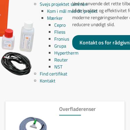
Ved at anvende det rette til
Svejs projektet sammen
både kvalitet og effektivitet
Kom i mål med dit projekt
moderne rengøringsenheder og
Mærker
reducere unødigt slid.
Cepro
Fliess
Fronius
Kontakt os for rådgivn
Grupa
Hypertherm
Reuter
NST
Find certifikat
Kontakt
Overfladerenser