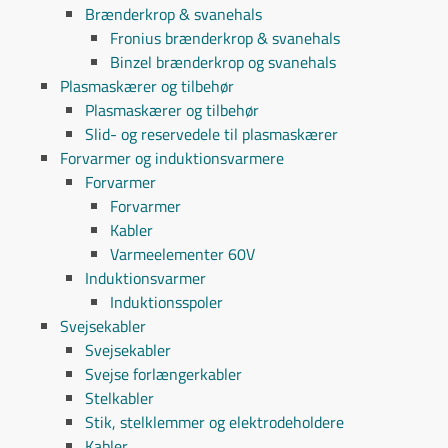
Brænderkrop & svanehals
Fronius brænderkrop & svanehals
Binzel brænderkrop og svanehals
Plasmaskærer og tilbehør
Plasmaskærer og tilbehør
Slid- og reservedele til plasmaskærer
Forvarmer og induktionsvarmere
Forvarmer
Forvarmer
Kabler
Varmeelementer 60V
Induktionsvarmer
Induktionsspoler
Svejsekabler
Svejsekabler
Svejse forlængerkabler
Stelkabler
Stik, stelklemmer og elektrodeholdere
Kabler