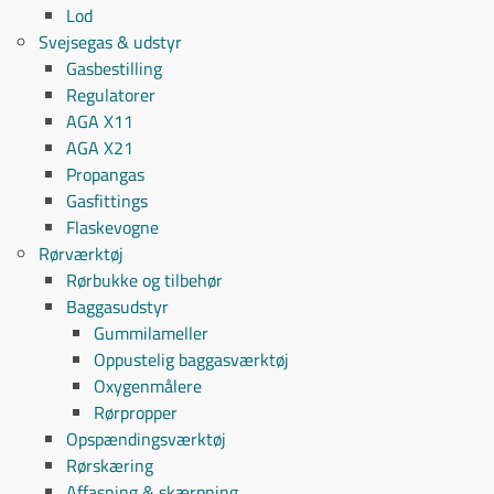
Lod
Svejsegas & udstyr
Gasbestilling
Regulatorer
AGA X11
AGA X21
Propangas
Gasfittings
Flaskevogne
Rørværktøj
Rørbukke og tilbehør
Baggasudstyr
Gummilameller
Oppustelig baggasværktøj
Oxygenmålere
Rørpropper
Opspændingsværktøj
Rørskæring
Affasning & skærpning