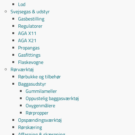
Lod
Svejsegas & udstyr
Gasbestilling
Regulatorer
AGA X11
AGA X21
Propangas
Gasfittings
Flaskevogne
Rørværktøj
Rørbukke og tilbehør
Baggasudstyr
Gummilameller
Oppustelig baggasværktøj
Oxygenmålere
Rørpropper
Opspændingsværktøj
Rørskæring
Affasning & skærpning