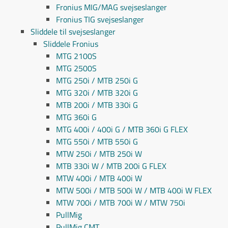
Fronius MIG/MAG svejseslanger
Fronius TIG svejseslanger
Sliddele til svejseslanger
Sliddele Fronius
MTG 2100S
MTG 2500S
MTG 250i / MTB 250i G
MTG 320i / MTB 320i G
MTB 200i / MTB 330i G
MTG 360i G
MTG 400i / 400i G / MTB 360i G FLEX
MTG 550i / MTB 550i G
MTW 250i / MTB 250i W
MTB 330i W / MTB 200i G FLEX
MTW 400i / MTB 400i W
MTW 500i / MTB 500i W / MTB 400i W FLEX
MTW 700i / MTB 700i W / MTW 750i
PullMig
PullMig CMT