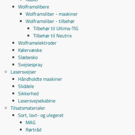
Wolframslibere
Wolframsliber - maskiner
Wolframsliber - tilbehør
Tilbehør til Ultima-TIG
Tilbehør til Neutrix
Wolframelektroder
Kølervæske
Slæbesko
Svejsespray
Lasersvejser
Håndholdte maskiner
Sliddele
Sikkerhed
Lasersvejsekabine
Tilsatsmaterialer
Sort, lavt- og ulegeret
MAG
Rørtråd