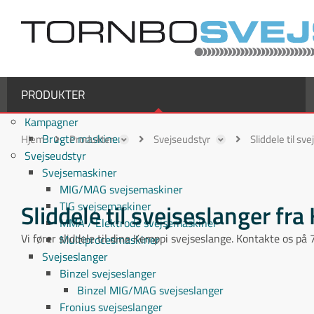
PRODUKTER
Kampagner
Brugte maskiner
Hjem
Produkter
Svejseudstyr
Sliddele til sv
Svejseudstyr
Svejsemaskiner
MIG/MAG svejsemaskiner
Sliddele til svejseslanger fr
TIG svejsemaskiner
MMA / Elektrode svejsemaskiner
Vi fører sliddele til dine Kemppi svejseslange. Kontakte os p
Multiprocesmaskiner
Svejseslanger
Binzel svejseslanger
Binzel MIG/MAG svejseslanger
Fronius svejseslanger