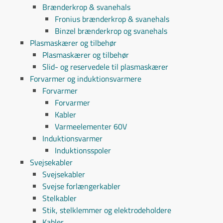
Brænderkrop & svanehals
Fronius brænderkrop & svanehals
Binzel brænderkrop og svanehals
Plasmaskærer og tilbehør
Plasmaskærer og tilbehør
Slid- og reservedele til plasmaskærer
Forvarmer og induktionsvarmere
Forvarmer
Forvarmer
Kabler
Varmeelementer 60V
Induktionsvarmer
Induktionsspoler
Svejsekabler
Svejsekabler
Svejse forlængerkabler
Stelkabler
Stik, stelklemmer og elektrodeholdere
Kabler