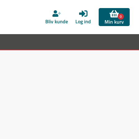
0
Bliv kunde
Log ind
Min kurv