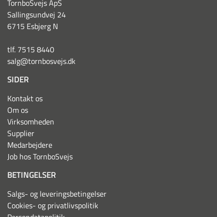
TornboSvejs ApS
Sallingsundvej 24
6715 Esbjerg N
tlf. 7515 8440
salg@tornbosvejs.dk
SIDER
Kontakt os
Om os
Virksomheden
Supplier
Medarbejdere
Job hos TornboSvejs
BETINGELSER
Salgs- og leveringsbetingelser
Cookies- og privatlivspolitik