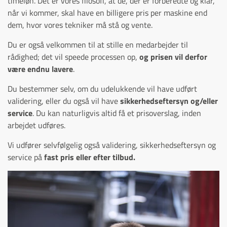
timeløn. Det er vores filosofi, at de, der er forberedte og klar,
når vi kommer, skal have en billigere pris per maskine end
dem, hvor vores tekniker må stå og vente.
Du er også velkommen til at stille en medarbejder til
rådighed; det vil speede processen op,
og prisen vil derfor
være endnu lavere
.
Du bestemmer selv, om du udelukkende vil have udført
validering, eller du også vil have
sikkerhedseftersyn og/eller
service
. Du kan naturligvis altid få et prisoverslag, inden
arbejdet udføres.
Vi udfører selvfølgelig også validering, sikkerhedseftersyn og
service på
fast pris eller efter tilbud.