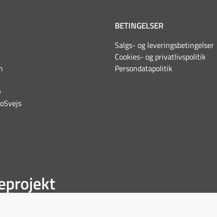
BETINGELSER
Salgs- og leveringsbetingelser
Cookies- og privatlivspolitik
n
Persondatapolitik
e
boSvejs
eprojekt