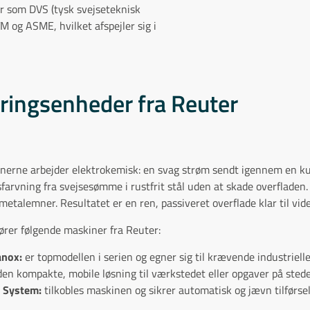
er som DVS (tysk svejseteknisk
 og ASME, hvilket afspejler sig i
ringsenheder fra Reuter
erne arbejder elektrokemisk: en svag strøm sendt igennem en kulf
sfarvning fra svejsesømme i rustfrit stål uden at skade overfladen
etalemner. Resultatet er en ren, passiveret overflade klar til vide
ører følgende maskiner fra Reuter:
anox:
er topmodellen i serien og egner sig til krævende industrie
en kompakte, mobile løsning til værkstedet eller opgaver på stede
 System:
tilkobles maskinen og sikrer automatisk og jævn tilførsel 