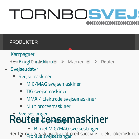
PRODUKTER
Kampagner
Brugte maskiner
Hjem
Produkter
Mærker
Reuter
Svejseudstyr
Svejsemaskiner
MIG/MAG svejsemaskiner
TIG svejsemaskiner
MMA / Elektrode svejsemaskiner
Multiprocesmaskiner
Svejseslanger
Reuter rensemaskiner
Binzel svejseslanger
Binzel MIG/MAG svejseslanger
Reuter er en tysk producent med speciale i elektrokemisk ren
Fronius svejseslanger