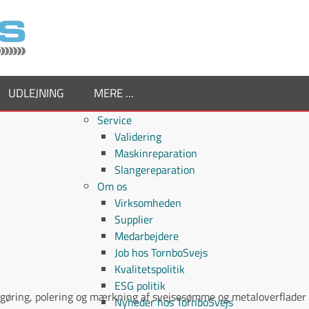
UDLEJNING
MERE ...
Service
Validering
Maskinreparation
Slangereparation
Om os
Virksomheden
Supplier
Medarbejdere
Job hos TornboSvejs
Kvalitetspolitik
ESG politik
gøring, polering og mærkning af svejsesømme og metaloverflader i 
Nyheder hos TornboSvejs