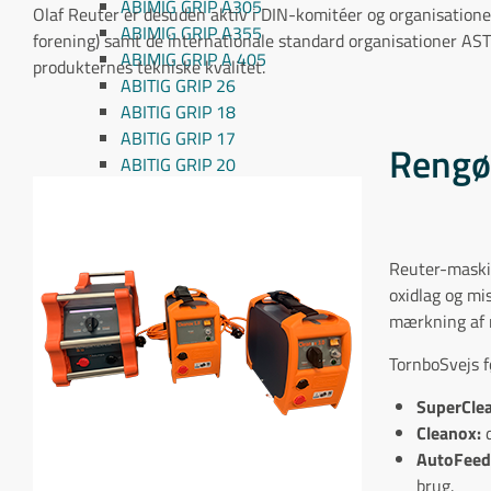
ABIMIG GRIP A305
Olaf Reuter er desuden aktiv i DIN-komitéer og organisation
ABIMIG GRIP A355
forening) samt de internationale standard organisationer ASTM
ABIMIG GRIP A 405
produkternes tekniske kvalitet.
ABITIG GRIP 26
ABITIG GRIP 18
ABITIG GRIP 17
Rengø
ABITIG GRIP 20
ABITIG GRIP 9
ABITIG GRIP 20 SC
ABITIG GRIP 24 G
Reuter-maskin
ABITIG GRIP 24 W
oxidlag og mi
Sliddele Migatronic
mærkning af m
Sliddele ESAB
Sliddele Kemppi
TornboSvejs f
Champagne gaskopper
Pyrex gaskopper
SuperCle
Keramiske gaskopper
Cleanox:
d
TIG Special gasdyser
AutoFeed
Reservedele til svejseudstyr
brug.