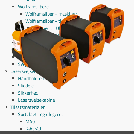
Wolframslibere
Wolframsliber - maskiner
Wolframsliber - tilbehør
Tilbehør til Ultima-TIG
Tilbehør til Neutrix
Wolframelektroder
Kølervæske
Slæbesko
Svejsespray
Lasersvejser
Håndholdte maskiner
Sliddele
Sikkerhed
Lasersvejsekabine
Tilsatsmaterialer
Sort, lavt- og ulegeret
MAG
Rørtråd