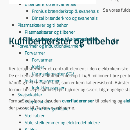
Brænderkrop & svanehals
Se vores fuld
Fronius brænderkrop & svanehals
Binzel brænderkrop og svanehals
Plasmaskærer og tilbehør
Plasmaskærer og tilbehør
Kulfiberbørster og tilbehør
Slid- og reservedele til plasmaskærer
Forvarmer og induktionsvarmere
Forvarmer
Forvarmer
Kabler
Reuterbørsterne er et centralt element i den elektrokemiske
Varmeelementer 60V
De er fremstillet af kulfiber med op til 4,5 millioner fibre p
Induktionsvarmer
håndtag i PTFE-materiale, som er kemikalieresistent. Børsterne
Induktionsspoler
former til svejsesømme, rør, hjørner og svært tilgængelige st
Svejsekabler
TornboSvejs fører desuden
overfladerenser
til polering og
ele
Svejsekabler
der passer til Reuter-maskinerne.
Svejse forlængerkabler
Stelkabler
Stik, stelklemmer og elektrodeholdere
Kabler