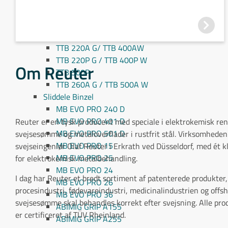
TTB 80P G/ TTB 180P W
TTB 160A G / TTB 300A W
TTB 160P G/ TTB 300P W
TTB 220A G/ TTB 400AW
TTB 220P G / TTB 400P W
Om Reuter
TTB 500P
TTB 260A G / TTB 500A W
Sliddele Binzel
MB EVO PRO 240 D
MB EVO PRO 401 D
Reuter er en tysk producent med speciale i elektrokemisk re
MB EVO PRO 501 D
svejsesømme og metaloverflader i rustfrit stål. Virksomheden
MB EVO PRO 15
svejseingeniør Olaf Reuter i Erkrath ved Düsseldorf, med ét k
MB EVO PRO 25
for elektrokemisk metalbehandling.
MB EVO PRO 24
I dag har Reuter et bredt sortiment af patenterede produkter,
MB EVO PRO 26
procesindustri, fødevareindustri, medicinalindustrien og offsh
MB EVO PRO 36
svejsesømme skal behandles korrekt efter svejsning. Alle prod
ABIMIG GRIP A155
er certificeret af TÜV Rheinland.
ABIMIG GRIP A255