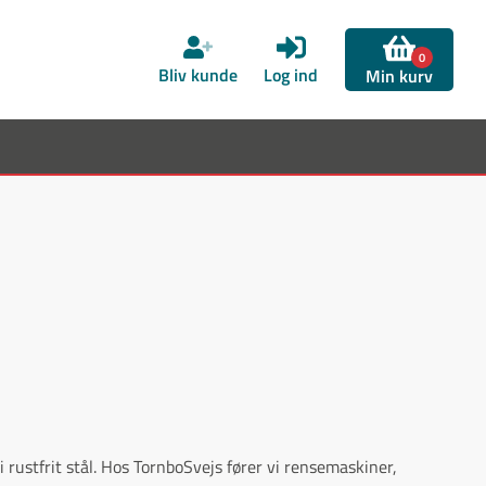
0
Bliv kunde
Log ind
Min kurv
rustfrit stål. Hos TornboSvejs fører vi rensemaskiner,