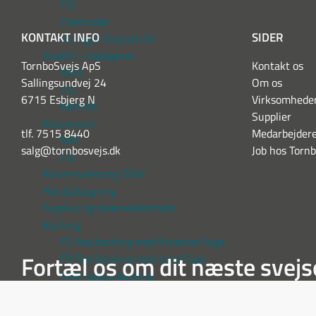
TIG
Elektroder
KONTAKT INFO
SIDER
Autogen Svejsetråd
Rustfri - højlegeret
TornboSvejs ApS
Kontakt os
MAG
Sallingsundvej 24
Om os
TIG
6715 Esbjerg N
Virksomhede
Rørtråd
Supplier
Aluminium
tlf. 7515 8440
Medarbejder
MIG
salg@tornbosvejs.dk
Job hos Torn
TIG
Pulversvejsning SAW
Hårdpålægning
Fugekul og skæreelektroder
Backing
FS flad backing med firkantet fuge
Fortæl os om dit næste svejs
FR flad backing med rund fuge
RAD radius backing
RD rund backing
Special backing