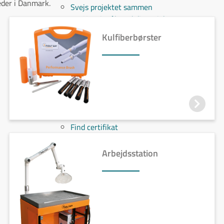
teder i Danmark.
Svejs projektet sammen
Kom i mål med dit projekt
Mærker
Kulfiberbørster
Cepro
Fliess
Fronius
Grupa
Hypertherm
Reuter
NST
Find certifikat
Kontakt
Arbejdsstation