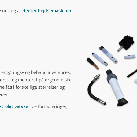
e udvalg af
Reuter bejdsemaskiner
.
 rengørings- og behandlingsproces.
er børste og monteret på ergonomiske
 fås i forskellige størrelser og
eder.
ktrolyt væske
i de formuleringer,