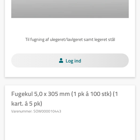
Til fugning af ulegeret/lavlgeret samt legeret stål
Log ind
Fugekul 5,0 x 305 mm (1 pk á 100 stk) (1
kart. á 5 pk)
Varenummer:
SOW000010443