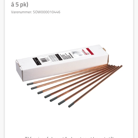
á 5 pk)
Varenummer:
SOW000010446