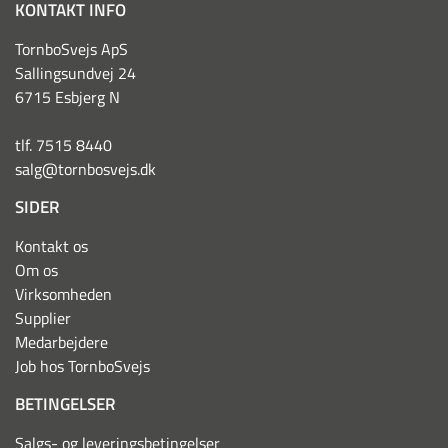
KONTAKT INFO
TornboSvejs ApS
Sallingsundvej 24
6715 Esbjerg N
tlf. 7515 8440
salg@tornbosvejs.dk
SIDER
Kontakt os
Om os
Virksomheden
Supplier
Medarbejdere
Job hos TornboSvejs
BETINGELSER
Salgs- og leveringsbetingelser