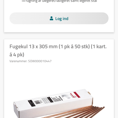
Til fugning af ulegeret/lavlgeret samt legeret stål
Log ind
Fugekul 13 x 305 mm (1 pk á 50 stk) (1 kart.
á 4 pk)
Varenummer:
SOW000010447