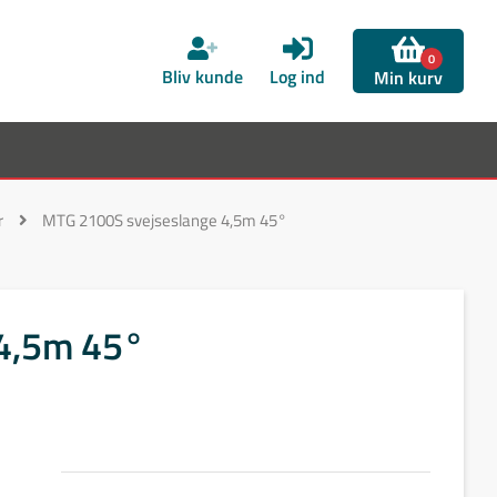
0
Bliv kunde
Log ind
Min kurv
r
MTG 2100S svejseslange 4,5m 45°
4,5m 45°