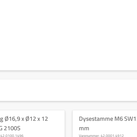
ng Ø16,9 x Ø12 x 12
Dysestamme M6 SW13
 2100S
mm
:
42,0100,1496
Varenummer:
42,0001,4912