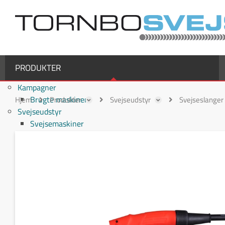
PRODUKTER
Kampagner
Brugte maskiner
Hjem
Produkter
Svejseudstyr
Svejseslanger
Svejseudstyr
Svejsemaskiner
MIG/MAG svejsemaskiner
TIG svejsemaskiner
MMA / Elektrode svejsemaskiner
Multiprocesmaskiner
Svejseslanger
Binzel svejseslanger
Binzel MIG/MAG svejseslanger
Fronius svejseslanger