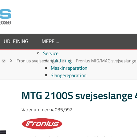
UDLEJNING
MERE ...
Service
Validering
Fronius svejseslanger
Fronius MIG/MAG svejseslange
Maskinreparation
Slangereparation
Om os
Virksomheden
MTG 2100S svejseslange 
Supplier
Medarbejdere
Varenummer:
4,035,992
Job hos TornboSvejs
Kvalitetspolitik
ESG politik
Nyheder hos TornboSvejs