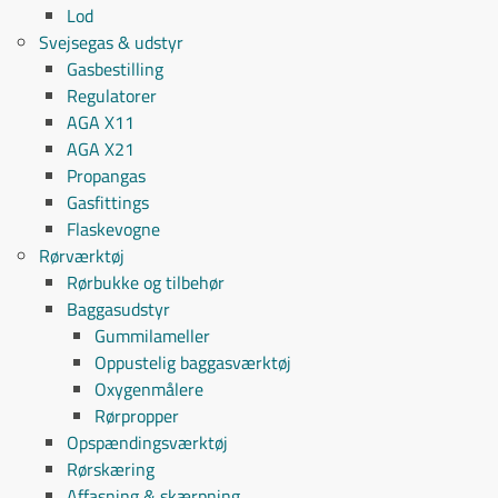
Lod
Svejsegas & udstyr
Gasbestilling
Regulatorer
AGA X11
AGA X21
Propangas
Gasfittings
Flaskevogne
Rørværktøj
Rørbukke og tilbehør
Baggasudstyr
Gummilameller
Oppustelig baggasværktøj
Oxygenmålere
Rørpropper
Opspændingsværktøj
Rørskæring
Affasning & skærpning