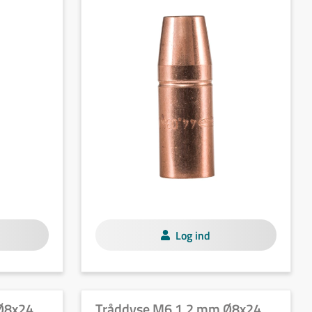
Log ind
Ø8x24
Tråddyse M6 1,2 mm Ø8x24