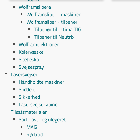
Wolframslibere
Wolframsliber - maskiner
Wolframsliber - tilbehør
Tilbehør til Ultima-TIG
Tilbehør til Neutrix
Wolframelektroder
Kølervæske
Slæbesko
Svejsespray
Lasersvejser
Håndholdte maskiner
Sliddele
Sikkerhed
Lasersvejsekabine
Tilsatsmaterialer
Sort, lavt- og ulegeret
MAG
Rørtråd