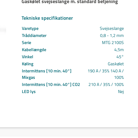
Gaskølet svejseslange m. standard betjening
Svejs projektet sammen
Kom i mål med dit projekt
Tekniske specifikationer
Mærker
Cepro
Varetype
Svejseslange
Fliess
Tråddiameter
0,8 - 1,2 mm
Fronius
Serie
MTG 2100S
Grupa
Kabellængde
4,5m
Hypertherm
Vinkel
45°
Reuter
Køling
Gaskølet
NST
Intermittens [10 min. 40°]
190 A / 35% 140 A /
Mixgas
100%
Find certifikat
Intermittens [10 min. 40°] CO2
210 A / 35% / 100%
Kontakt
LED lys
Nej