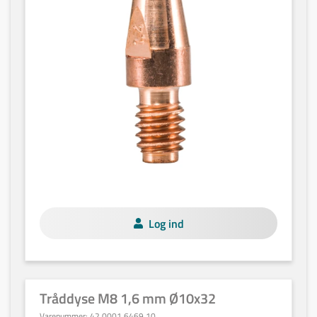
Log ind
Tråddyse M8 1,6 mm Ø10x32
Varenummer:
42,0001,6469,10