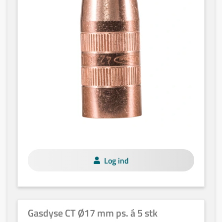
Log ind
Gasdyse CT Ø17 mm ps. á 5 stk