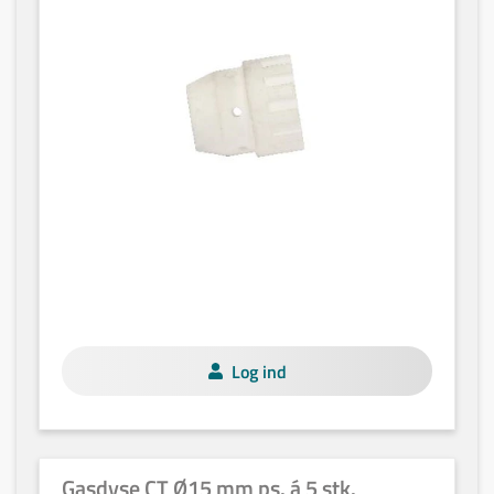
Log ind
Gasdyse CT Ø15 mm ps. á 5 stk.