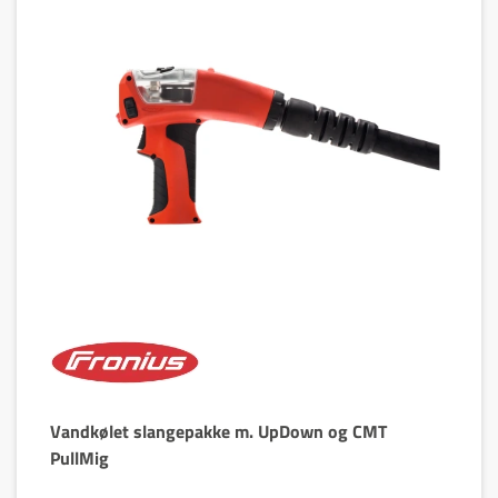
Vandkølet slangepakke m. UpDown og CMT
PullMig