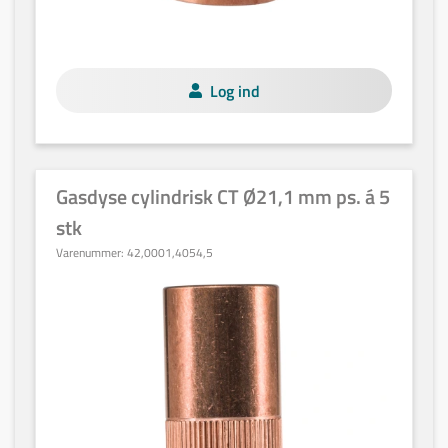
Log ind
Gasdyse cylindrisk CT Ø21,1 mm ps. á 5
stk
Varenummer:
42,0001,4054,5