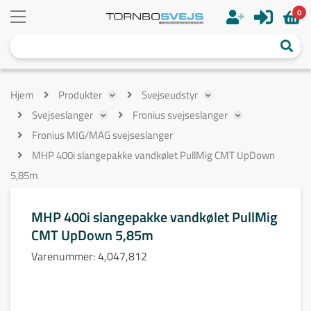
0
Hjem
Produkter
Svejseudstyr
Svejseslanger
Fronius svejseslanger
Fronius MIG/MAG svejseslanger
MHP 400i slangepakke vandkølet PullMig CMT UpDown
5,85m
MHP 400i slangepakke vandkølet PullMig
CMT UpDown 5,85m
Varenummer:
4,047,812