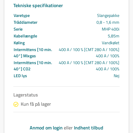
Tekniske specifikationer
Varetype
Slangepakke
Tråddiameter
0,8 - 1,6 mm
Serie
MHP 400i
Kabellængde
5,85m
Køling
Vandkølet
Intermittens [10 min.
400 A / 100 % [CMT 280 A / 100%]
40°] Mixgas
400 A / 100%
Intermittens [10 min.
400 A / 100 % [CMT 280 A / 100%]
40°] CO2
400 A / 100%
LED lys
Nej
Lagerstatus
Kun få på lager
Anmod om login
eller
Indhent tilbud