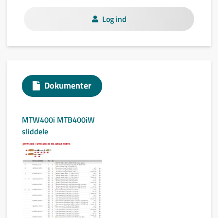
Log ind
Dokumenter
MTW400i MTB400iW
sliddele