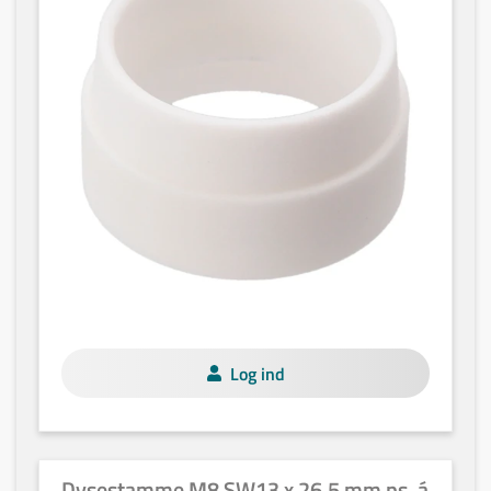
Log ind
Dysestamme M8 SW13 x 26,5 mm ps. á