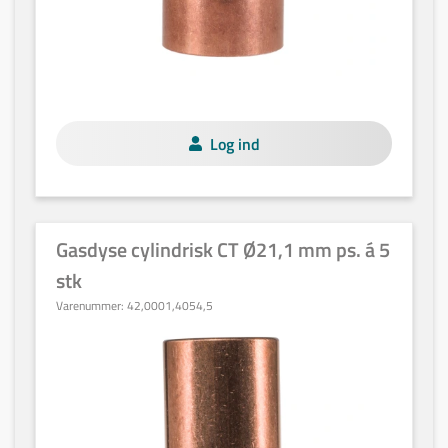
Log ind
Gasdyse cylindrisk CT Ø21,1 mm ps. á 5
stk
Varenummer:
42,0001,4054,5