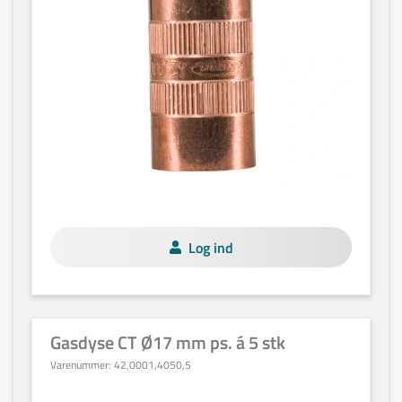
Log ind
Gasdyse CT Ø17 mm ps. á 5 stk
Varenummer:
42,0001,4050,5