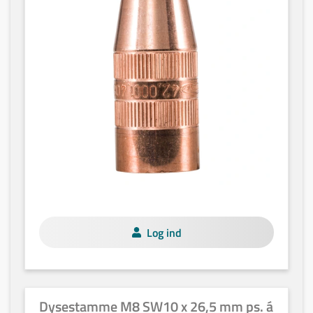
Log ind
Dysestamme M8 SW10 x 26,5 mm ps. á