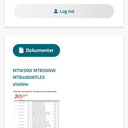
Log ind
Dokumenter
MTW500i MTB500iW
MTB400iWFLEX
sliddele