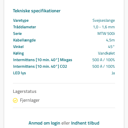
Tekniske specifikationer
Varetype
Svejseslange
Tråddiameter
1,0 - 1,6 mm
Serie
MTW 500i
Kabellængde
4,5m
Vinkel
45°
Køling
Vandkølet
Intermittens [10 min. 40°] Mixgas
500 A / 100%
Intermittens [10 min. 40°] CO2
500 A / 100%
LED lys
Ja
Lagerstatus
Fjernlager
Anmod om login
eller
Indhent tilbud