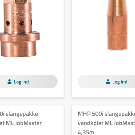
Log ind
Log ind
i slangepakke
MHP 500i slangepakk
et ML JobMaster
vandkølet ML JobMast
4,35m