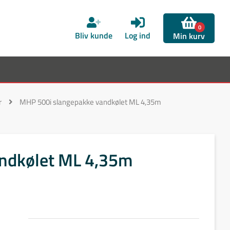
0
Bliv kunde
Log ind
Min kurv
r
MHP 500i slangepakke vandkølet ML 4,35m
ndkølet ML 4,35m