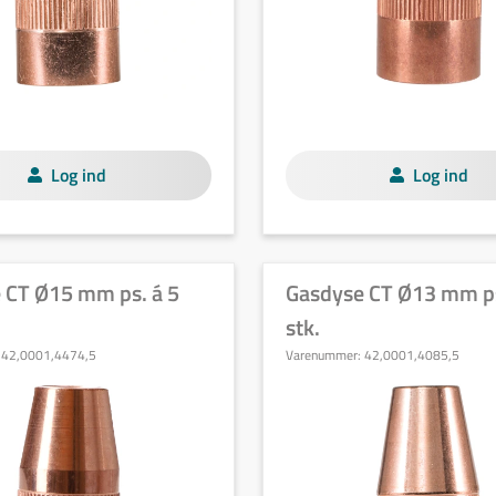
Log ind
Log ind
 CT Ø15 mm ps. á 5
Gasdyse CT Ø13 mm ps
stk.
:
42,0001,4474,5
Varenummer:
42,0001,4085,5