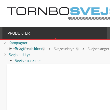
PRODUKTER
Kampagner
Brugte maskiner
Hjem
Produkter
Svejseudstyr
Svejseslanger
Svejseudstyr
Svejsemaskiner
MIG/MAG svejsemaskiner
TIG svejsemaskiner
MMA / Elektrode svejsemaskiner
Multiprocesmaskiner
Svejseslanger
Binzel svejseslanger
Binzel MIG/MAG svejseslanger
Fronius svejseslanger