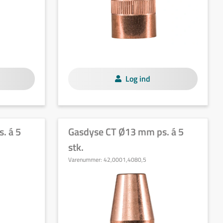
Log ind
. á 5
Gasdyse CT Ø13 mm ps. á 5
stk.
Varenummer:
42,0001,4080,5