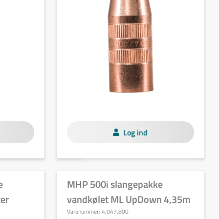
Log ind
e
MHP 500i slangepakke
er
vandkølet ML UpDown 4,35m
Varenummer:
4,047,800