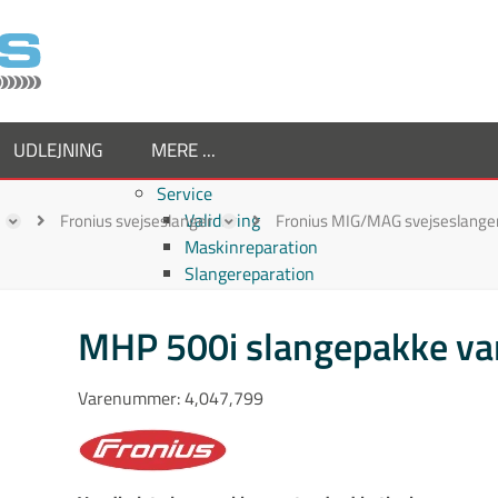
UDLEJNING
MERE ...
Service
Validering
Fronius svejseslanger
Fronius MIG/MAG svejseslange
Maskinreparation
Slangereparation
Om os
Virksomheden
MHP 500i slangepakke va
Supplier
Medarbejdere
Varenummer:
4,047,799
Job hos TornboSvejs
Kvalitetspolitik
ESG politik
Nyheder hos TornboSvejs