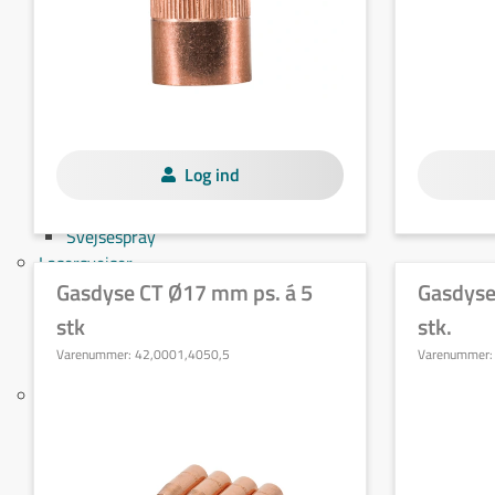
Wolframslibere
Wolframsliber - maskiner
Wolframsliber - tilbehør
Tilbehør til Ultima-TIG
Tilbehør til Neutrix
Wolframelektroder
Log ind
Kølervæske
Slæbesko
Svejsespray
Lasersvejser
Gasdyse CT Ø17 mm ps. á 5
Gasdyse
Håndholdte maskiner
Sliddele
stk
stk.
Sikkerhed
Varenummer:
42,0001,4050,5
Varenummer
Lasersvejsekabine
Tilsatsmaterialer
Sort, lavt- og ulegeret
MAG
Rørtråd