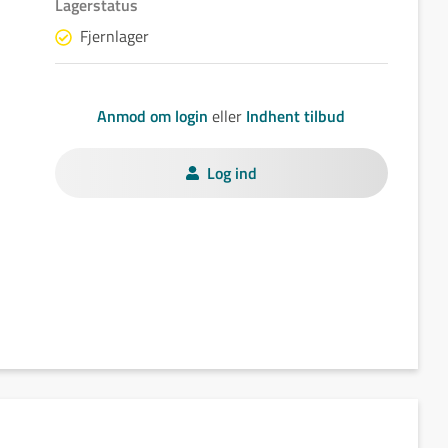
Lagerstatus
Fjernlager
Anmod om login
eller
Indhent tilbud
Log ind