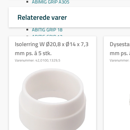
ABIMIG GRIP A305
ABIMIG GRIP A355
Relaterede varer
ABIMIG GRIP A 405
ABITIG GRIP 26
ABITIG GRIP 18
ABITIG GRIP 17
Isolerring W Ø20,8 x Ø14 x 7,3
Dysest
ABITIG GRIP 20
ABITIG GRIP 9
mm ps. á 5 stk.
mm ps. á
ABITIG GRIP 20 SC
Varenummer:
42,0100,1329,5
Varenummer
ABITIG GRIP 24 G
ABITIG GRIP 24 W
Sliddele Migatronic
Sliddele ESAB
Sliddele Kemppi
Champagne gaskopper
Pyrex gaskopper
Keramiske gaskopper
TIG Special gasdyser
Reservedele til svejseudstyr