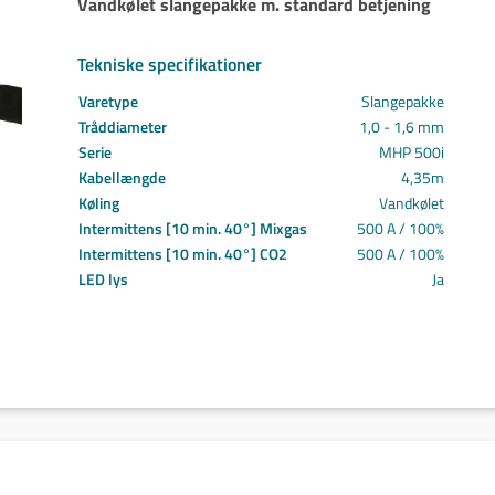
Vandkølet slangepakke m. standard betjening
Svejs projektet sammen
Kom i mål med dit projekt
Tekniske specifikationer
Mærker
Cepro
Varetype
Slangepakke
Fliess
Tråddiameter
1,0 - 1,6 mm
Fronius
Serie
MHP 500i
Grupa
Kabellængde
4,35m
Hypertherm
Køling
Vandkølet
Reuter
Intermittens [10 min. 40°] Mixgas
500 A / 100%
NST
Intermittens [10 min. 40°] CO2
500 A / 100%
LED lys
Find certifikat
Ja
Kontakt