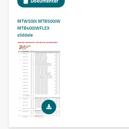
Dokumenter
TTB 80P G/ TTB 180P W
TTB 160A G / TTB 300A W
TTB 160P G/ TTB 300P W
MTW500i MTB500iW
TTB 220A G/ TTB 400AW
MTB400iWFLEX
TTB 220P G / TTB 400P W
sliddele
TTB 500P
TTB 260A G / TTB 500A W
Sliddele Binzel
MB EVO PRO 240 D
MB EVO PRO 401 D
MB EVO PRO 501 D
MB EVO PRO 15
MB EVO PRO 25
MB EVO PRO 24
MB EVO PRO 26
MB EVO PRO 36
ABIMIG GRIP A155
ABIMIG GRIP A255