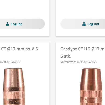
Log ind
Log ind
 CT Ø17 mm ps. á 5
Gasdyse CT HD Ø17 m
5 stk.
:
42,0001,4476,5
Varenummer:
42,0001,4216,5