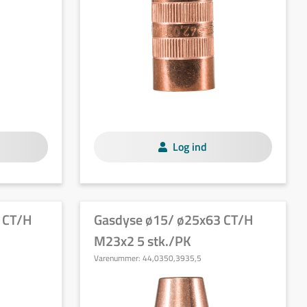
Log ind
 CT/H
Gasdyse ø15/ ø25x63 CT/H
M23x2 5 stk./PK
Varenummer:
44,0350,3935,5