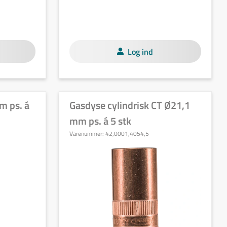
Log ind
m ps. á
Gasdyse cylindrisk CT Ø21,1
mm ps. á 5 stk
Varenummer:
42,0001,4054,5