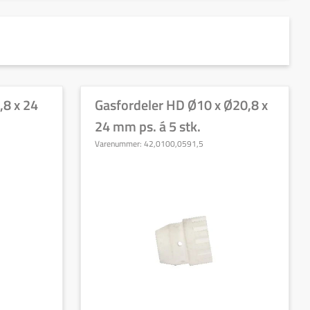
,8 x 24
Gasfordeler HD Ø10 x Ø20,8 x
24 mm ps. á 5 stk.
Varenummer:
42,0100,0591,5