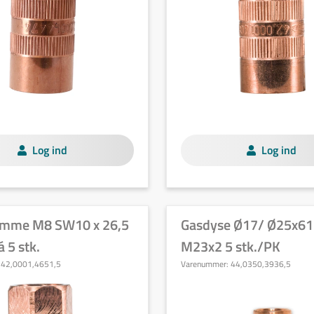
Log ind
Log ind
amme M8 SW10 x 26,5
Gasdyse Ø17/ Ø25x61
 5 stk.
M23x2 5 stk./PK
:
42,0001,4651,5
Varenummer:
44,0350,3936,5