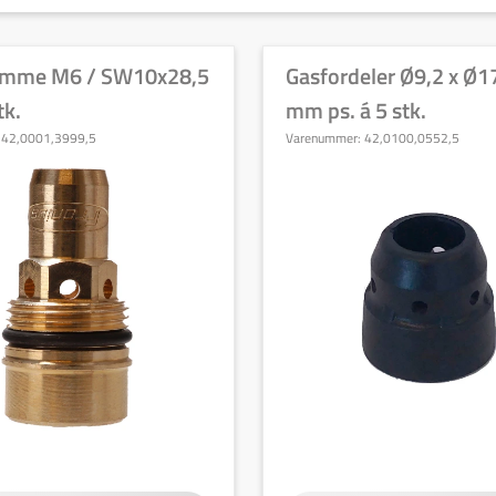
amme M6 / SW10x28,5
Gasfordeler Ø9,2 x Ø17
tk.
mm ps. á 5 stk.
:
42,0001,3999,5
Varenummer:
42,0100,0552,5