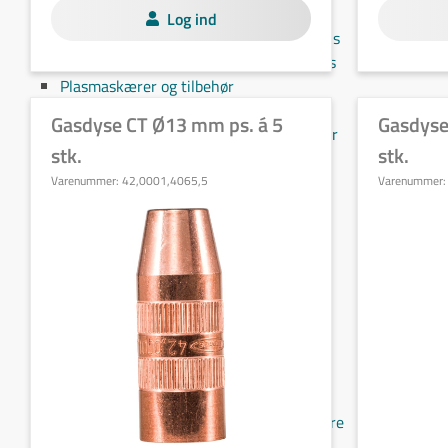
Brænderkrop & svanehals
Log ind
Fronius brænderkrop & svanehals
Binzel brænderkrop og svanehals
Plasmaskærer og tilbehør
Plasmaskærer og tilbehør
Gasdyse CT Ø13 mm ps. á 5
Gasdyse
Slid- og reservedele til plasmaskærer
stk.
stk.
Forvarmer og induktionsvarmere
Forvarmer
Varenummer:
42,0001,4065,5
Varenummer
Forvarmer
Kabler
Varmeelementer 60V
Induktionsvarmer
Induktionsspoler
Svejsekabler
Svejsekabler
Svejse forlængerkabler
Stelkabler
Stik, stelklemmer og elektrodeholdere
Kabler