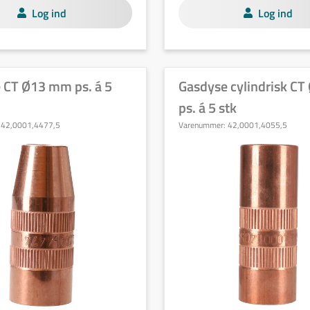
Log ind
Log ind
 CT Ø13 mm ps. á 5
Gasdyse cylindrisk C
ps. á 5 stk
:
42,0001,4477,5
Varenummer:
42,0001,4055,5