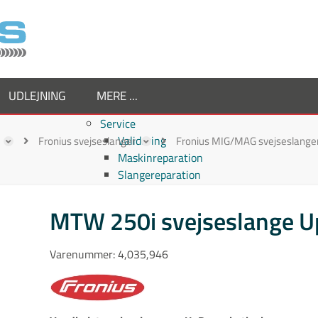
UDLEJNING
MERE ...
Service
Validering
Fronius svejseslanger
Fronius MIG/MAG svejseslange
Maskinreparation
Slangereparation
Om os
Virksomheden
MTW 250i svejseslange 
Supplier
Medarbejdere
Varenummer:
4,035,946
Job hos TornboSvejs
Kvalitetspolitik
ESG politik
Nyheder hos TornboSvejs