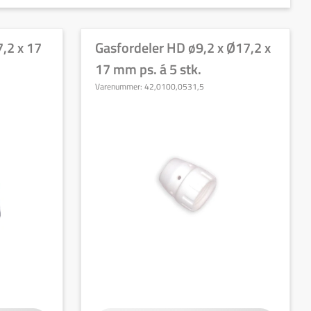
,2 x 17
Gasfordeler HD ø9,2 x Ø17,2 x
17 mm ps. á 5 stk.
Varenummer:
42,0100,0531,5