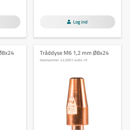
Log ind
Ø8x24
Tråddyse M6 1,2 mm Ø8x24
Varenummer:
42,0001,4464,10