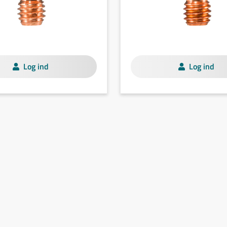
Log ind
Log ind