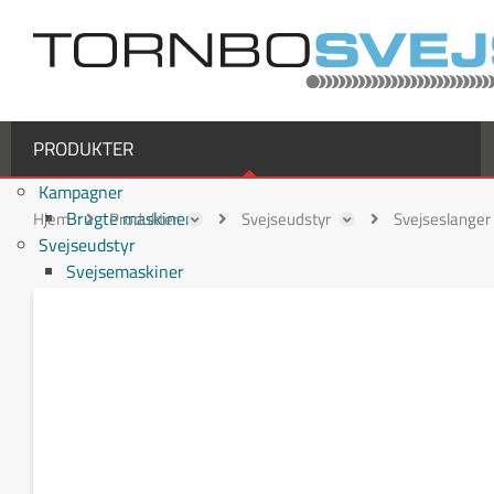
PRODUKTER
Kampagner
Brugte maskiner
Hjem
Produkter
Svejseudstyr
Svejseslanger
Svejseudstyr
Svejsemaskiner
MIG/MAG svejsemaskiner
TIG svejsemaskiner
MMA / Elektrode svejsemaskiner
Multiprocesmaskiner
Svejseslanger
Binzel svejseslanger
Binzel MIG/MAG svejseslanger
Fronius svejseslanger