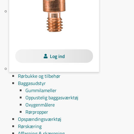
Lod
Svejsegas & udstyr
Gasbestilling
Regulatorer
AGA X11
AGA X21
Propangas
Gasfittings
Log ind
Flaskevogne
Rørværktøj
Rørbukke og tilbehør
Baggasudstyr
Gummilameller
Oppustelig baggasværktøj
Oxygenmålere
Rørpropper
Opspændingsværktøj
Rørskæring
Affasning & skærpning