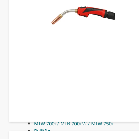
Fronius MIG/MAG svejseslanger
Fronius TIG svejseslanger
Sliddele til svejseslanger
Sliddele Fronius
MTG 2100S
MTG 2500S
MTG 250i / MTB 250i G
MTG 320i / MTB 320i G
MTB 200i / MTB 330i G
MTG 360i G
MTG 400i / 400i G / MTB 360i G FLEX
MTG 550i / MTB 550i G
MTW 250i / MTB 250i W
MTB 330i W / MTB 200i G FLEX
MTW 400i / MTB 400i W
MTW 500i / MTB 500i W / MTB 400i W FLEX
MTW 700i / MTB 700i W / MTW 750i
PullMig
PullMig CMT