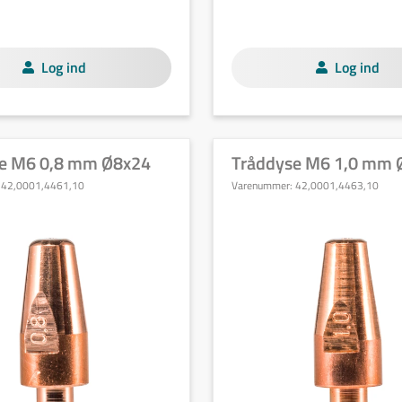
Log ind
Log ind
e M6 0,8 mm Ø8x24
Tråddyse M6 1,0 mm 
:
42,0001,4461,10
Varenummer:
42,0001,4463,10