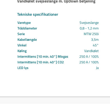
Vandkølet svejseslange m. UpDown betjening
Svejs projektet sammen
Kom i mål med dit projekt
Tekniske specifikationer
Mærker
Cepro
Varetype
Svejseslange
Fliess
Tråddiameter
0,8 - 1,2 mm
Fronius
Serie
MTW 250i
Grupa
Kabellængde
3,5m
Hypertherm
Vinkel
45°
Reuter
Køling
Vandkølet
NST
Intermittens [10 min. 40°] Mixgas
250 A / 100%
Intermittens [10 min. 40°] CO2
Find certifikat
250 A / 100%
LED lys
Ja
Kontakt