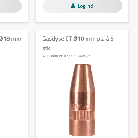
Log ind
T Ø18 mm
Gasdyse CT Ø10 mm ps. á 5
stk.
Varenummer:
42,0001,4084,5