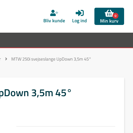
0
Bliv kunde
Log ind
Min kurv
r
MTW 250i svejseslange UpDown 3,5m 45°
UpDown 3,5m 45°