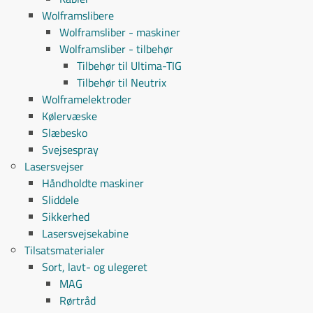
Wolframslibere
Wolframsliber - maskiner
Wolframsliber - tilbehør
Tilbehør til Ultima-TIG
Tilbehør til Neutrix
Wolframelektroder
Kølervæske
Slæbesko
Svejsespray
Lasersvejser
Håndholdte maskiner
Sliddele
Sikkerhed
Lasersvejsekabine
Tilsatsmaterialer
Sort, lavt- og ulegeret
MAG
Rørtråd