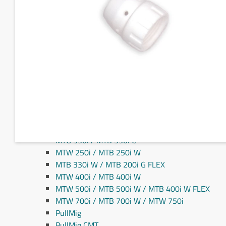
Fronius MIG/MAG svejseslanger
Fronius TIG svejseslanger
Sliddele til svejseslanger
Sliddele Fronius
MTG 2100S
MTG 2500S
MTG 250i / MTB 250i G
MTG 320i / MTB 320i G
MTB 200i / MTB 330i G
MTG 360i G
MTG 400i / 400i G / MTB 360i G FLEX
MTG 550i / MTB 550i G
MTW 250i / MTB 250i W
MTB 330i W / MTB 200i G FLEX
MTW 400i / MTB 400i W
MTW 500i / MTB 500i W / MTB 400i W FLEX
MTW 700i / MTB 700i W / MTW 750i
PullMig
PullMig CMT