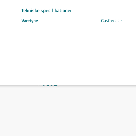
Svejs projektet sammen
Tekniske specifikationer
Kom i mål med dit projekt
Mærker
Varetype
Gasfordeler
Cepro
Fliess
Fronius
Grupa
Hypertherm
Reuter
NST
Find certifikat
Kontakt