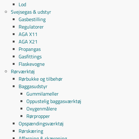
Lod
Svejsegas & udstyr
Gasbestilling
Regulatorer
AGA X11
AGA X21
Propangas
Gasfittings
Flaskevogne
Rørværktøj
Rørbukke og tilbehør
Baggasudstyr
Gummilameller
Oppustelig baggasværktøj
Oxygenmålere
Rørpropper
Opspændingsværktøj
Rørskæring
Affasning & skærpning