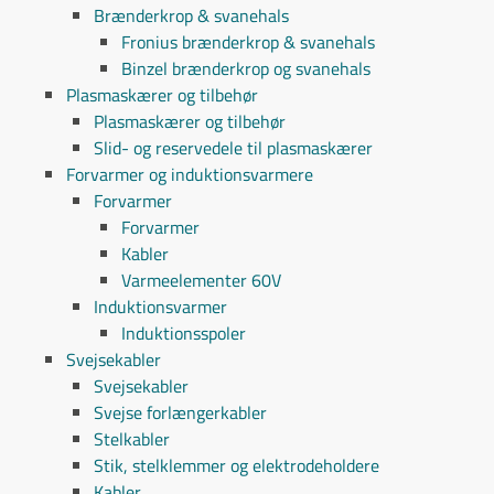
Brænderkrop & svanehals
Fronius brænderkrop & svanehals
Binzel brænderkrop og svanehals
Plasmaskærer og tilbehør
Plasmaskærer og tilbehør
Slid- og reservedele til plasmaskærer
Forvarmer og induktionsvarmere
Forvarmer
Forvarmer
Kabler
Varmeelementer 60V
Induktionsvarmer
Induktionsspoler
Svejsekabler
Svejsekabler
Svejse forlængerkabler
Stelkabler
Stik, stelklemmer og elektrodeholdere
Kabler