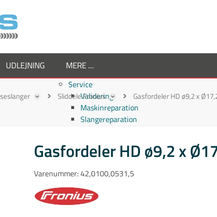
UDLEJNING
MERE ...
Service
Validering
ejseslanger
Sliddele Fronius
Gasfordeler HD ø9,2 x Ø17,2
Maskinreparation
Slangereparation
Om os
Virksomheden
Gasfordeler HD ø9,2 x Ø17
Supplier
Medarbejdere
Varenummer:
42,0100,0531,5
Job hos TornboSvejs
Kvalitetspolitik
ESG politik
Nyheder hos TornboSvejs