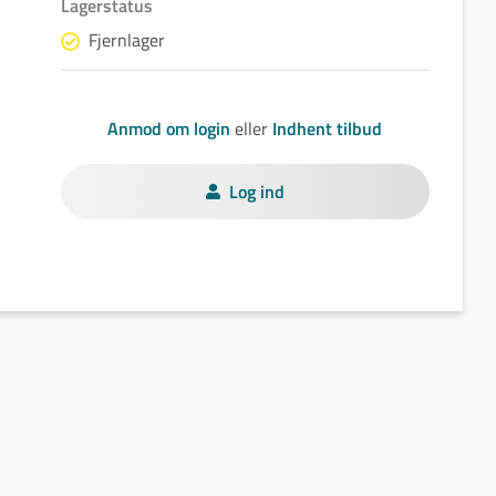
Lagerstatus
Fjernlager
Anmod om login
eller
Indhent tilbud
Log ind