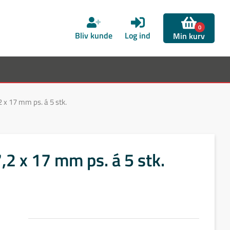
0
Bliv kunde
Log ind
Min kurv
 x 17 mm ps. á 5 stk.
,2 x 17 mm ps. á 5 stk.