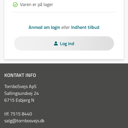
Varen er på lager
Anmod om login
eller
Indhent tilbud
Log ind
KONTAKT INFO
TornboSvejs ApS
Sallingsundvej 24
6715 Esbjerg N
tlf. 7515 8440
salg@tornbosvejs.dk