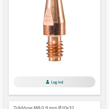
Log ind
Tråddyse M8 0,9 mm Ø10x32