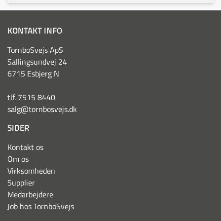
KONTAKT INFO
TornboSvejs ApS
Sallingsundvej 24
6715 Esbjerg N
tlf. 7515 8440
salg@tornbosvejs.dk
SIDER
Kontakt os
Om os
Virksomheden
Supplier
Medarbejdere
Job hos TornboSvejs