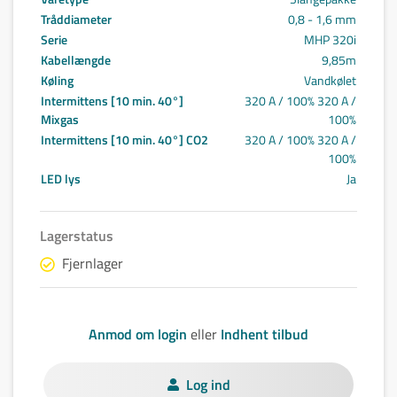
Tråddiameter
0,8 - 1,6 mm
Serie
MHP 320i
Kabellængde
9,85m
Køling
Vandkølet
Intermittens [10 min. 40°]
320 A / 100% 320 A /
Mixgas
100%
Intermittens [10 min. 40°] CO2
320 A / 100% 320 A /
100%
LED lys
Ja
Lagerstatus
Fjernlager
Anmod om login
eller
Indhent tilbud
Log ind