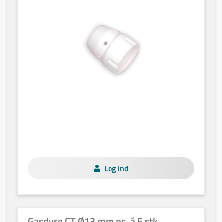
Log ind
Gasdyse CT Ø13 mm ps. á 5 stk.