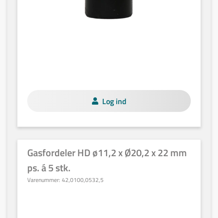
Log ind
Gasfordeler HD ø11,2 x Ø20,2 x 22 mm
ps. á 5 stk.
Varenummer:
42,0100,0532,5