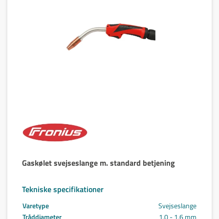
Gaskølet svejseslange m. standard betjening
Tekniske specifikationer
Varetype
Svejseslange
Tråddiameter
1,0 - 1,6 mm