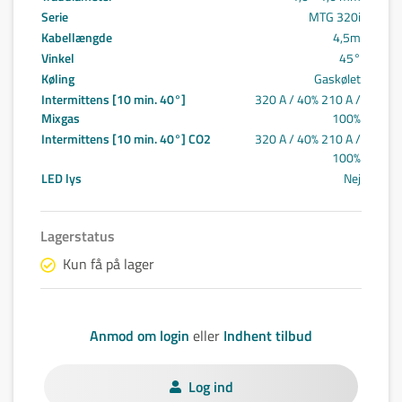
Serie
MTG 320i
Kabellængde
4,5m
Vinkel
45°
Køling
Gaskølet
Intermittens [10 min. 40°]
320 A / 40% 210 A /
Mixgas
100%
Intermittens [10 min. 40°] CO2
320 A / 40% 210 A /
100%
LED lys
Nej
Lagerstatus
Kun få på lager
Anmod om login
eller
Indhent tilbud
Log ind