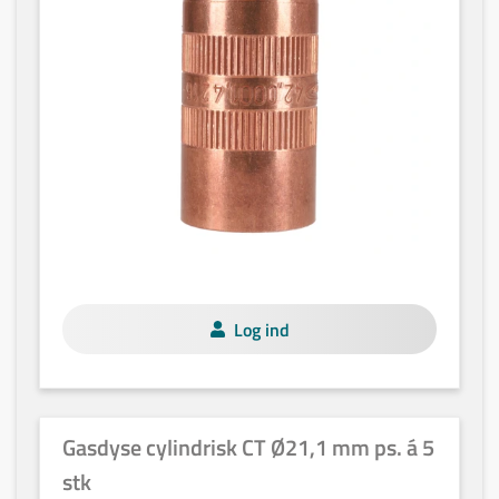
Log ind
Gasdyse cylindrisk CT Ø21,1 mm ps. á 5
stk