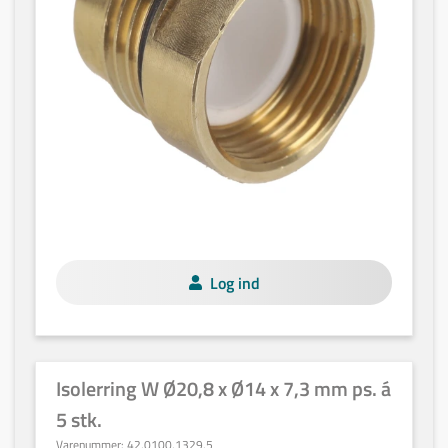
Log ind
Isolerring W Ø20,8 x Ø14 x 7,3 mm ps. á
5 stk.
Varenummer:
42,0100,1329,5