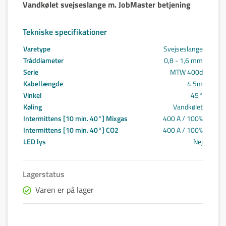
Vandkølet svejseslange m. JobMaster betjening
Tekniske specifikationer
Varetype
Svejseslange
Tråddiameter
0,8 - 1,6 mm
Serie
MTW 400d
Kabellængde
4.5m
Vinkel
45°
Køling
Vandkølet
Intermittens [10 min. 40°] Mixgas
400 A / 100%
Intermittens [10 min. 40°] CO2
400 A / 100%
LED lys
Nej
Lagerstatus
Varen er på lager