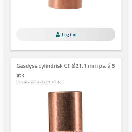
Log ind
Gasdyse cylindrisk CT Ø21,1 mm ps. á 5
stk
Varenummer:
42,0001,4054,5