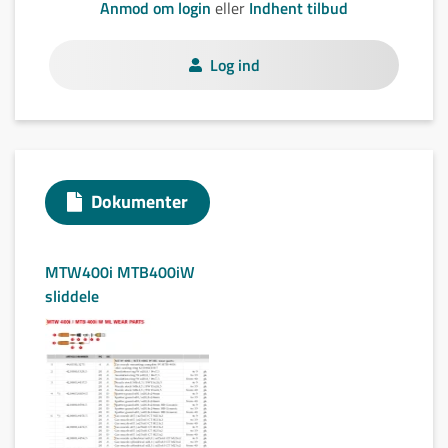
Anmod om login
eller
Indhent tilbud
Log ind
Dokumenter
MTW400i MTB400iW
sliddele