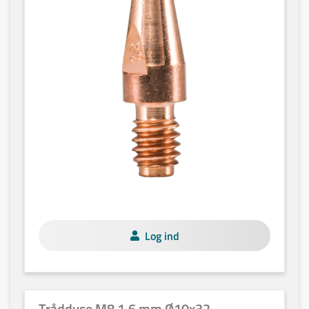
Log ind
Tråddyse M8 1,6 mm Ø10x32