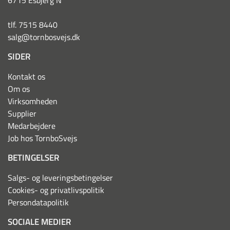
6715 Esbjerg N
tlf. 7515 8440
salg@tornbosvejs.dk
SIDER
Kontakt os
Om os
Virksomheden
Supplier
Medarbejdere
Job hos TornboSvejs
BETINGELSER
Salgs- og leveringsbetingelser
Cookies- og privatlivspolitik
Persondatapolitik
SOCIALE MEDIER