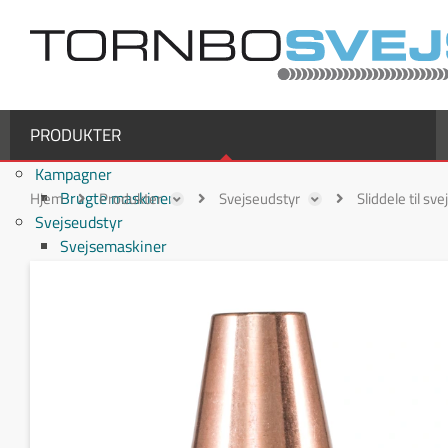
PRODUKTER
Kampagner
Brugte maskiner
Hjem
Produkter
Svejseudstyr
Sliddele til sv
Svejseudstyr
Svejsemaskiner
MIG/MAG svejsemaskiner
TIG svejsemaskiner
MMA / Elektrode svejsemaskiner
Multiprocesmaskiner
Svejseslanger
Binzel svejseslanger
Binzel MIG/MAG svejseslanger
Fronius svejseslanger