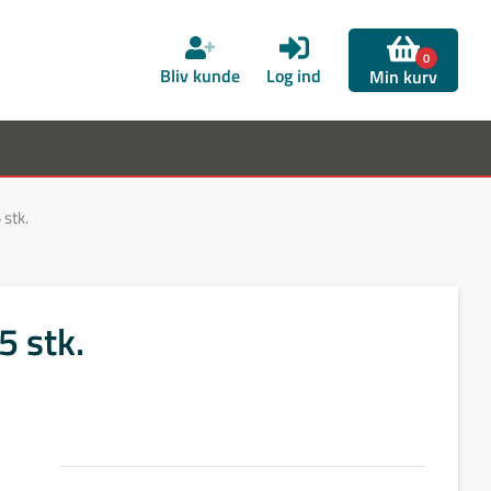
0
Bliv kunde
Log ind
Min kurv
stk.
5 stk.