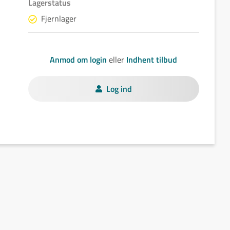
Lagerstatus
Fjernlager
Anmod om login
eller
Indhent tilbud
Log ind