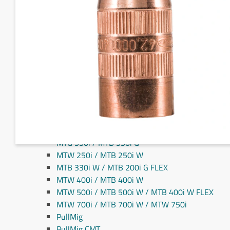
Fronius MIG/MAG svejseslanger
Fronius TIG svejseslanger
Sliddele til svejseslanger
Sliddele Fronius
MTG 2100S
MTG 2500S
MTG 250i / MTB 250i G
MTG 320i / MTB 320i G
MTB 200i / MTB 330i G
MTG 360i G
MTG 400i / 400i G / MTB 360i G FLEX
MTG 550i / MTB 550i G
MTW 250i / MTB 250i W
MTB 330i W / MTB 200i G FLEX
MTW 400i / MTB 400i W
MTW 500i / MTB 500i W / MTB 400i W FLEX
MTW 700i / MTB 700i W / MTW 750i
PullMig
PullMig CMT