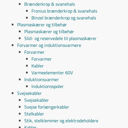
Brænderkrop & svanehals
Fronius brænderkrop & svanehals
Binzel brænderkrop og svanehals
Plasmaskærer og tilbehør
Plasmaskærer og tilbehør
Slid- og reservedele til plasmaskærer
Forvarmer og induktionsvarmere
Forvarmer
Forvarmer
Kabler
Varmeelementer 60V
Induktionsvarmer
Induktionsspoler
Svejsekabler
Svejsekabler
Svejse forlængerkabler
Stelkabler
Stik, stelklemmer og elektrodeholdere
Kabler