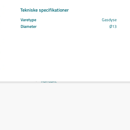
Svejs projektet sammen
Tekniske specifikationer
Kom i mål med dit projekt
Mærker
Varetype
Gasdyse
Cepro
Diameter
Ø13
Fliess
Fronius
Grupa
Hypertherm
Reuter
NST
Find certifikat
Kontakt