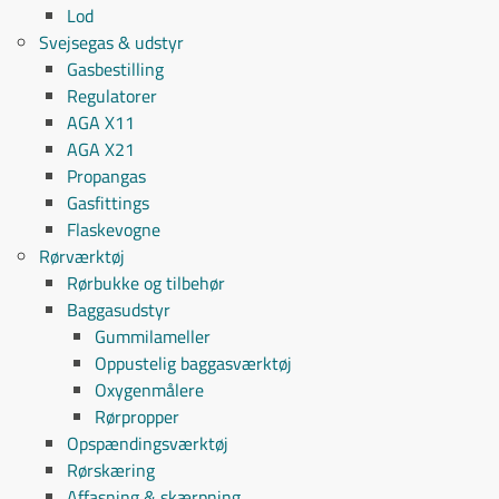
Lod
Svejsegas & udstyr
Gasbestilling
Regulatorer
AGA X11
AGA X21
Propangas
Gasfittings
Flaskevogne
Rørværktøj
Rørbukke og tilbehør
Baggasudstyr
Gummilameller
Oppustelig baggasværktøj
Oxygenmålere
Rørpropper
Opspændingsværktøj
Rørskæring
Affasning & skærpning