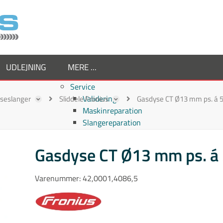
UDLEJNING
MERE ...
Service
Validering
ejseslanger
Sliddele Fronius
Gasdyse CT Ø13 mm ps. á 5 
Maskinreparation
Slangereparation
Om os
Virksomheden
Gasdyse CT Ø13 mm ps. á 
Supplier
Medarbejdere
Varenummer:
42,0001,4086,5
Job hos TornboSvejs
Kvalitetspolitik
ESG politik
Nyheder hos TornboSvejs