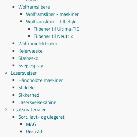
Wolframslibere
Wolframsliber - maskiner
Wolframsliber - tilbehør
Tilbehør til Ultima-TIG
Tilbehør til Neutrix
Wolframelektroder
Kølervæske
Slæbesko
Svejsespray
Lasersvejser
Håndholdte maskiner
Sliddele
Sikkerhed
Lasersvejsekabine
Tilsatsmaterialer
Sort, lavt- og ulegeret
MAG
Rørtråd