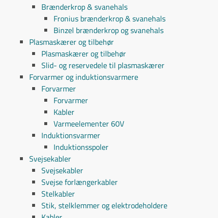
Brænderkrop & svanehals
Fronius brænderkrop & svanehals
Binzel brænderkrop og svanehals
Plasmaskærer og tilbehør
Plasmaskærer og tilbehør
Slid- og reservedele til plasmaskærer
Forvarmer og induktionsvarmere
Forvarmer
Forvarmer
Kabler
Varmeelementer 60V
Induktionsvarmer
Induktionsspoler
Svejsekabler
Svejsekabler
Svejse forlængerkabler
Stelkabler
Stik, stelklemmer og elektrodeholdere
Kabler