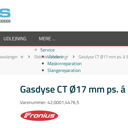
UDLEJNING
MERE ...
Service
Validering
ejseslanger
Sliddele Fronius
Gasdyse CT Ø17 mm ps. á 5 
Maskinreparation
Slangereparation
Om os
Virksomheden
Gasdyse CT Ø17 mm ps. á 
Supplier
Medarbejdere
Varenummer:
42,0001,4476,5
Job hos TornboSvejs
Kvalitetspolitik
ESG politik
Nyheder hos TornboSvejs