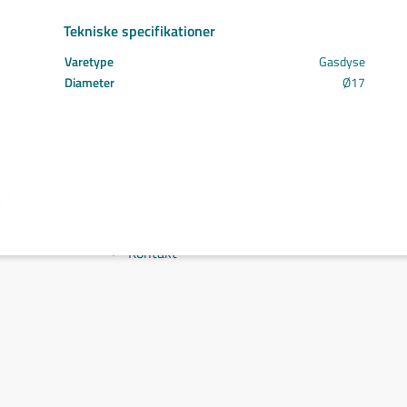
Svejs projektet sammen
Tekniske specifikationer
Kom i mål med dit projekt
Mærker
Varetype
Gasdyse
Cepro
Diameter
Ø17
Fliess
Fronius
Grupa
Hypertherm
Reuter
NST
Find certifikat
Kontakt