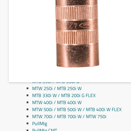
Fronius MIG/MAG svejseslanger
Fronius TIG svejseslanger
Sliddele til svejseslanger
Sliddele Fronius
MTG 2100S
MTG 2500S
MTG 250i / MTB 250i G
MTG 320i / MTB 320i G
MTB 200i / MTB 330i G
MTG 360i G
MTG 400i / 400i G / MTB 360i G FLEX
MTG 550i / MTB 550i G
MTW 250i / MTB 250i W
MTB 330i W / MTB 200i G FLEX
MTW 400i / MTB 400i W
MTW 500i / MTB 500i W / MTB 400i W FLEX
MTW 700i / MTB 700i W / MTW 750i
PullMig
PullMig CMT