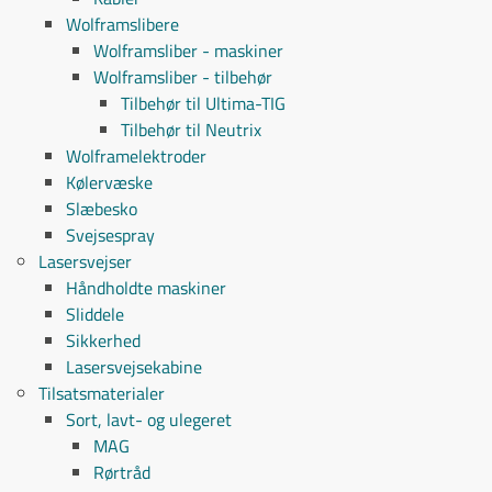
Wolframslibere
Wolframsliber - maskiner
Wolframsliber - tilbehør
Tilbehør til Ultima-TIG
Tilbehør til Neutrix
Wolframelektroder
Kølervæske
Slæbesko
Svejsespray
Lasersvejser
Håndholdte maskiner
Sliddele
Sikkerhed
Lasersvejsekabine
Tilsatsmaterialer
Sort, lavt- og ulegeret
MAG
Rørtråd