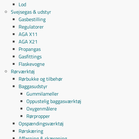
Lod
Svejsegas & udstyr
Gasbestilling
Regulatorer
AGA X11
AGA X21
Propangas
Gasfittings
Flaskevogne
Rørværktøj
Rørbukke og tilbehør
Baggasudstyr
Gummilameller
Oppustelig baggasværktøj
Oxygenmålere
Rørpropper
Opspændingsværktøj
Rørskæring
Affasning & skærpning