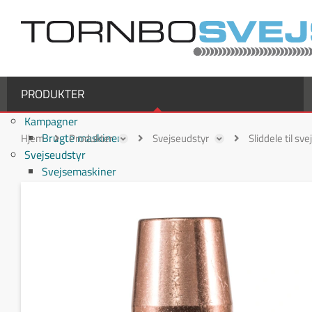
PRODUKTER
Kampagner
Brugte maskiner
Hjem
Produkter
Svejseudstyr
Sliddele til sv
Svejseudstyr
Svejsemaskiner
MIG/MAG svejsemaskiner
TIG svejsemaskiner
MMA / Elektrode svejsemaskiner
Multiprocesmaskiner
Svejseslanger
Binzel svejseslanger
Binzel MIG/MAG svejseslanger
Fronius svejseslanger