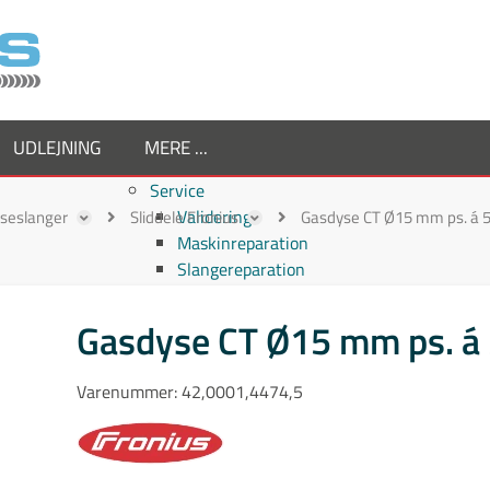
UDLEJNING
MERE ...
Service
Validering
ejseslanger
Sliddele Fronius
Gasdyse CT Ø15 mm ps. á 5 
Maskinreparation
Slangereparation
Om os
Virksomheden
Gasdyse CT Ø15 mm ps. á 
Supplier
Medarbejdere
Varenummer:
42,0001,4474,5
Job hos TornboSvejs
Kvalitetspolitik
ESG politik
Nyheder hos TornboSvejs