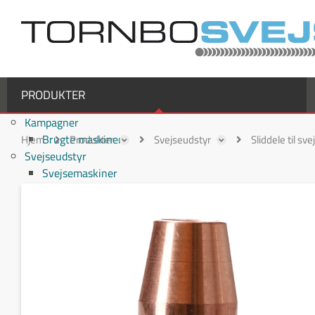
PRODUKTER
Kampagner
Brugte maskiner
Hjem
Produkter
Svejseudstyr
Sliddele til sv
Svejseudstyr
Svejsemaskiner
MIG/MAG svejsemaskiner
TIG svejsemaskiner
MMA / Elektrode svejsemaskiner
Multiprocesmaskiner
Svejseslanger
Binzel svejseslanger
Binzel MIG/MAG svejseslanger
Fronius svejseslanger