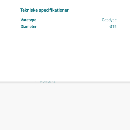
Svejs projektet sammen
Tekniske specifikationer
Kom i mål med dit projekt
Mærker
Varetype
Gasdyse
Cepro
Diameter
Ø15
Fliess
Fronius
Grupa
Hypertherm
Reuter
NST
Find certifikat
Kontakt