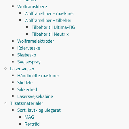
Wolframslibere
Wolframsliber - maskiner
Wolframsliber - tilbehør
Tilbehør til Ultima-TIG
Tilbehør til Neutrix
Wolframelektroder
Kølervæske
Slæbesko
Svejsespray
Lasersvejser
Håndholdte maskiner
Sliddele
Sikkerhed
Lasersvejsekabine
Tilsatsmaterialer
Sort, lavt- og ulegeret
MAG
Rørtråd