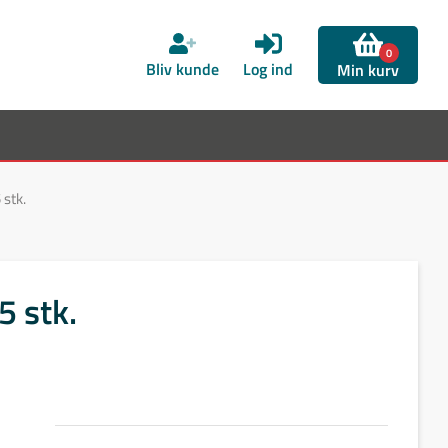
0
Bliv kunde
Log ind
Min kurv
stk.
5 stk.