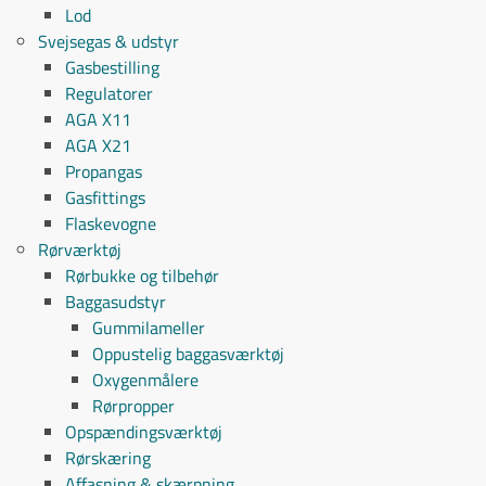
Lod
Svejsegas & udstyr
Gasbestilling
Regulatorer
AGA X11
AGA X21
Propangas
Gasfittings
Flaskevogne
Rørværktøj
Rørbukke og tilbehør
Baggasudstyr
Gummilameller
Oppustelig baggasværktøj
Oxygenmålere
Rørpropper
Opspændingsværktøj
Rørskæring
Affasning & skærpning