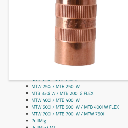
Fronius MIG/MAG svejseslanger
Fronius TIG svejseslanger
Sliddele til svejseslanger
Sliddele Fronius
MTG 2100S
MTG 2500S
MTG 250i / MTB 250i G
MTG 320i / MTB 320i G
MTB 200i / MTB 330i G
MTG 360i G
MTG 400i / 400i G / MTB 360i G FLEX
MTG 550i / MTB 550i G
MTW 250i / MTB 250i W
MTB 330i W / MTB 200i G FLEX
MTW 400i / MTB 400i W
MTW 500i / MTB 500i W / MTB 400i W FLEX
MTW 700i / MTB 700i W / MTW 750i
PullMig
PullMig CMT