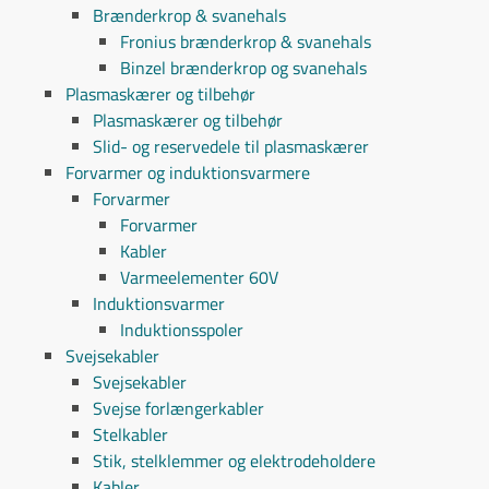
Brænderkrop & svanehals
Fronius brænderkrop & svanehals
Binzel brænderkrop og svanehals
Plasmaskærer og tilbehør
Plasmaskærer og tilbehør
Slid- og reservedele til plasmaskærer
Forvarmer og induktionsvarmere
Forvarmer
Forvarmer
Kabler
Varmeelementer 60V
Induktionsvarmer
Induktionsspoler
Svejsekabler
Svejsekabler
Svejse forlængerkabler
Stelkabler
Stik, stelklemmer og elektrodeholdere
Kabler