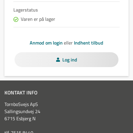
Lagerstatus
Varen er på lager
Anmod om login
eller
Indhent tilbud
Log ind
KONTAKT INFO
TornboSvejs ApS
Sallingsundvej 24
6715 Esbjerg N
tlf. 7515 8440