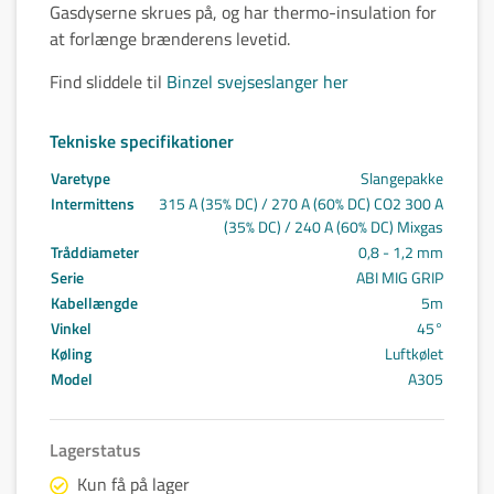
Gasdyserne skrues på, og har thermo-insulation for
at forlænge brænderens levetid.
Find sliddele til
Binzel svejseslanger her
Tekniske specifikationer
Varetype
Slangepakke
Intermittens
315 A (35% DC) / 270 A (60% DC) CO2 300 A
(35% DC) / 240 A (60% DC) Mixgas
Tråddiameter
0,8 - 1,2 mm
Serie
ABI MIG GRIP
Kabellængde
5m
Vinkel
45°
Køling
Luftkølet
Model
A305
Lagerstatus
Kun få på lager