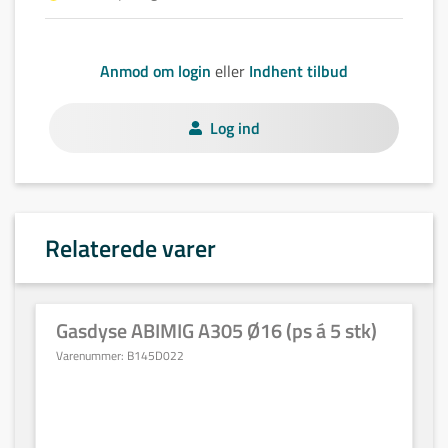
Anmod om login
eller
Indhent tilbud
Log ind
Relaterede varer
Gasdyse ABIMIG A305 Ø16 (ps á 5 stk)
Varenummer:
B145D022