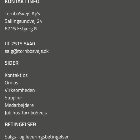
KONTAKT INFO
TornboSvejs ApS
Sallingsundvej 24
6715 Esbjerg N
tlf. 7515 8440
salg@tornbosvejs.dk
SIDER
Kontakt os
Om os
Virksomheden
Supplier
Medarbejdere
Job hos TornboSvejs
BETINGELSER
Salgs- og leveringsbetingelser