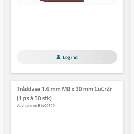
Log ind
Tråddyse 1,6 mm M8 x 30 mm CuCrZr
(1 ps á 50 stk)
Varenummer:
B1400590