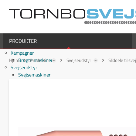
PRODUKTER
Kampagner
Brugte maskiner
Hjem
Produkter
Svejseudstyr
Sliddele til sv
Svejseudstyr
Svejsemaskiner
MIG/MAG svejsemaskiner
TIG svejsemaskiner
MMA / Elektrode svejsemaskiner
Multiprocesmaskiner
Svejseslanger
Binzel svejseslanger
Binzel MIG/MAG svejseslanger
Fronius svejseslanger