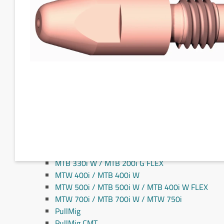
Fronius MIG/MAG svejseslanger
Fronius TIG svejseslanger
Sliddele til svejseslanger
Sliddele Fronius
MTG 2100S
MTG 2500S
MTG 250i / MTB 250i G
MTG 320i / MTB 320i G
MTB 200i / MTB 330i G
MTG 360i G
MTG 400i / 400i G / MTB 360i G FLEX
MTG 550i / MTB 550i G
MTW 250i / MTB 250i W
MTB 330i W / MTB 200i G FLEX
MTW 400i / MTB 400i W
MTW 500i / MTB 500i W / MTB 400i W FLEX
MTW 700i / MTB 700i W / MTW 750i
PullMig
PullMig CMT