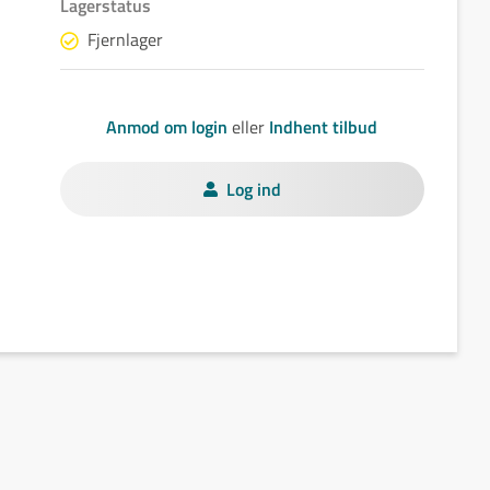
Lagerstatus
Fjernlager
Anmod om login
eller
Indhent tilbud
Log ind