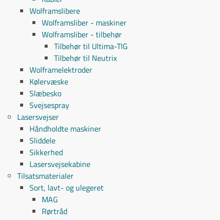
Wolframslibere
Wolframsliber - maskiner
Wolframsliber - tilbehør
Tilbehør til Ultima-TIG
Tilbehør til Neutrix
Wolframelektroder
Kølervæske
Slæbesko
Svejsespray
Lasersvejser
Håndholdte maskiner
Sliddele
Sikkerhed
Lasersvejsekabine
Tilsatsmaterialer
Sort, lavt- og ulegeret
MAG
Rørtråd