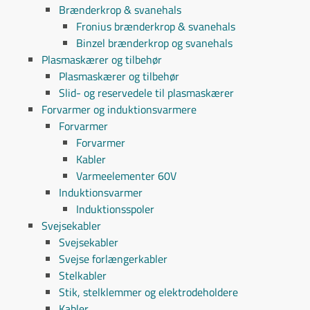
Brænderkrop & svanehals
Fronius brænderkrop & svanehals
Binzel brænderkrop og svanehals
Plasmaskærer og tilbehør
Plasmaskærer og tilbehør
Slid- og reservedele til plasmaskærer
Forvarmer og induktionsvarmere
Forvarmer
Forvarmer
Kabler
Varmeelementer 60V
Induktionsvarmer
Induktionsspoler
Svejsekabler
Svejsekabler
Svejse forlængerkabler
Stelkabler
Stik, stelklemmer og elektrodeholdere
Kabler