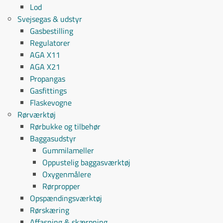
Lod
Svejsegas & udstyr
Gasbestilling
Regulatorer
AGA X11
AGA X21
Propangas
Gasfittings
Flaskevogne
Rørværktøj
Rørbukke og tilbehør
Baggasudstyr
Gummilameller
Oppustelig baggasværktøj
Oxygenmålere
Rørpropper
Opspændingsværktøj
Rørskæring
Affasning & skærpning