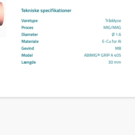
Svejs projektet sammen
Tekniske specifikationer
Kom i mål med dit projekt
Mærker
Varetype
Tråddyse
Cepro
Proces
MIG/MAG
Fliess
Diameter
Ø 1.6
Fronius
Materiale
E-Cu for Al
Grupa
Gevind
M8
Hypertherm
Model
ABIMIG® GRIP A 405
Reuter
Længde
30 mm
NST
Find certifikat
Kontakt