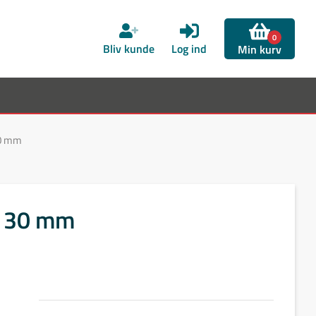
0
Bliv kunde
Log ind
Min kurv
30 mm
x 30 mm