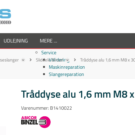
UDLEJNING
MERE ...
Service
Validering
ejseslanger
Sliddele Binzel
Tråddyse alu 1,6 mm M8 x 
Maskinreparation
Slangereparation
Om os
Virksomheden
Tråddyse alu 1,6 mm M8 
Supplier
Medarbejdere
Varenummer:
B1410022
Job hos TornboSvejs
Kvalitetspolitik
ESG politik
Nyheder hos TornboSvejs